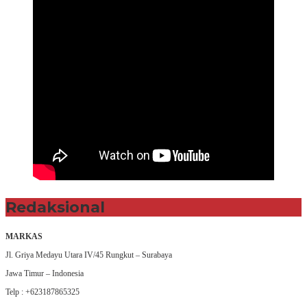
Redaksional
MARKAS
Jl. Griya Medayu Utara IV/45 Rungkut – Surabaya
Jawa Timur – Indonesia
Telp : +623187865325