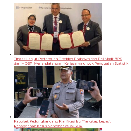
Tindak Lanjut Pertemuan Presiden Prabowo dan PM Modi: BPS
dan MOSPI Menandatangani Kerjasama untuk Penguatan Statistik
Kapolsek Kedungkandang Klarifikasi Isu “Tangkap Lepas”,
Penanganan Kasus Narkoba Sesuai SOP