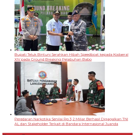
Bupati Teluk Bintuni Serahkan Hibah Speedboat kepada Kodaeral
XIV pada Ground Breaking Pelabuhan Babo
Peredaran Narkotika Senilai Rp 3,2 Miliar Berhasil Digagalkan TNI
AL dan Stakeholder Terkait di Bandara Internasional Juanda