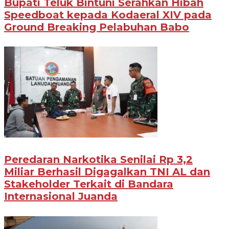
Bupati Teluk Bintuni Serahkan Hibah
Speedboat kepada Kodaeral XIV pada
Ground Breaking Pelabuhan Babo
Peredaran Narkotika Senilai Rp 3,2
Miliar Berhasil Digagalkan TNI AL dan
Stakeholder Terkait di Bandara
Internasional Juanda