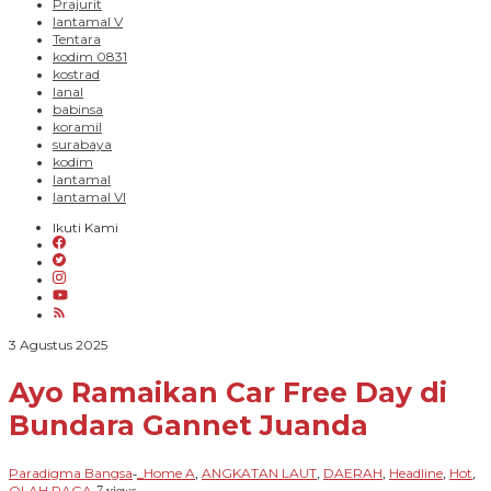
Prajurit
lantamal V
Tentara
kodim 0831
kostrad
lanal
babinsa
koramil
surabaya
kodim
lantamal
lantamal VI
Ikuti Kami
oleh
3 Agustus 2025
Paradigma
Bangsa
Ayo Ramaikan Car Free Day di
Bundara Gannet Juanda
Paradigma Bangsa
_Home A
ANGKATAN LAUT
DAERAH
Headline
Hot
-
,
,
,
,
,
OLAH RAGA
-
7 views