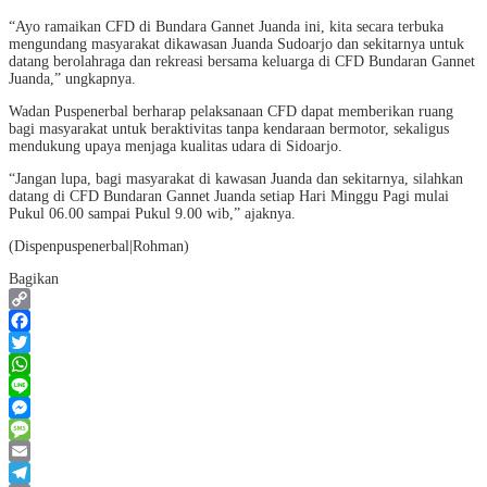
“Ayo ramaikan CFD di Bundara Gannet Juanda ini, kita secara terbuka
mengundang masyarakat dikawasan Juanda Sudoarjo dan sekitarnya untuk
datang berolahraga dan rekreasi bersama keluarga di CFD Bundaran Gannet
Juanda,” ungkapnya.
Wadan Puspenerbal berharap pelaksanaan CFD dapat memberikan ruang
bagi masyarakat untuk beraktivitas tanpa kendaraan bermotor, sekaligus
mendukung upaya menjaga kualitas udara di Sidoarjo.
“Jangan lupa, bagi masyarakat di kawasan Juanda dan sekitarnya, silahkan
datang di CFD Bundaran Gannet Juanda setiap Hari Minggu Pagi mulai
Pukul 06.00 sampai Pukul 9.00 wib,” ajaknya.
(Dispenpuspenerbal|Rohman)
Bagikan
Copy
Link
Facebook
Twitter
WhatsApp
Line
Messenger
Message
Email