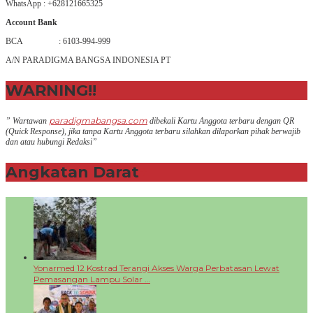
WhatsApp : +628121665325
Account Bank
BCA : 6103-994-999
A/N PARADIGMA BANGSA INDONESIA PT
WARNING!!
paradigmabangsa.com
” Wartawan
dibekali Kartu Anggota terbaru dengan QR
(Q
uick Response
), jika tanpa Kartu Anggota terbaru silahkan dilaporkan pihak berwajib
dan atau hubungi Redaksi”
Angkatan Darat
+
Yonarmed 12 Kostrad Terangi Akses Warga Perbatasan Lewat
Pemasangan Lampu Solar …