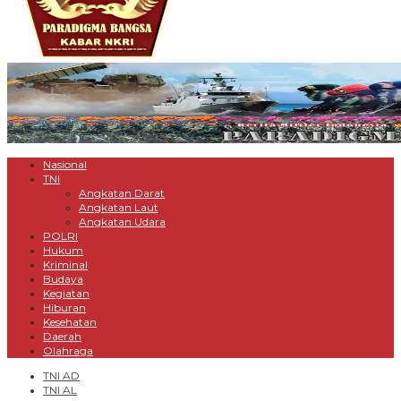
Nasional
TNI
Angkatan Darat
Angkatan Laut
Angkatan Udara
POLRI
Hukum
Kriminal
Budaya
Kegiatan
Hiburan
Kesehatan
Daerah
Olahraga
TNI AD
TNI AL