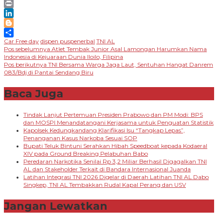
Telegram
Print
LinkedIn
Blogger
Car Free day
dispen puspenerbal
TNI AL
Share
Navigasi
Pos sebelumnya
Atlet Tembak Junior Asal Lamongan Harumkan Nama
Indonesia di Kejuaraan Dunia Iloilo, Filipina
pos
Pos berikutnya
TNI Bersama Warga Jaga Laut, Sentuhan Hangat Danrem
083/Bdj di Pantai Sendang Biru
Baca Juga
Tindak Lanjut Pertemuan Presiden Prabowo dan PM Modi: BPS
dan MOSPI Menandatangani Kerjasama untuk Penguatan Statistik
Kapolsek Kedungkandang Klarifikasi Isu “Tangkap Lepas”,
Penanganan Kasus Narkoba Sesuai SOP
Bupati Teluk Bintuni Serahkan Hibah Speedboat kepada Kodaeral
XIV pada Ground Breaking Pelabuhan Babo
Peredaran Narkotika Senilai Rp 3,2 Miliar Berhasil Digagalkan TNI
AL dan Stakeholder Terkait di Bandara Internasional Juanda
Latihan Integrasi TNI 2026 Digelar di Daerah Latihan TNI AL Dabo
Singkep, TNI AL Tembakkan Rudal Kapal Perang dan USV
Jangan Lewatkan