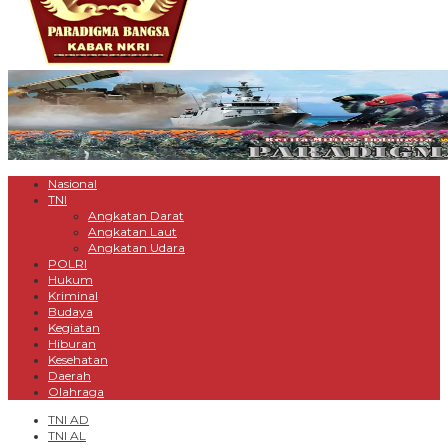
Nasional
TNI
Angkatan Darat
Angkatan Laut
Angkatan Udara
POLRI
Hukum
Kriminal
Budaya
Kegiatan
Hiburan
Kesehatan
Daerah
Olahraga
TNI AD
TNI AL