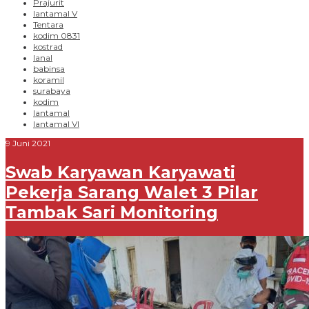
Prajurit
lantamal V
Tentara
kodim 0831
kostrad
lanal
babinsa
koramil
surabaya
kodim
lantamal
lantamal VI
9 Juni 2021
Swab Karyawan Karyawati
Pekerja Sarang Walet 3 Pilar
Tambak Sari Monitoring