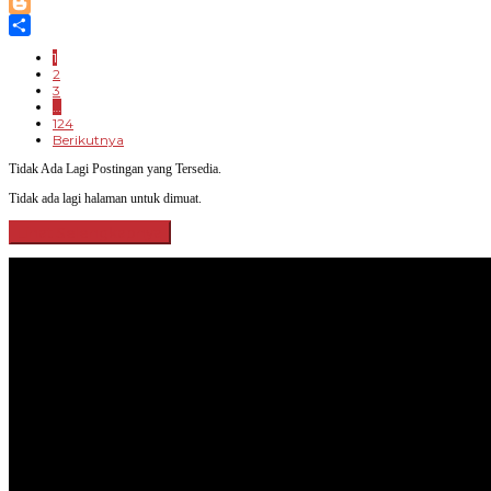
LinkedIn
Blogger
Share
1
2
3
…
124
Berikutnya
Tidak Ada Lagi Postingan yang Tersedia.
Tidak ada lagi halaman untuk dimuat.
Lihat Selengkapnya