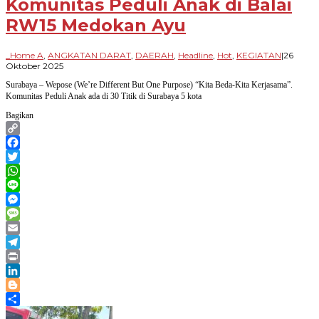
Komunitas Peduli Anak di Balai
RW15 Medokan Ayu
_Home A
,
ANGKATAN DARAT
,
DAERAH
,
Headline
,
Hot
,
KEGIATAN
|
26
oleh
Oktober 2025
Paradigma
Surabaya – Wepose (We’re Different But One Purpose) “Kita Beda-Kita Kerjasama”.
Bangsa
Komunitas Peduli Anak ada di 30 Titik di Surabaya 5 kota
Bagikan
Copy
Link
Facebook
Twitter
WhatsApp
Line
Messenger
Message
Email
Telegram
Print
LinkedIn
Blogger
Share