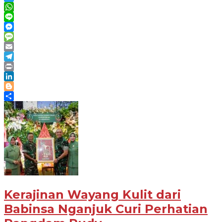
Twitter
WhatsApp
Line
Messenger
Message
Email
Telegram
Print
LinkedIn
Blogger
Share
Kerajinan Wayang Kulit dari
Babinsa Nganjuk Curi Perhatian