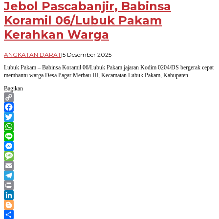
Jebol Pascabanjir, Babinsa
Koramil 06/Lubuk Pakam
Kerahkan Warga
oleh
ANGKATAN DARAT
|
5 Desember 2025
Arif
Lubuk Pakam – Babinsa Koramil 06/Lubuk Pakam jajaran Kodim 0204/DS bergerak cepat
Budi
membantu warga Desa Pagar Merbau III, Kecamatan Lubuk Pakam, Kabupaten
Priyanto
Bagikan
Copy
Link
Facebook
Twitter
WhatsApp
Line
Messenger
Message
Email
Telegram
Print
LinkedIn
Blogger