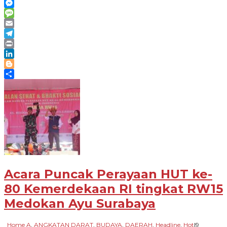
Line
Messenger
Message
Email
Telegram
Print
LinkedIn
Blogger
Share
Acara Puncak Perayaan HUT ke-
80 Kemerdekaan RI tingkat RW15
Medokan Ayu Surabaya
_Home A
,
ANGKATAN DARAT
,
BUDAYA
,
DAERAH
,
Headline
,
Hot
|
9