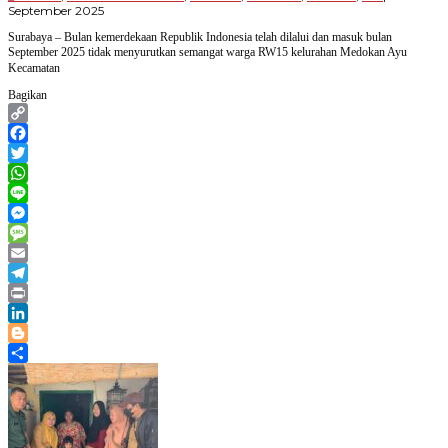
oleh
September 2025
Paradigma
Surabaya – Bulan kemerdekaan Republik Indonesia telah dilalui dan masuk bulan
Bangsa
September 2025 tidak menyurutkan semangat warga RW15 kelurahan Medokan Ayu
Kecamatan
Bagikan
Copy
Link
Facebook
Twitter
WhatsApp
Line
Messenger
Message
Email
Telegram
Print
LinkedIn
Blogger
Share