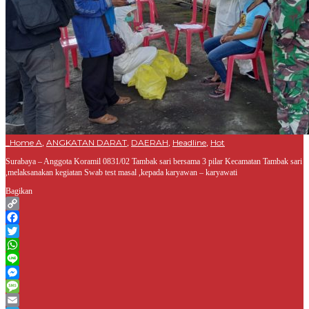
_Home A
ANGKATAN DARAT
DAERAH
Headline
Hot
,
,
,
,
Surabaya – Anggota Koramil 0831/02 Tambak sari bersama 3 pilar Kecamatan Tambak sari
,melaksanakan kegiatan Swab test masal ,kepada karyawan – karyawati
Bagikan
Copy
Link
Facebook
Twitter
WhatsApp
Line
Messenger
Message