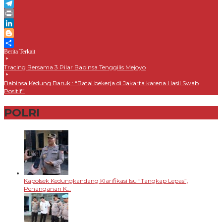
Email
Telegram
Print
LinkedIn
Blogger
Berita Terkait
Share
Tracing Bersama 3 Pilar Babinsa Tenggilis Mejoyo
Babinsa Kedung Baruk : “Batal bekerja di Jakarta karena Hasil Swab
Positif”
POLRI
+
Kapolsek Kedungkandang Klarifikasi Isu “Tangkap Lepas”,
Penanganan K…