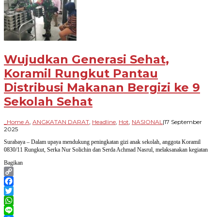
Wujudkan Generasi Sehat,
Koramil Rungkut Pantau
Distribusi Makanan Bergizi ke 9
Sekolah Sehat
_Home A
,
ANGKATAN DARAT
,
Headline
,
Hot
,
NASIONAL
|
17 September
oleh
2025
Paradigma
Surabaya – Dalam upaya mendukung peningkatan gizi anak sekolah, anggota Koramil
Bangsa
0830/11 Rungkut, Serka Nur Solichin dan Serda Achmad Nasrul, melaksanakan kegiatan
Bagikan
Copy
Link
Facebook
Twitter
WhatsApp