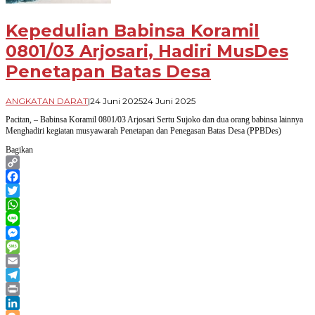
Kepedulian Babinsa Koramil
0801/03 Arjosari, Hadiri MusDes
Penetapan Batas Desa
oleh
ANGKATAN DARAT
|
24 Juni 2025
24 Juni 2025
Arif
Pacitan, – Babinsa Koramil 0801/03 Arjosari Sertu Sujoko dan dua orang babinsa lainnya
Budi
Menghadiri kegiatan musyawarah Penetapan dan Penegasan Batas Desa (PPBDes)
Priyanto
Bagikan
Copy
Link
Facebook
Twitter
WhatsApp
Line
Messenger
Message
Email
Telegram
Print