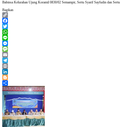
Babinsa Kelurahan Ujung Koramil 0830/02 Semampir, Sertu Syarif Sayfudin dan Sertu
Bagikan
Copy
Link
Facebook
Twitter
WhatsApp
Line
Messenger
Message
Email
Telegram
Print
LinkedIn
Blogger
Share