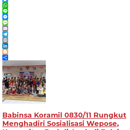
Twitter
WhatsApp
Line
Messenger
Message
Email
Telegram
Print
LinkedIn
Blogger
Share
Babinsa Koramil 0830/11 Rungkut
Menghadiri Sosialisasi Wepose,