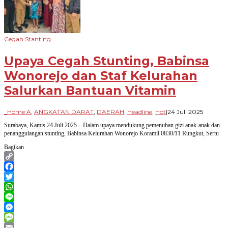
Cegah Stanting
Upaya Cegah Stunting, Babinsa
Wonorejo dan Staf Kelurahan
Salurkan Bantuan Vitamin
oleh
_Home A
,
ANGKATAN DARAT
,
DAERAH
,
Headline
,
Hot
|
24 Juli 2025
Paradi
Surabaya, Kamis 24 Juli 2025 – Dalam upaya mendukung pemenuhan gizi anak-anak dan
Bangsa
penanggulangan stunting, Babinsa Kelurahan Wonorejo Koramil 0830/11 Rungkut, Sertu
Bagikan
Copy
Link
Facebook
Twitter
WhatsApp
Line
Messenger
Message