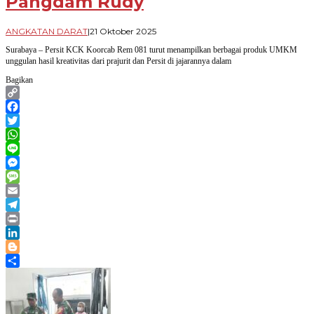
Pangdam Rudy
oleh
ANGKATAN DARAT
|
21 Oktober 2025
Arif
Surabaya – Persit KCK Koorcab Rem 081 turut menampilkan berbagai produk UMKM
Budi
unggulan hasil kreativitas dari prajurit dan Persit di jajarannya dalam
Priyanto
Bagikan
Copy
Link
Facebook
Twitter
WhatsApp
Line
Messenger
Message
Email
Telegram
Print
LinkedIn
Blogger
Share