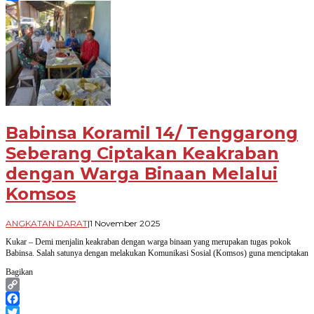
Share
Babinsa Koramil 14/ Tenggarong
Seberang Ciptakan Keakraban
dengan Warga Binaan Melalui
Komsos
oleh
ANGKATAN DARAT
|
1 November 2025
Arif
Kukar – Demi menjalin keakraban dengan warga binaan yang merupakan tugas pokok
Budi
Babinsa. Salah satunya dengan melakukan Komunikasi Sosial (Komsos) guna menciptakan
Priyanto
Bagikan
Copy
Link
Facebook