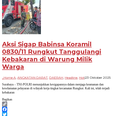
Aksi Sigap Babinsa Koramil
0830/11 Rungkut Tanggulangi
Kebakaran di Warung Milik
Warga
ole
_Home A
,
ANGKATAN DARAT
,
DAERAH
,
Headline
,
Hot
|
23 Oktober 2025
Par
Surabaya – TNI-POLRI menunjukkan kesigapannya dalam menjaga keamanan dan
Ban
keselamatan pelayaran di wilayah kerja tingkat kecamatan Rungkut. Kali ini, telah terjadi
kebakaran
Bagikan
Copy
Link
Facebook