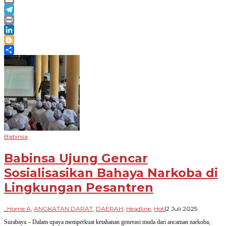
Email
Telegram
Print
LinkedIn
Blogger
Share
Babinsa
Babinsa Ujung Gencar
Sosialisasikan Bahaya Narkoba di
Lingkungan Pesantren
oleh
_Home A
,
ANGKATAN DARAT
,
DAERAH
,
Headline
,
Hot
|
2 Juli 2025
Paradigm
Surabaya – Dalam upaya memperkuat ketahanan generasi muda dari ancaman narkoba,
Bangsa