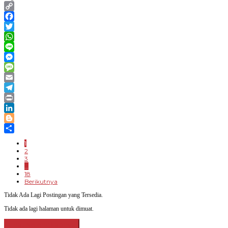
Copy
Link
Facebook
Twitter
WhatsApp
Line
Messenger
Message
Email
Telegram
Print
LinkedIn
Blogger
Share
1
2
3
…
18
Berikutnya
Tidak Ada Lagi Postingan yang Tersedia.
Tidak ada lagi halaman untuk dimuat.
Lihat Selengkapnya