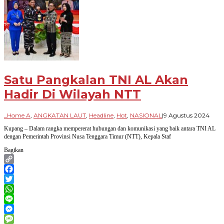
Satu Pangkalan TNI AL Akan
Hadir Di Wilayah NTT
oleh
_Home A
,
ANGKATAN LAUT
,
Headline
,
Hot
,
NASIONAL
|
9 Agustus 2024
Para
Kupang – Dalam rangka mempererat hubungan dan komunikasi yang baik antara TNI AL
Bang
dengan Pemerintah Provinsi Nusa Tenggara Timur (NTT), Kepala Staf
Bagikan
Copy
Link
Facebook
Twitter
WhatsApp
Line
Messenger