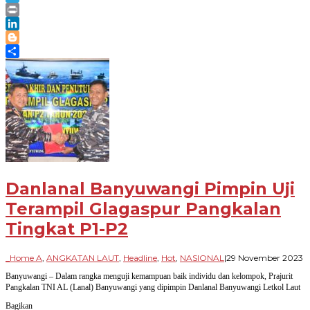
Telegram
Print
LinkedIn
Blogger
Share
Danlanal Banyuwangi Pimpin Uji
Terampil Glagaspur Pangkalan
Tingkat P1-P2
o
_Home A
,
ANGKATAN LAUT
,
Headline
,
Hot
,
NASIONAL
|
29 November 2023
P
Banyuwangi – Dalam rangka menguji kemampuan baik individu dan kelompok, Prajurit
B
Pangkalan TNI AL (Lanal) Banyuwangi yang dipimpin Danlanal Banyuwangi Letkol Laut
Bagikan