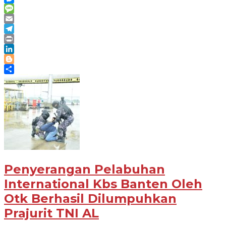
Messenger
Message
Email
Telegram
Print
LinkedIn
Blogger
Share
Penyerangan Pelabuhan
International Kbs Banten Oleh
Otk Berhasil Dilumpuhkan
Prajurit TNI AL