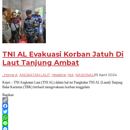
Share
TNI AL Evakuasi Korban Jatuh Di
Laut Tanjung Ambat
oleh
_Home A
,
ANGKATAN LAUT
,
Headline
,
Hot
,
NASIONAL
|
13 April 2024
Paradi
Kepri – TNI Angkatan Laut (TNI AL) dalam hal ini Pangkalan TNI AL (Lanal) Tanjung
Bangsa
Balai Karimun (TBK) berhasil mengevakuasi korban tenggelam
Bagikan
Copy
Link
Facebook
Twitter
WhatsApp
Line