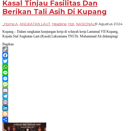
Kasal Tinjau Fasilitas Dan
Berikan Tali Asih Di Kupang
oleh
_Home A
,
ANGKATAN LAUT
,
Headline
,
Hot
,
NASIONAL
|
9 Agustus 2024
Para
Kupang – Dalam rangkaian kunjungan kerja di wilayah kerja Lantamal VII Kupang,
Bang
Kepala Staf Angkatan Laut (Kasal) Laksamana TNI Dr. Muhammad Ali didampingi
Bagikan
Copy
Link
Facebook
Twitter
WhatsApp
Line
Messenger
Message
Email
Telegram
Print
LinkedIn
Blogger
Share