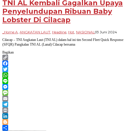
TNI AL Kembali Gagalkan Upaya
Penyelundupan Ribuan Baby
Lobster Di Cilacap
oleh
_Home A
,
ANGKATAN LAUT
,
Headline
,
Hot
,
NASIONAL
|
13 Juni 2024
Paradi
Cilacap – TNI Angkatan Laut (TNI AL) dalam hal ini tim Second Fleet Quick Response
Bangsa
(SFQR) Pangkalan TNI AL (Lanal) Cilacap bersama
Bagikan
Copy
Link
Facebook
Twitter
WhatsApp
Line
Messenger
Message
Email
Telegram
Print
LinkedIn
Blogger