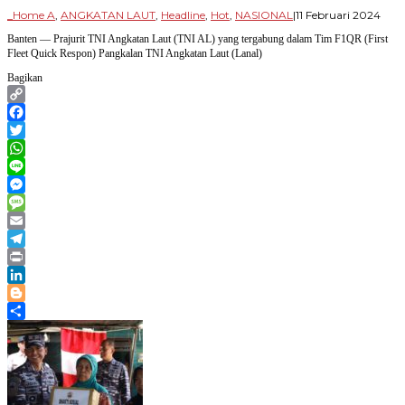
oleh
_Home A
,
ANGKATAN LAUT
,
Headline
,
Hot
,
NASIONAL
|
11 Februari 2024
Par
Banten — Prajurit TNI Angkatan Laut (TNI AL) yang tergabung dalam Tim F1QR (First
Ban
Fleet Quick Respon) Pangkalan TNI Angkatan Laut (Lanal)
Bagikan
Copy
Link
Facebook
Twitter
WhatsApp
Line
Messenger
Message
Email
Telegram
Print
LinkedIn
Blogger
Share