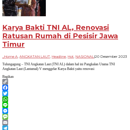
Karya Bakti TNI AL, Renovasi
Ratusan Rumah di Pesisir Jawa
Timur
o
_Home A
,
ANGKATAN LAUT
,
Headline
,
Hot
,
NASIONAL
|
20 Desember 2023
P
Tulungagung – TNI Angkatan Laut (TNI AL) dalam hal ini Pangkalan Utama TNI
B
Angkatan Laut (Lantamal) V menggelar Karya Bakti yaitu renovasi
Bagikan
Copy
Link
Facebook
Twitter
WhatsApp
Line
Messenger
Message
Email