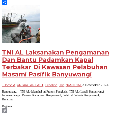
Blogger
Share
TNI AL Laksanakan Pengamanan
Dan Bantu Padamkan Kapal
Terbakar Di Kawasan Pelabuhan
Masami Pasifik Banyuwangi
ole
_Home A
,
ANGKATAN LAUT
,
Headline
,
Hot
,
NASIONAL
|
3 Desember 2024
Pa
Banyuwangi – TNI AL dalam hal ini Prajurit Pangkalan TNI AL (Lanal) Banyuwangi
Ba
bersama dengan Damkar Kabupaten Banyuwangi, Polairud Polresta Banyuwangi,
Basarnas
Bagikan