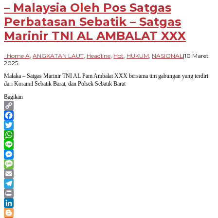
– Malaysia Oleh Pos Satgas
Perbatasan Sebatik – Satgas
Marinir TNI AL AMBALAT XXX
_Home A
,
ANGKATAN LAUT
,
Headline
,
Hot
,
HUKUM
,
NASIONAL
|
10 Maret
oleh
2025
Paradigma
Malaka – Satgas Marinir TNI AL Pam Ambalat XXX bersama tim gabungan yang terdiri
Bangsa
dari Koramil Sebatik Barat, dan Polsek Sebatik Barat
Bagikan
Copy
Link
Facebook
Twitter
WhatsApp
Line
Messenger
Message
Email
Telegram
Print
LinkedIn