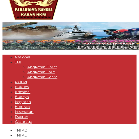
Nasional
TNI
Angkatan Darat
Angkatan Laut
Angkatan Udara
POLRI
Hukum
Kriminal
Budaya
Kegiatan
Hiburan
Kesehatan
Daerah
Olahraga
TNI AD
TNI AL