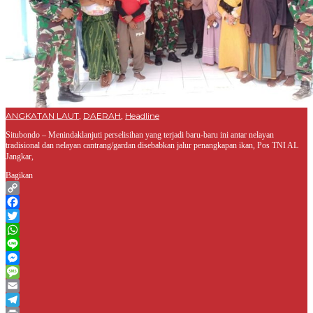
ANGKATAN LAUT
DAERAH
Headline
,
,
Situbondo – Menindaklanjuti perselisihan yang terjadi baru-baru ini antar nelayan
tradisional dan nelayan cantrang/gardan disebabkan jalur penangkapan ikan, Pos TNI AL
Jangkar,
Bagikan
Copy
Link
Facebook
Twitter
WhatsApp
Line
Messenger
Message
Email