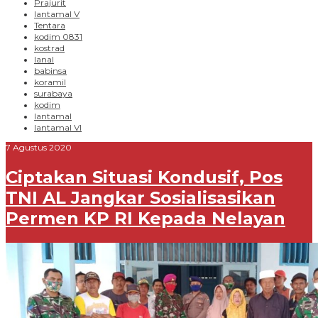
Prajurit
lantamal V
Tentara
kodim 0831
kostrad
lanal
babinsa
koramil
surabaya
kodim
lantamal
lantamal VI
7 Agustus 2020
Ciptakan Situasi Kondusif, Pos
TNI AL Jangkar Sosialisasikan
Permen KP RI Kepada Nelayan