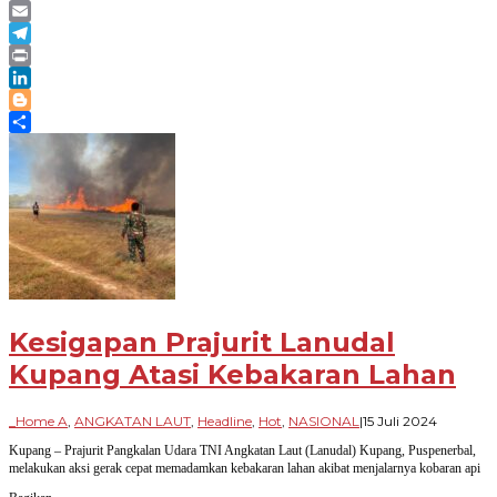
Message
Email
Telegram
Print
LinkedIn
Blogger
Share
Kesigapan Prajurit Lanudal
Kupang Atasi Kebakaran Lahan
oleh
_Home A
,
ANGKATAN LAUT
,
Headline
,
Hot
,
NASIONAL
|
15 Juli 2024
Paradig
Kupang – Prajurit Pangkalan Udara TNI Angkatan Laut (Lanudal) Kupang, Puspenerbal,
Bangsa
melakukan aksi gerak cepat memadamkan kebakaran lahan akibat menjalarnya kobaran api