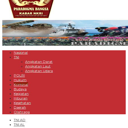
Nasional
TNI
Angkatan Darat
Angkatan Laut
Angkatan Udara
POLRI
Hukum
Kriminal
Budaya
Kegiatan
Hiburan
Kesehatan
Daerah
Olahraga
TNI AD
TNI AL