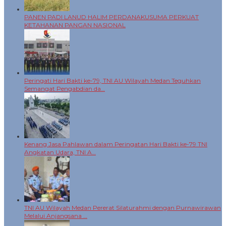
PANEN PADI LANUD HALIM PERDANAKUSUMA PERKUAT
KETAHANAN PANGAN NASIONAL
Peringati Hari Bakti ke-79, TNI AU Wilayah Medan Teguhkan
Semangat Pengabdian da…
Kenang Jasa Pahlawan dalam Peringatan Hari Bakti ke-79 TNI
Angkatan Udara, TNI A…
TNI AU Wilayah Medan Pererat Silaturahmi dengan Purnawirawan
Melalui Anjangsana …