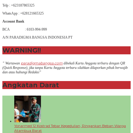
Telp : +623187865325
WhatsApp : +628121665325
Account Bank
BCA : 6103-994-999
A/N PARADIGMA BANGSA INDONESIA PT
WARNING!!
paradigmabangsa.com
” Wartawan
dibekali Kartu Anggota terbaru dengan QR
(Q
uick Response
), jika tanpa Kartu Anggota terbaru silahkan dilaporkan pihak berwajib
dan atau hubungi Redaksi”
Angkatan Darat
+
Yonarmed 12 Kostrad Tebar Kepedulian, Ringankan Beban Warga
Atambua Barat