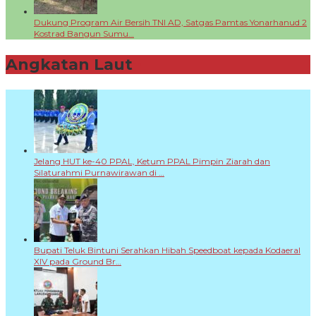
Dukung Program Air Bersih TNI AD, Satgas Pamtas Yonarhanud 2
Kostrad Bangun Sumu…
Angkatan Laut
+
Jelang HUT ke-40 PPAL, Ketum PPAL Pimpin Ziarah dan
Silaturahmi Purnawirawan di …
Bupati Teluk Bintuni Serahkan Hibah Speedboat kepada Kodaeral
XIV pada Ground Br…