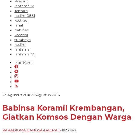
Prajurit
lantamal V
Tentara
kodim 0831
kostrad
lanal
babinsa
koramil
surabaya
kodim
lantamal
lantamal VI
Ikuti Kami
oleh
23 Agustus 2016
23 Agustus 2016
PARADIGMA
BANGSA
Babinsa Koramil Krembangan,
Giatkan Komsos Dengan Warga
PARADIGMA BANGSA
DAERAH
-
-
102 views