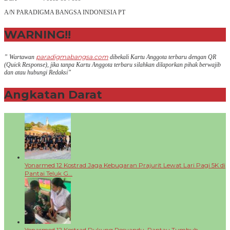
A/N PARADIGMA BANGSA INDONESIA PT
WARNING!!
paradigmabangsa.com
” Wartawan
dibekali Kartu Anggota terbaru dengan QR
(Q
uick Response
), jika tanpa Kartu Anggota terbaru silahkan dilaporkan pihak berwajib
dan atau hubungi Redaksi”
Angkatan Darat
+
Yonarmed 12 Kostrad Jaga Kebugaran Prajurit Lewat Lari Pagi 5K di
Pantai Teluk G…
Yonarmed 12 Kostrad Dukung Posyandu, Pantau Tumbuh