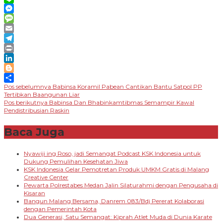
Line
Messenger
Message
Email
Telegram
Print
LinkedIn
Blogger
Navigasi
Pos sebelumnya
Babinsa Koramil Pabean Cantikan Bantu Satpol PP
Share
Tertibkan Baangunan Liar
pos
Pos berikutnya
Babinsa Dan Bhabinkamtibmas Semampir Kawal
Pendistribusian Raskin
Baca Juga
Nyawiji ing Roso, jadi Semangat Podcast KSK Indonesia untuk
Dukung Pemulihan Kesehatan Jiwa
KSK Indonesia Gelar Pemotretan Produk UMKM Gratis di Malang
Creative Center
Pewarta Polrestabes Medan Jalin Silaturahmi dengan Pengusaha di
Kisaran
Bangun Malang Bersama, Danrem 083/Bdj Pererat Kolaborasi
dengan Pemerintah Kota
Dua Generasi, Satu Semangat: Kiprah Atlet Muda di Dunia Karate