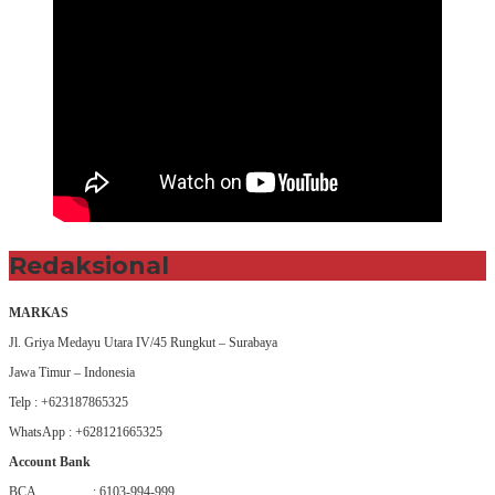
Redaksional
MARKAS
Jl. Griya Medayu Utara IV/45 Rungkut – Surabaya
Jawa Timur – Indonesia
Telp : +623187865325
WhatsApp : +628121665325
Account Bank
BCA : 6103-994-999