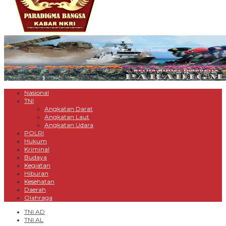
Nasional
TNI
Angkatan Darat
Angkatan Laut
Angkatan Udara
POLRI
Hukum
Kriminal
Budaya
Kegiatan
Hiburan
Kesehatan
Daerah
Olahraga
TNI AD
TNI AL