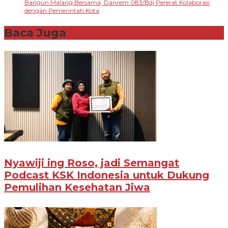
Bangun Malang Bersama, Danrem 083/Bdj Pererat Kolaborasi
dengan Pemerintah Kota
Baca Juga
Nyawiji ing Roso, jadi Semangat
Podcast KSK Indonesia untuk Dukung
Pemulihan Kesehatan Jiwa