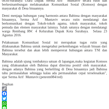
0830/Surabaya Utara Dupak Serma Arif Muntaviv secara rutin dan
berkesinambungan melaksanakan Komunikasi Sosial (Komsos) dengan
masyarakat di Desa binaannya.
Demi menjaga hubungan yang harmonis antara Babinsa dengan masyarakat
binaannya, Serma Arif Muntaviv secara rutin mendatangi dan
berkomunikasi dengan Tokoh-tokoh agama, tokoh masyarakat, tokoh
pemuda dan elemen masyarakat lainnya. Salah satunya dengan mendatangi
warga Rembang RW. 4 Kelurahan Dupak Kota Surabaya. Selasa 23
Agustus 2016.
Pelaksanaan Komunikasi Sosial ini merupakan tugas rutin yang
dilaksanakan Babinsa untuk mengetahui perkembangan wilayah binaan dari
Babinsa tersebut dan akan lebih mempererat hubungan antara TNI dan
Masyarakat.
Babinsa adalah ujung tombaknya satuan di lapangan,maka kegiatan Komsos
yang dilaksanakan oleh Babinsa dapat diterima positif oleh masyarakat.
dengan adanya Babinsa yang berkeliling di Desa binaannya jadi Babinsa
tahu permasalahan sehingga kalau ada permasalahan cepat terselesaikan”,
ujar Serma Arif Muntaviv.(penrem084/red)
Bagikan
Copy
Link
Facebook
Twitter
WhatsApp