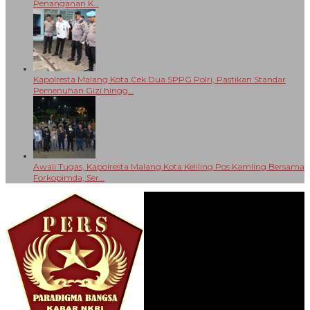
Penanganan K…
Kapolresta Malang Kota Cek Dua SPPG Polri, Pastikan Standar
Pemenuhan Gizi hingg…
Awali Tugas, Kapolresta Malang Kota Keliling Pos Kamling Bersama
Forkopimda, Ser…