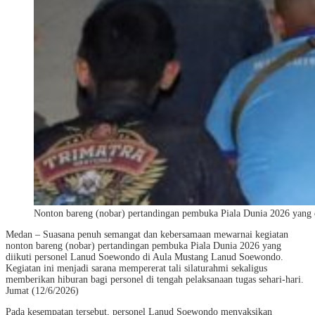
Nonton bareng (nobar) pertandingan pembuka Piala Dunia 2026 yang 
Medan – Suasana penuh semangat dan kebersamaan mewarnai kegiatan
nonton bareng (nobar) pertandingan pembuka Piala Dunia 2026 yang
diikuti personel Lanud Soewondo di Aula Mustang Lanud Soewondo.
Kegiatan ini menjadi sarana mempererat tali silaturahmi sekaligus
memberikan hiburan bagi personel di tengah pelaksanaan tugas sehari-hari.
Jumat (12/6/2026)
Pada kesempatan tersebut, personel Lanud Soewondo menyaksikan