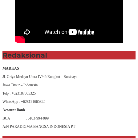
Redaksional
MARKAS
Jl. Griya Medayu Utara IV/45 Rungkut – Surabaya
Jawa Timur – Indonesia
Telp : +623187865325
WhatsApp : +628121665325
Account Bank
BCA : 6103-994-999
A/N PARADIGMA BANGSA INDONESIA PT