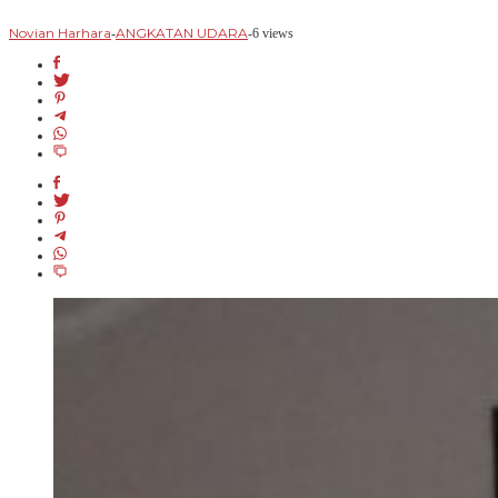
Novian Harhara
ANGKATAN UDARA
-
-
6 views