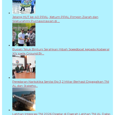
Jelang HUT ke-40 PPAL, Ketum PPAL Pimpin Ziarah dan
Silaturahmi Purnawirawan di …
Bupati Teluk Bintuni Serahkan Hibah Speedboat kepada Kodaeral
XIV pada Ground Br…
Peredaran Narkotika Senilai Rp 3,2 Miliar Berhasil Digagalkan TNI
AL dan Stakeho…
Latihan Integrasi TNI 2026 Digelar di Daerah Latihan TNI AL Dabo