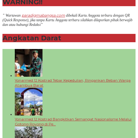
WARNING!!
paradigmabangsa.com
” Wartawan
dibekali Kartu Anggota terbaru dengan QR
(Q
uick Response
), jika tanpa Kartu Anggota terbaru silahkan dilaporkan pihak berwajib
dan atau hubungi Redaksi”
Angkatan Darat
+
Yonarmed 12 Kostrad Tebar Kepedulian, Ringankan Beban Warga
Atambua Barat
Yonarmed 12 Kostrad Bangkitkan Semangat Nasionalisme Melalui
Gotong Royong di Pe…