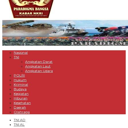
Nasional
TNI
Angkatan Darat
Angkatan Laut
Angkatan Udara
POLRI
Hukum
Kriminal
Budaya
Kegiatan
Hiburan
Kesehatan
Daerah
Olahraga
TNI AD
TNI AL