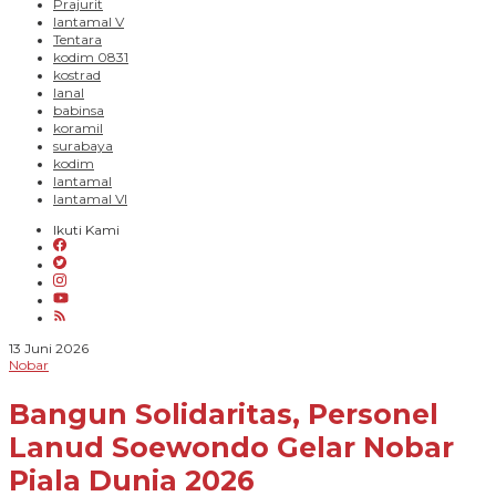
Prajurit
lantamal V
Tentara
kodim 0831
kostrad
lanal
babinsa
koramil
surabaya
kodim
lantamal
lantamal VI
Ikuti Kami
oleh
13 Juni 2026
Novian
Nobar
Harhara
Bangun Solidaritas, Personel
Lanud Soewondo Gelar Nobar
Piala Dunia 2026