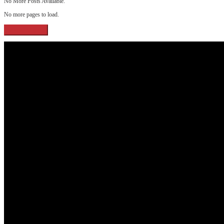
No More Posts Available.
No more pages to load.
View More