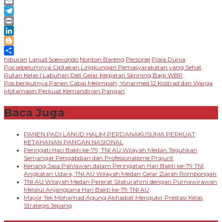
Message
Email
Telegram
Print
LinkedIn
Blogger
hiburan
Lanud Soewondo
Nonton Bareng
Personel
Piala Dunia
Share
Navigasi
Pos sebelumnya
Ciptakan Lingkungan Pemasyarakatan yang Sehat,
Rutan Kelas I Labuhan Deli Gelar Kegiatan Skrining Bagi WBP
pos
Pos berikutnya
Panen Cabai Melimpah, Yonarmed 12 Kostrad dan Warga
Motamasin Perkuat Kemandirian Pangan
Baca Juga
PANEN PADI LANUD HALIM PERDANAKUSUMA PERKUAT
KETAHANAN PANGAN NASIONAL
Peringati Hari Bakti ke-79, TNI AU Wilayah Medan Teguhkan
Semangat Pengabdian dan Profesionalisme Prajurit
Kenang Jasa Pahlawan dalam Peringatan Hari Bakti ke-79 TNI
Angkatan Udara, TNI AU Wilayah Medan Gelar Ziarah Rombongan
TNI AU Wilayah Medan Pererat Silaturahmi dengan Purnawirawan
Melalui Anjangsana Hari Bakti ke-79 TNI AU
Mayor Tek Mohamad Agung Akhadiat Mengukir Prestasi Kelas
Strategis Jepang