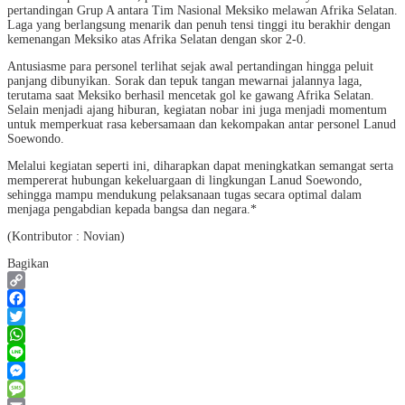
pertandingan Grup A antara Tim Nasional Meksiko melawan Afrika Selatan.
Laga yang berlangsung menarik dan penuh tensi tinggi itu berakhir dengan
kemenangan Meksiko atas Afrika Selatan dengan skor 2-0.
Antusiasme para personel terlihat sejak awal pertandingan hingga peluit
panjang dibunyikan. Sorak dan tepuk tangan mewarnai jalannya laga,
terutama saat Meksiko berhasil mencetak gol ke gawang Afrika Selatan.
Selain menjadi ajang hiburan, kegiatan nobar ini juga menjadi momentum
untuk memperkuat rasa kebersamaan dan kekompakan antar personel Lanud
Soewondo.
Melalui kegiatan seperti ini, diharapkan dapat meningkatkan semangat serta
mempererat hubungan kekeluargaan di lingkungan Lanud Soewondo,
sehingga mampu mendukung pelaksanaan tugas secara optimal dalam
menjaga pengabdian kepada bangsa dan negara.*
(Kontributor : Novian)
Bagikan
Copy
Link
Facebook
Twitter
WhatsApp
Line
Messenger