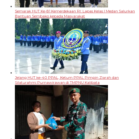
Semarak HUT Ke-81 Kemerdekaan RI: Lapas Kelas I Medan Salurkan
Bantuan Sembako kepada Masyarakat
Jelang HUT ke-40 PPAL, Ketum PPAL Pimpin Ziarah dan
Silaturahmi Purnawirawan di TMPNU Kalibata