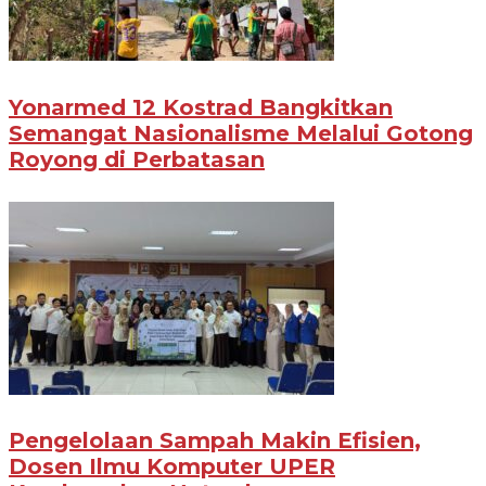
Yonarmed 12 Kostrad Bangkitkan
Semangat Nasionalisme Melalui Gotong
Royong di Perbatasan
Pengelolaan Sampah Makin Efisien,
Dosen Ilmu Komputer UPER