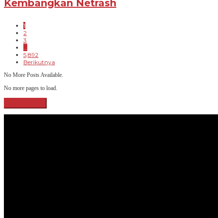
Kembangkan Netrash
1
2
3
…
5,892
Berikutnya
No More Posts Available.
No more pages to load.
View More