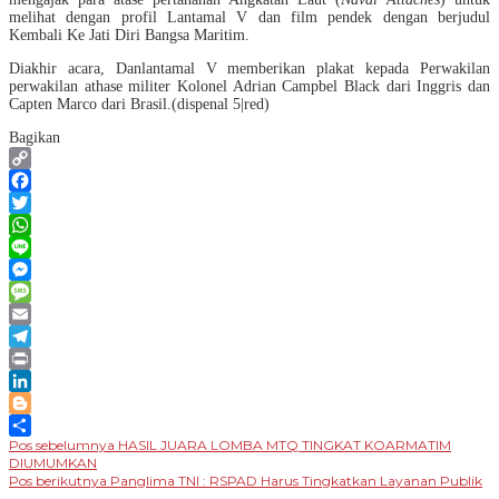
melihat dengan profil Lantamal V dan film pendek dengan berjudul
Kembali Ke Jati Diri Bangsa Maritim.
Diakhir acara, Danlantamal V memberikan plakat kepada Perwakilan
perwakilan athase militer Kolonel Adrian Campbel Black dari Inggris dan
Capten Marco dari Brasil.(dispenal 5|red)
Bagikan
Copy
Link
Facebook
Twitter
WhatsApp
Line
Messenger
Message
Email
Telegram
Print
LinkedIn
Blogger
Navigasi
Pos sebelumnya
HASIL JUARA LOMBA MTQ TINGKAT KOARMATIM
Share
DIUMUMKAN
pos
Pos berikutnya
Panglima TNI : RSPAD Harus Tingkatkan Layanan Publik