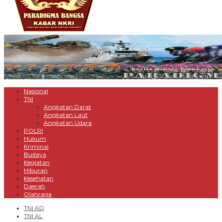
Nasional
TNI
Angkatan Darat
Angkatan Laut
Angkatan Udara
POLRI
Hukum
Kriminal
Budaya
Kegiatan
Hiburan
Kesehatan
Daerah
Olahraga
TNI AD
TNI AL