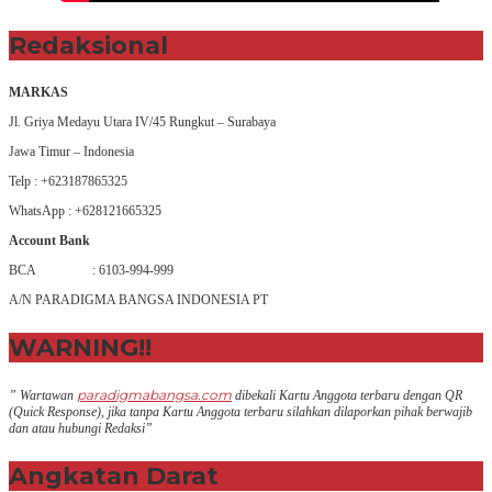
Redaksional
MARKAS
Jl. Griya Medayu Utara IV/45 Rungkut – Surabaya
Jawa Timur – Indonesia
Telp : +623187865325
WhatsApp : +628121665325
Account Bank
BCA : 6103-994-999
A/N PARADIGMA BANGSA INDONESIA PT
WARNING!!
paradigmabangsa.com
” Wartawan
dibekali Kartu Anggota terbaru dengan QR
(Q
uick Response
), jika tanpa Kartu Anggota terbaru silahkan dilaporkan pihak berwajib
dan atau hubungi Redaksi”
Angkatan Darat
+