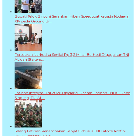
Bupati Teluk Bintuni Serahkan Hibah Speedboat kepada Kodaeral
XIV pada Ground Br…
Peredaran Narkotika Senilai Rp 3,2 Miliar Berhasil Digagalkan TNI
AL dan Stakeho…
Latihan Integrasi TNI 2026 Digelar di Daerah Latihan TNI AL Dabo
Singkep, TNI AL…
Jelang Latihan Penembakan Senjata Khusus TNI Latops Amfibi
2026, Kodaeral IX Gel…