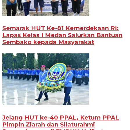
Semarak HUT Ke-81 Kemerdekaan RI:
Lapas Kelas I Medan Salurkan Bantuan
Sembako kepada Masyarakat
Jelang HUT ke-40 PPAL, Ketum PPAL
Pimpin Ziarah dan Silaturahmi