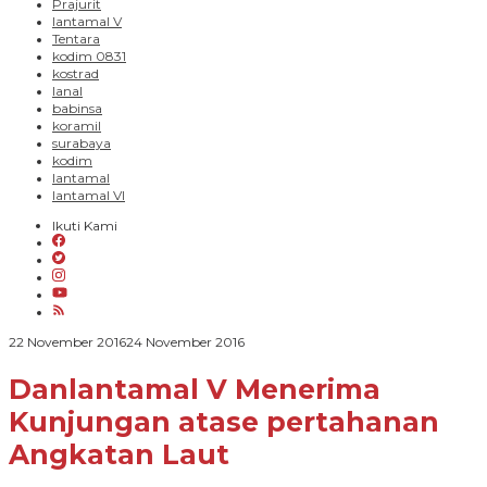
Prajurit
lantamal V
Tentara
kodim 0831
kostrad
lanal
babinsa
koramil
surabaya
kodim
lantamal
lantamal VI
Ikuti Kami
oleh
22 November 2016
24 November 2016
PARADIGMA
BANGSA
Danlantamal V Menerima
Kunjungan atase pertahanan
Angkatan Laut