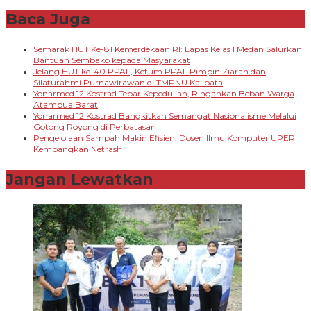
Baca Juga
Semarak HUT Ke-81 Kemerdekaan RI: Lapas Kelas I Medan Salurkan
Bantuan Sembako kepada Masyarakat
Jelang HUT ke-40 PPAL, Ketum PPAL Pimpin Ziarah dan
Silaturahmi Purnawirawan di TMPNU Kalibata
Yonarmed 12 Kostrad Tebar Kepedulian, Ringankan Beban Warga
Atambua Barat
Yonarmed 12 Kostrad Bangkitkan Semangat Nasionalisme Melalui
Gotong Royong di Perbatasan
Pengelolaan Sampah Makin Efisien, Dosen Ilmu Komputer UPER
Kembangkan Netrash
Jangan Lewatkan