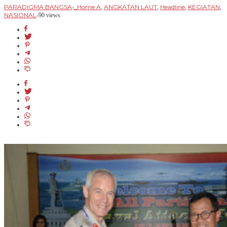
PARADIGMA BANGSA
_Home A
ANGKATAN LAUT
Headline
KEGIATAN
-
,
,
,
,
NASIONAL
-
90 views