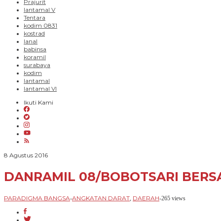
Prajurit
lantamal V
Tentara
kodim 0831
kostrad
lanal
babinsa
koramil
surabaya
kodim
lantamal
lantamal VI
Ikuti Kami
oleh
8 Agustus 2016
PARADIGMA
BANGSA
DANRAMIL 08/BOBOTSARI BERS
PARADIGMA BANGSA
ANGKATAN DARAT
DAERAH
-
,
-
265 views