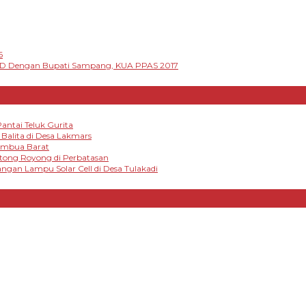
6
D Dengan Bupati Sampang, KUA PPAS 2017
antai Teluk Gurita
alita di Desa Lakmars
tambua Barat
otong Royong di Perbatasan
gan Lampu Solar Cell di Desa Tulakadi