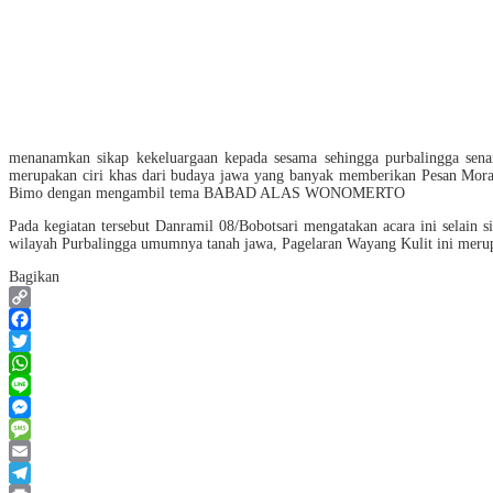
menanamkan sikap kekeluargaan kepada sesama sehingga purbalingga sena
merupakan ciri khas dari budaya jawa yang banyak memberikan Pesan Moral 
Bimo dengan mengambil tema BABAD ALAS WONOMERTO
Pada kegiatan tersebut Danramil 08/Bobotsari mengatakan acara ini selain
wilayah Purbalingga umumnya tanah jawa, Pagelaran Wayang Kulit ini merupak
Bagikan
Copy
Link
Facebook
Twitter
WhatsApp
Line
Messenger
Message
Email