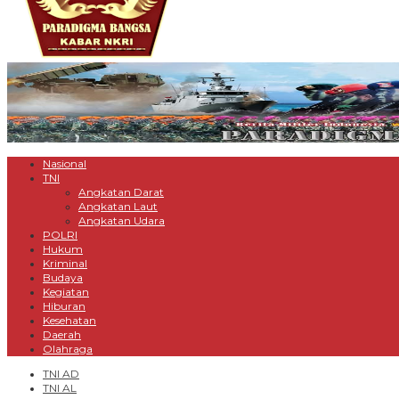
Nasional
TNI
Angkatan Darat
Angkatan Laut
Angkatan Udara
POLRI
Hukum
Kriminal
Budaya
Kegiatan
Hiburan
Kesehatan
Daerah
Olahraga
TNI AD
TNI AL