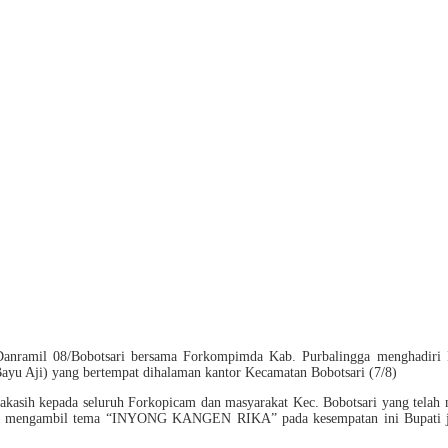
Danramil 08/Bobotsari bersama Forkompimda Kab. Purbalingga menghadiri 
 Bayu Aji) yang bertempat dihalaman kantor Kecamatan Bobotsari (7/8)
kasih kepada seluruh Forkopicam dan masyarakat
Kec. Bobotsari yang telah 
an mengambil tema “INYONG KANGEN RIKA” pada kesempatan ini Bupati juga