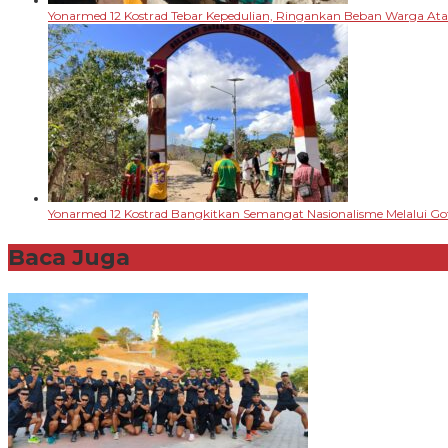
Yonarmed 12 Kostrad Tebar Kepedulian, Ringankan Beban Warga A
Yonarmed 12 Kostrad Bangkitkan Semangat Nasionalisme Melalui G
Baca Juga