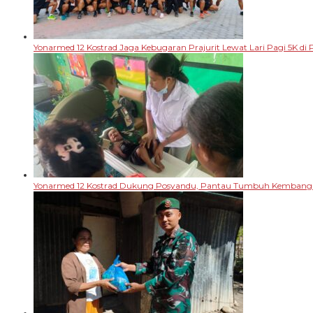
Yonarmed 12 Kostrad Jaga Kebugaran Prajurit Lewat Lari Pagi 5K di P
Yonarmed 12 Kostrad Dukung Posyandu, Pantau Tumbuh Kembang B