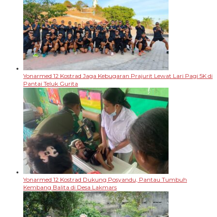
Yonarmed 12 Kostrad Jaga Kebugaran Prajurit Lewat Lari Pagi 5K di
Pantai Teluk Gurita
Yonarmed 12 Kostrad Dukung Posyandu, Pantau Tumbuh
Kembang Balita di Desa Lakmars