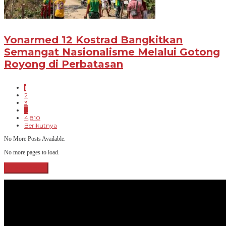
Yonarmed 12 Kostrad Bangkitkan
Semangat Nasionalisme Melalui Gotong
Royong di Perbatasan
1
2
3
…
4,810
Berikutnya
No More Posts Available.
No more pages to load.
View More