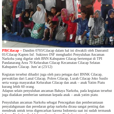
PB|Cilacap –
Dandim 0703/Cilacap dalam hal ini diwakili oleh Danramil
01/Cilacap Kapten Inf. Sukiswo INF menghadiri Penyuluhan Ancaman
Narkoba yang digelar oleh BNN Kabupaten Cilacap bertempat di TPI
Pandanarang Area 70 Kelurahan Cilacap Kecamatan Cilacap Selatan
Kabupaten Cilacap. Jum’at (23/12)
Kegiatan tersebut dihadiri juga oleh para petugas dari BNNK Cilacap,
perwakilan dari Lanal Cilacap, Polre
s Cilacap, Lurah Cilacap Joko Susilo
serta warga masyarakat Kelurahan Cilacap dan anak – anak Yatim Piatu
kurang lebih 60 orang.
Adapun selain penyuluhan ancaman Bahaya Narkoba, pada kegiatan tersebut
juga diadakan pemberian santunan kepada anak – anak yatim piatu.
Penyuluhan ancaman Narkoba sebagai Pencegahan dan pemberantasan
penyalahgunaan dan peredaran gelap narkoba dirasa sangat penting dan
mendesak untuk terus digencarkan karena Indonesia saat ini sudah termasuk