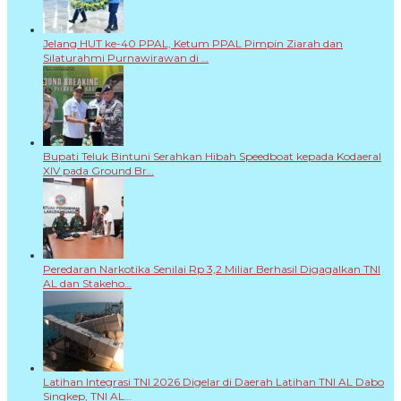
Jelang HUT ke-40 PPAL, Ketum PPAL Pimpin Ziarah dan
Silaturahmi Purnawirawan di …
Bupati Teluk Bintuni Serahkan Hibah Speedboat kepada Kodaeral
XIV pada Ground Br…
Peredaran Narkotika Senilai Rp 3,2 Miliar Berhasil Digagalkan TNI
AL dan Stakeho…
Latihan Integrasi TNI 2026 Digelar di Daerah Latihan TNI AL Dabo
Singkep, TNI AL…