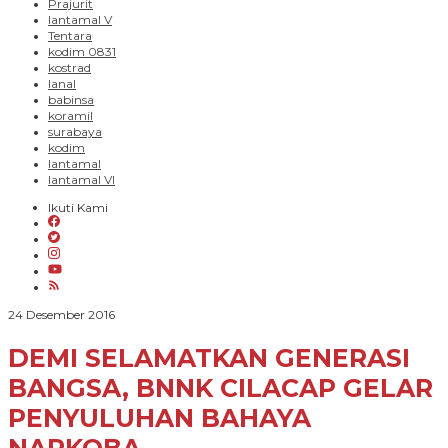
Prajurit
lantamal V
Tentara
kodim 0831
kostrad
lanal
babinsa
koramil
surabaya
kodim
lantamal
lantamal VI
Ikuti Kami
oleh
24 Desember 2016
PARADIGMA
BANGSA
DEMI SELAMATKAN GENERASI
BANGSA, BNNK CILACAP GELAR
PENYULUHAN BAHAYA