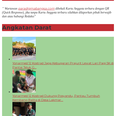
paradigmabangsa.com
” Wartawan
dibekali Kartu Anggota terbaru dengan QR
(Q
uick Response
), jika tanpa Kartu Anggota terbaru silahkan dilaporkan pihak berwajib
dan atau hubungi Redaksi”
Angkatan Darat
+
Yonarmed 12 Kostrad Jaga Kebugaran Prajurit Lewat Lari Pagi 5K di
Pantai Teluk G…
Yonarmed 12 Kostrad Dukung Posyandu, Pantau Tumbuh
Kembang Balita di Desa Lakmar…