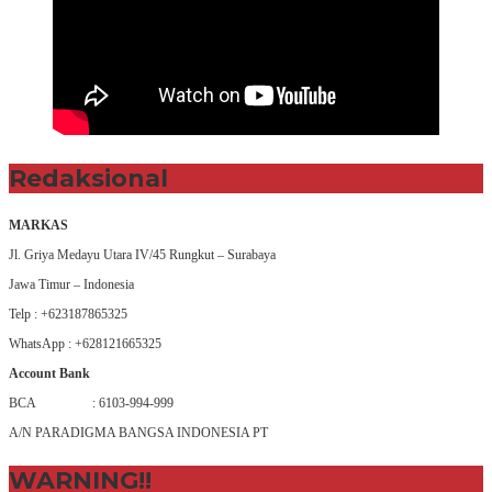
Redaksional
MARKAS
Jl. Griya Medayu Utara IV/45 Rungkut – Surabaya
Jawa Timur – Indonesia
Telp : +623187865325
WhatsApp : +628121665325
Account Bank
BCA : 6103-994-999
A/N PARADIGMA BANGSA INDONESIA PT
WARNING!!