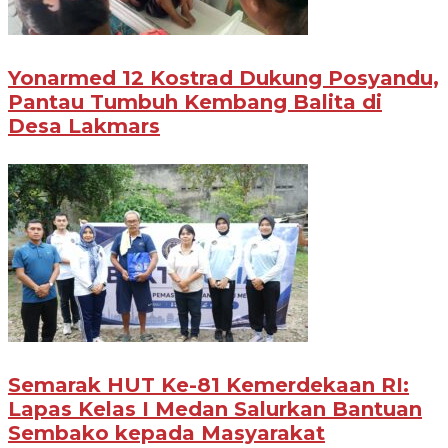
Yonarmed 12 Kostrad Dukung Posyandu,
Pantau Tumbuh Kembang Balita di
Desa Lakmars
Semarak HUT Ke-81 Kemerdekaan RI:
Lapas Kelas I Medan Salurkan Bantuan
Sembako kepada Masyarakat