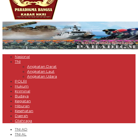
Nasional
TNI
Angkatan Darat
Angkatan Laut
Angkatan Udara
POLRI
Hukum
Kriminal
Budaya
Kegiatan
Hiburan
Kesehatan
Daerah
Olahraga
TNI AD
TNI AL