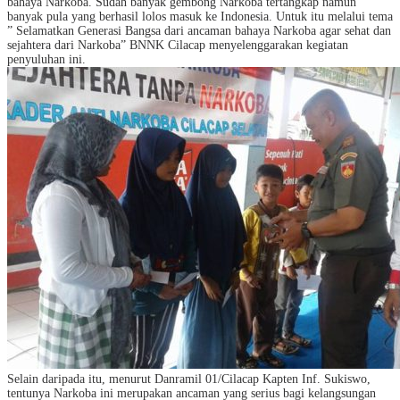
bahaya Narkoba. Sudah banyak gembong Narkoba tertangkap namun
banyak pula yang berhasil lolos masuk ke Indonesia. Untuk itu melalui tema
” Selamatkan Generasi Bangsa dari ancaman bahaya Narkoba agar sehat dan
sejahtera dari Narkoba” BNNK Cilacap menyelenggarakan kegiatan
penyuluhan ini.
Selain daripada itu, menurut Danramil 01/Cilacap Kapten Inf. Sukiswo,
tentunya Narkoba ini merupakan ancaman yang serius bagi kelangsungan