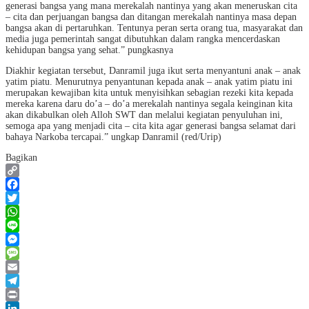
generasi bangsa yang mana merekalah nantinya yang akan meneruskan cita
– cita dan perjuangan bangsa dan ditangan merekalah nantinya masa depan
bangsa akan di pertaruhkan. Tentunya peran serta orang tua, masyarakat dan
media juga pemerintah sangat dibutuhkan dalam rangka mencerdaskan
kehidupan bangsa yang sehat.” pungkasnya
Diakhir kegiatan tersebut, Danramil juga ikut serta menyantuni anak – anak
yatim piatu. Menurutnya penyantunan kepada anak – anak yatim piatu ini
merupakan kewajiban kita untuk menyisihkan sebagian rezeki kita kepada
mereka karena daru do’a – do’a merekalah nantinya segala keinginan kita
akan dikabulkan oleh Alloh SWT dan melalui kegiatan penyuluhan ini,
semoga apa yang menjadi cita – cita kita agar generasi bangsa selamat dari
bahaya Narkoba tercapai.” ungkap Danramil (red/Urip)
Bagikan
Copy
Link
Facebook
Twitter
WhatsApp
Line
Messenger
Message
Email
Telegram
Print