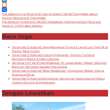
LinkedIn
Blogger
Navigasi
Pos sebelumnya
Persit KCK Cab XX Kodim 0806/Trenggalek peduli
Share
Korban Bencana di Trenggalek
pos
Pos berikutnya
Koramil 0805/11 Widodaren mengamankan Perayaan
Natal Di GSPDI desa Sidolaju
Baca Juga
Yonarmed 12 Kostrad Jaga Kebugaran Prajurit Lewat Lari Pagi 5K di
Pantai Teluk Gurita
Yonarmed 12 Kostrad Dukung Posyandu, Pantau Tumbuh
Kembang Balita di Desa Lakmars
Semarak HUT Ke-81 Kemerdekaan RI: Lapas Kelas I Medan Salurkan
Bantuan Sembako kepada Masyarakat
Yonarmed 12 Kostrad Tebar Kepedulian, Ringankan Beban Warga
Atambua Barat
Yonarmed 12 Kostrad Bangkitkan Semangat Nasionalisme Melalui
Gotong Royong di Perbatasan
Jangan Lewatkan