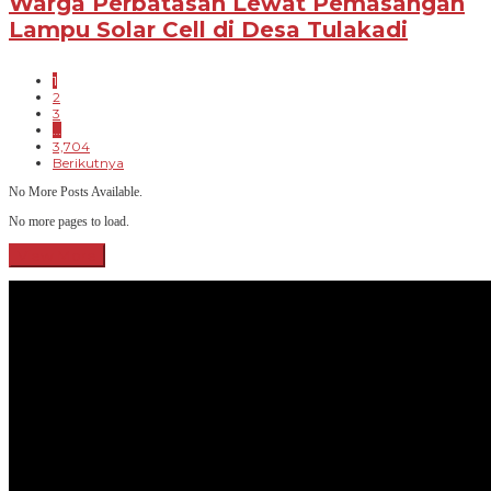
Warga Perbatasan Lewat Pemasangan
Lampu Solar Cell di Desa Tulakadi
1
2
3
…
3,704
Berikutnya
No More Posts Available.
No more pages to load.
View More