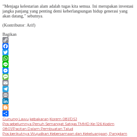
“Menjaga kelestarian alam adalah tugas kita semua. Ini merupakan investasi
jangka panjang yang penting demi keberlangsungan hidup generasi yang
akan datang,” sebutnya.
(Kontributor: Arif)
Bagikan
Copy
Link
Facebook
Twitter
WhatsApp
Line
Messenger
Message
Email
Telegram
Print
LinkedIn
Blogger
Gunung Lawu
kebakaran
Korem 081/DSJ
Share
Navigasi
Pos sebelumnya
Penuh Semangat Satgas TMMD Ke-126 Kodim
0801/Pacitan Dalam Pembuatan Talud
pos
Pos berikutnya
Wujudkan Kebersamaan dan Kekeluargaan, Pangdam