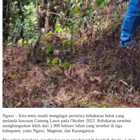
Ngawi – Kita tentu masih mengingat peristiwa kebakaran hebat yang
melanda kawasan Gunung Lawu pada Oktober 2023. Kebakaran tersebut
menghanguskan lebih dari 1.900 hektare lahan yang tersebar di tiga
kabupaten, yaitu Ngawi, Magetan, dan Karanganyar.