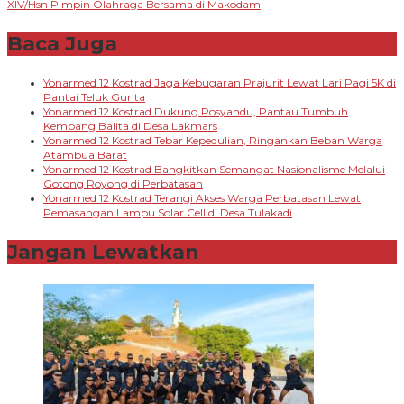
XIV/Hsn Pimpin Olahraga Bersama di Makodam
Baca Juga
Yonarmed 12 Kostrad Jaga Kebugaran Prajurit Lewat Lari Pagi 5K di
Pantai Teluk Gurita
Yonarmed 12 Kostrad Dukung Posyandu, Pantau Tumbuh
Kembang Balita di Desa Lakmars
Yonarmed 12 Kostrad Tebar Kepedulian, Ringankan Beban Warga
Atambua Barat
Yonarmed 12 Kostrad Bangkitkan Semangat Nasionalisme Melalui
Gotong Royong di Perbatasan
Yonarmed 12 Kostrad Terangi Akses Warga Perbatasan Lewat
Pemasangan Lampu Solar Cell di Desa Tulakadi
Jangan Lewatkan