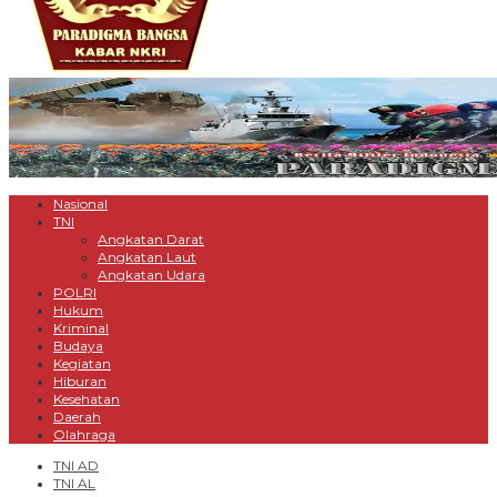
Nasional
TNI
Angkatan Darat
Angkatan Laut
Angkatan Udara
POLRI
Hukum
Kriminal
Budaya
Kegiatan
Hiburan
Kesehatan
Daerah
Olahraga
TNI AD
TNI AL