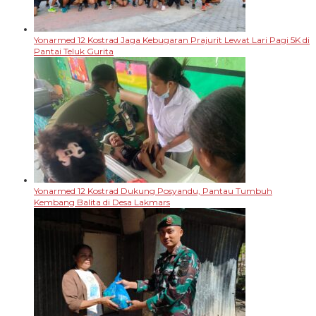
Yonarmed 12 Kostrad Jaga Kebugaran Prajurit Lewat Lari Pagi 5K di
Pantai Teluk Gurita
Yonarmed 12 Kostrad Dukung Posyandu, Pantau Tumbuh
Kembang Balita di Desa Lakmars