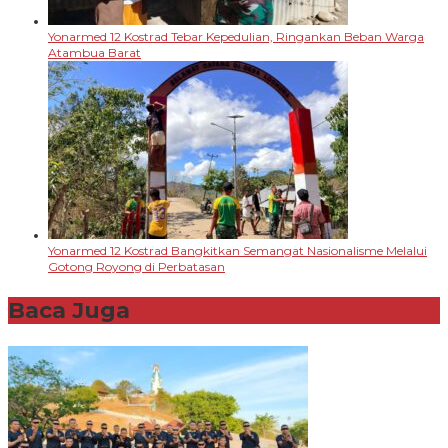
Yonarmed 12 Kostrad Tebar Kepedulian, Ringankan Beban Warga
Atambua Barat
Yonarmed 12 Kostrad Bangkitkan Semangat Nasionalisme Melalui
Gotong Royong di Perbatasan
Baca Juga