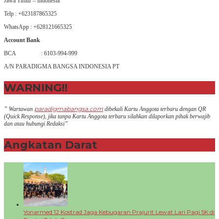
Jawa Timur – Indonesia
Telp : +623187865325
WhatsApp : +628121665325
Account Bank
BCA : 6103-994-999
A/N PARADIGMA BANGSA INDONESIA PT
WARNING!!
paradigmabangsa.com
” Wartawan
dibekali Kartu Anggota terbaru dengan QR
(Q
uick Response
), jika tanpa Kartu Anggota terbaru silahkan dilaporkan pihak berwajib
dan atau hubungi Redaksi”
Angkatan Darat
+
Yonarmed 12 Kostrad Jaga Kebugaran Prajurit Lewat Lari Pagi 5K di