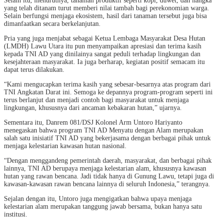
Selain itu, menurutnya, tanaman produktif seperti kopi, duwet, dan nangka
yang telah ditanam turut memberi nilai tambah bagi perekonomian warga.
Selain berfungsi menjaga ekosistem, hasil dari tanaman tersebut juga bisa
dimanfaatkan secara berkelanjutan.
Pria yang juga menjabat sebagai Ketua Lembaga Masyarakat Desa Hutan
(LMDH) Lawu Utara itu pun menyampaikan apresiasi dan terima kasih
kepada TNI AD yang dinilainya sangat peduli terhadap lingkungan dan
kesejahteraan masyarakat. Ia juga berharap, kegiatan positif semacam itu
dapat terus dilakukan.
“Kami mengucapkan terima kasih yang sebesar-besarnya atas program dari
TNI Angkatan Darat ini. Semoga ke depannya program-program seperti ini
terus berlanjut dan menjadi contoh bagi masyarakat untuk menjaga
lingkungan, khususnya dari ancaman kebakaran hutan,” ujarnya.
Sementara itu, Danrem 081/DSJ Kolonel Arm Untoro Hariyanto
menegaskan bahwa program TNI AD Menyatu dengan Alam merupakan
salah satu inisiatif TNI AD yang bekerjasama dengan berbagai pihak untuk
menjaga kelestarian kawasan hutan nasional.
“Dengan menggandeng pemerintah daerah, masyarakat, dan berbagai pihak
lainnya, TNI AD berupaya menjaga kelestarian alam, khususnya kawasan
hutan yang rawan bencana. Jadi tidak hanya di Gunung Lawu, tetapi juga di
kawasan-kawasan rawan bencana lainnya di seluruh Indonesia,” terangnya.
Sejalan dengan itu, Untoro juga mengigatkan bahwa upaya menjaga
kelestarian alam merupakan tanggung jawab bersama, bukan hanya satu
institusi.