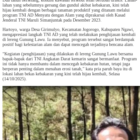
Dua tahun berselang, kondisi kawasan tersebut telah berubah drastis. Lahan-
lahan yang sebelumnya gersang dan gundul akibat kebakaran, kini telah
hijau kembali dengan berbagai tanaman produktif yang ditanam melalui
program TNI AD Menyatu dengan Alam yang diprakarsai oleh Kasad
Jenderal TNI Maruli Simanjuntak pada Desember 2023.
Hartoyo, warga Desa Girimulyo, Kecamatan Jogorogo, Kabupaten Ngawi,
mengapresiasi langkah TNI AD yang telah melakukan penghijauan kembali
di lereng Gunung Lawu. Ia menyebut, program tersebut sangat berdampak
positif bagi kelestarian alam dan dapat mencegah terjadinya bencana alam.
“Kegiatan (penghijauan) yang dilakukan di lereng Gunung Lawu bersama
bapak-bapak dari TNI Angkatan Darat kemarin sangat bermanfaat. Program
ini tidak hanya membantu dalam mencegah kebakaran hutan, tetapi juga
berperan penting dalam menahan erosi tanah,” kata pria paruh baya itu di
lokasi lahan bekas kebakaran yang kini telah hijau kembali, Selasa
(14/10/2025).