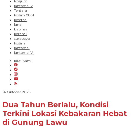
Prajurit
lantamal V
Tentara
kodim 0831
kostrad
lanal
babinsa
koramil
surabaya
kodim
lantamal
lantamal VI
Ikuti Kami
oleh
14 Oktober 2025
Arif
Budi
Dua Tahun Berlalu, Kondisi
Priyanto
Terkini Lokasi Kebakaran Hebat
di Gunung Lawu