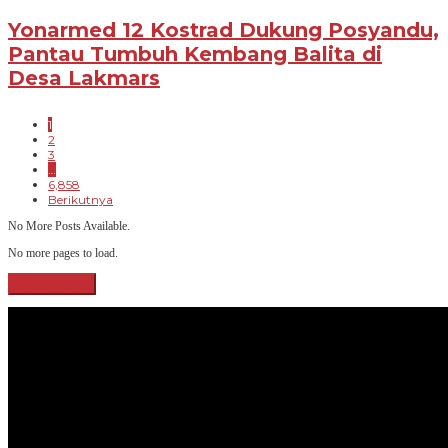
Yonarmed 12 Kostrad Dukung Posyandu,
Pantau Tumbuh Kembang Balita di
Desa Lakmars
1
2
3
…
6,858
Berikutnya
No More Posts Available.
No more pages to load.
View More