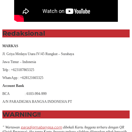
Redaksional
MARKAS
Jl. Griya Medayu Utara IV/45 Rungkut – Surabaya
Jawa Timur – Indonesia
Telp : +623187865325
WhatsApp : +628121665325
Account Bank
BCA : 6103-994-999
A/N PARADIGMA BANGSA INDONESIA PT
WARNING!!
paradigmabangsa.com
” Wartawan
dibekali Kartu Anggota terbaru dengan QR
(Q
uick Response
), jika tanpa Kartu Anggota terbaru silahkan dilaporkan pihak berwajib