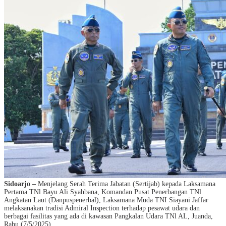
Sidoarjo –
Menjelang Serah Terima Jabatan (Sertijab) kepada Laksamana
Pertama TNl Bayu Ali Syahbana, Komandan Pusat Penerbangan TNl
Angkatan Laut (Danpuspenerbal), Laksamana Muda TNI Siayani Jaffar
melaksanakan tradisi Admiral Inspection terhadap pesawat udara dan
berbagai fasilitas yang ada di kawasan Pangkalan Udara TNl AL, Juanda,
Rabu (7/5/2025).