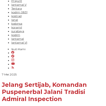
Prajurit
lantamal V
Tentara
kodim 0831
kostrad
lanal
babinsa
koramil
surabaya
kodim
lantamal
lantamal VI
Ikuti Kami
oleh
7 Mei 2025
Paradigma
Bangsa
Jelang Sertijab, Komandan
Puspenerbal Jalani Tradisi
Admiral Inspection