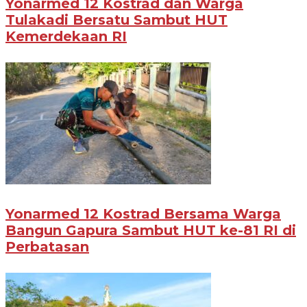
Yonarmed 12 Kostrad dan Warga
Tulakadi Bersatu Sambut HUT
Kemerdekaan RI
Yonarmed 12 Kostrad Bersama Warga
Bangun Gapura Sambut HUT ke-81 RI di
Perbatasan