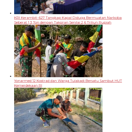
KRI Kerambit-627 Tangkap Kapal Diduga Bermuatan Narkoba
Seberat 1,3 Ton dengan Taksiran Senilai 2,6 Triliun Rupiah
Yonarmed 12 Kostrad dan Warga Tulakadi Bersatu Sambut HUT
Kemerdekaan RI