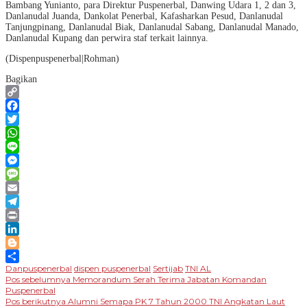
Bambang Yunianto, para Direktur Puspenerbal, Danwing Udara 1, 2 dan 3,
Danlanudal Juanda, Dankolat Penerbal, Kafasharkan Pesud, Danlanudal
Tanjungpinang, Danlanudal Biak, Danlanudal Sabang, Danlanudal Manado,
Danlanudal Kupang dan perwira staf terkait lainnya.
(Dispenpuspenerbal|Rohman)
Bagikan
Copy
Link
Facebook
Twitter
WhatsApp
Line
Messenger
Message
Email
Telegram
Print
LinkedIn
Blogger
Danpuspenerbal
dispen puspenerbal
Sertijab
TNI AL
Share
Navigasi
Pos sebelumnya
Memorandum Serah Terima Jabatan Komandan
Puspenerbal
pos
Pos berikutnya
Alumni Semapa PK 7 Tahun 2000 TNI Angkatan Laut