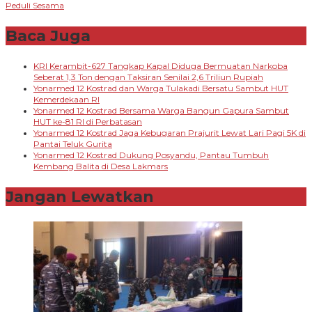
Peduli Sesama
Baca Juga
KRI Kerambit-627 Tangkap Kapal Diduga Bermuatan Narkoba
Seberat 1,3 Ton dengan Taksiran Senilai 2,6 Triliun Rupiah
Yonarmed 12 Kostrad dan Warga Tulakadi Bersatu Sambut HUT
Kemerdekaan RI
Yonarmed 12 Kostrad Bersama Warga Bangun Gapura Sambut
HUT ke-81 RI di Perbatasan
Yonarmed 12 Kostrad Jaga Kebugaran Prajurit Lewat Lari Pagi 5K di
Pantai Teluk Gurita
Yonarmed 12 Kostrad Dukung Posyandu, Pantau Tumbuh
Kembang Balita di Desa Lakmars
Jangan Lewatkan