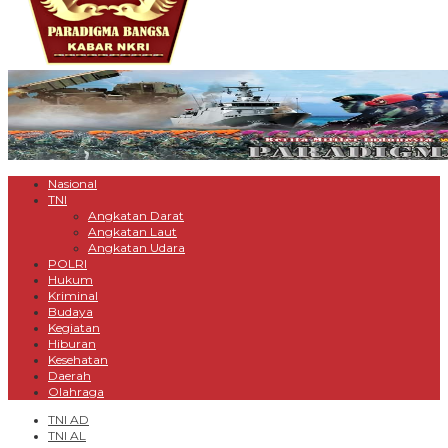
Nasional
TNI
Angkatan Darat
Angkatan Laut
Angkatan Udara
POLRI
Hukum
Kriminal
Budaya
Kegiatan
Hiburan
Kesehatan
Daerah
Olahraga
TNI AD
TNI AL