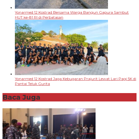
Yonarmed 12 Kostrad Bersama Warga Bangun Gapura Sambut
HUT ke-81 RI di Perbatasan
Yonarmed 12 Kostrad Jaga Kebugaran Prajurit Lewat Lari Pagi 5K di
Pantai Teluk Gurita
Baca Juga