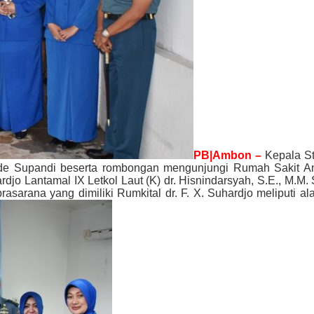
PB|Ambon –
Kepala St
de Supandi beserta rombongan mengunjungi Rumah Sakit Angk
rdjo Lantamal IX Letkol Laut (K) dr. Hisnindarsyah, S.E., M.M.
prasarana yang dimiliki Rumkital dr. F. X. Suhardjo meliputi