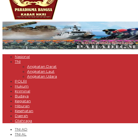
Nasional
TNI
Angkatan Darat
Angkatan Laut
Angkatan Udara
POLRI
Hukum
Kriminal
Budaya
Kegiatan
Hiburan
Kesehatan
Daerah
Olahraga
TNI AD
TNI AL