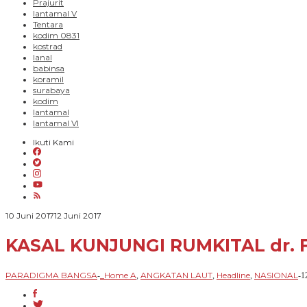
Prajurit
lantamal V
Tentara
kodim 0831
kostrad
lanal
babinsa
koramil
surabaya
kodim
lantamal
lantamal VI
Ikuti Kami
oleh
10 Juni 2017
12 Juni 2017
PARADIGMA
BANGSA
KASAL KUNJUNGI RUMKITAL dr. 
PARADIGMA BANGSA
_Home A
ANGKATAN LAUT
Headline
NASIONAL
-
,
,
,
-
1