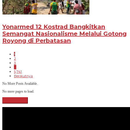
Yonarmed 12 Kostrad Bangkitkan
Semangat Nasionalisme Melalui Gotong
Royong di Perbatasan
1
2
3
…
5,741
Berikutnya
No More Posts Available.
No more pages to load.
View More