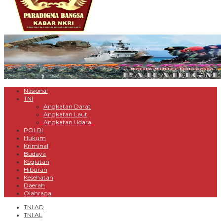
Nasional
TNI
Angkatan Darat
Angkatan Laut
Angkatan Udara
POLRI
Hukum
Kriminal
Budaya
Kegiatan
Hiburan
Kesehatan
Daerah
Olahraga
TNI AD
TNI AL