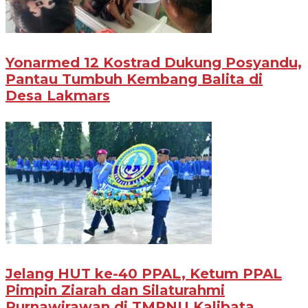
Yonarmed 12 Kostrad Dukung Posyandu,
Pantau Tumbuh Kembang Balita di
Desa Lakmars
Jelang HUT ke-40 PPAL, Ketum PPAL
Pimpin Ziarah dan Silaturahmi
Purnawirawan di TMPNU Kalibata