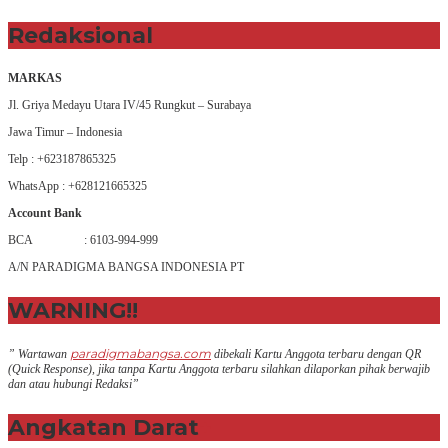
Redaksional
MARKAS
Jl. Griya Medayu Utara IV/45 Rungkut – Surabaya
Jawa Timur – Indonesia
Telp : +623187865325
WhatsApp : +628121665325
Account Bank
BCA : 6103-994-999
A/N PARADIGMA BANGSA INDONESIA PT
WARNING!!
paradigmabangsa.com
” Wartawan
dibekali Kartu Anggota terbaru dengan QR
(Q
uick Response
), jika tanpa Kartu Anggota terbaru silahkan dilaporkan pihak berwajib
dan atau hubungi Redaksi”
Angkatan Darat
+