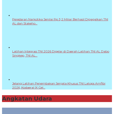
AL dan Stakeho…
Latihan Integrasi TNI 2026 Digelar di Daerah Latihan TNI AL Dabo
Singkep, TNI AL…
Jelang Latihan Penembakan Senjata Khusus TNI Latops Amfibi
2026, Kodaeral IX Gel…
Angkatan Udara
+
PANEN PADI LANUD HALIM PERDANAKUSUMA PERKUAT
KETAHANAN PANGAN NASIONAL