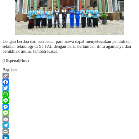
Dengan berdoa dan beribadah para siswa dapat menyelesaikan pendidikan
sekolah teknologi di STTAL dengan baik, bertambah ilmu agamanya dan
berakhlak mulia, tambah Kasal.
(Dispenal|Boy)
Bagikan
Copy
Link
Facebook
Twitter
WhatsApp
Line
Messenger
Message
Email
Telegram
Print