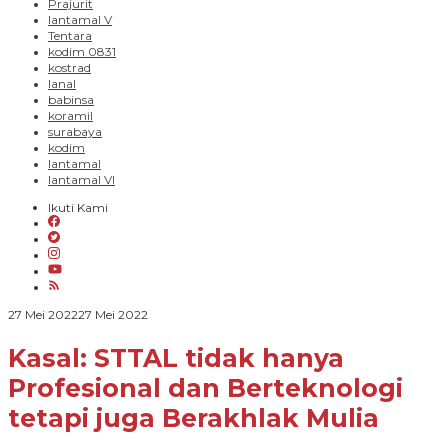
Prajurit
lantamal V
Tentara
kodim 0831
kostrad
lanal
babinsa
koramil
surabaya
kodim
lantamal
lantamal VI
Ikuti Kami
oleh
27 Mei 2022
27 Mei 2022
PARADIGMA
BANGSA
Kasal: STTAL tidak hanya
Profesional dan Berteknologi
tetapi juga Berakhlak Mulia