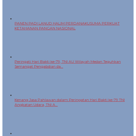
Peringati Hari Bakti ke-79, TNI AU Wilayah Medan Teguhkan
Semangat Pengabdian da…
Kenang Jasa Pahlawan dalam Peringatan Hari Bakti ke-79 TNI
Angkatan Udara, TNI A…
TNI AU Wilayah Medan Pererat Silaturahmi dengan Purnawirawan
Melalui Anjangsana …
Mayor Tek Mohamad Agung Akhadiat Mengukir Prestasi Kelas
Strategis Jepang