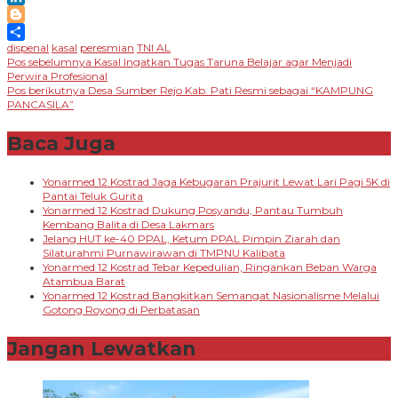
LinkedIn
Blogger
dispenal
kasal
peresmian
TNI AL
Share
Navigasi
Pos sebelumnya
Kasal Ingatkan Tugas Taruna Belajar agar Menjadi
Perwira Profesional
pos
Pos berikutnya
Desa Sumber Rejo Kab. Pati Resmi sebagai “KAMPUNG
PANCASILA”
Baca Juga
Yonarmed 12 Kostrad Jaga Kebugaran Prajurit Lewat Lari Pagi 5K di
Pantai Teluk Gurita
Yonarmed 12 Kostrad Dukung Posyandu, Pantau Tumbuh
Kembang Balita di Desa Lakmars
Jelang HUT ke-40 PPAL, Ketum PPAL Pimpin Ziarah dan
Silaturahmi Purnawirawan di TMPNU Kalibata
Yonarmed 12 Kostrad Tebar Kepedulian, Ringankan Beban Warga
Atambua Barat
Yonarmed 12 Kostrad Bangkitkan Semangat Nasionalisme Melalui
Gotong Royong di Perbatasan
Jangan Lewatkan