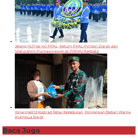
Jelang HUT ke-40 PPAL, Ketum PPAL Pimpin Ziarah dan
Silaturahmi Purnawirawan di TMPNU Kalibata
Yonarmed 12 Kostrad Tebar Kepedulian, Ringankan Beban Warga
Atambua Barat
Baca Juga