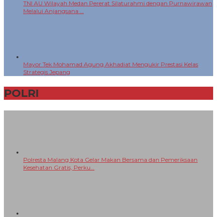
POLRI
+
Polresta Malang Kota Gelar Makan Bersama dan Pemeriksaan
Kesehatan Gratis, Perku…
Kapolresta Malang Kota Silaturahmi ke PCNU, Perkuat Sinergi
Ulama dan Polri Jaga…
Kapolsek Kedungkandang Klarifikasi Isu “Tangkap Lepas”,
Penanganan K…