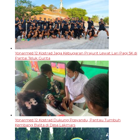
Yonarmed 12 Kostrad Jaga Kebugaran Prajurit Lewat Lari Pagi 5K di
Pantai Teluk Gurita
Yonarmed 12 Kostrad Dukung Posyandu, Pantau Tumbuh
Kembang Balita di Desa Lakmars