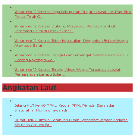
Yonarmed 12 Kostrad Jaga Kebugaran Prajurit Lewat Lari Pagi 5K di
Pantai Teluk G…
Yonarmed 12 Kostrad Dukung Posyandu, Pantau Tumbuh
Kembang Balita di Desa Lakmar…
Yonarmed 12 Kostrad Tebar Kepedulian, Ringankan Beban Warga
Atambua Barat
Yonarmed 12 Kostrad Bangkitkan Semangat Nasionalisme Melalui
Gotong Royong di Pe…
Yonarmed 12 Kostrad Terangi Akses Warga Perbatasan Lewat
Pemasangan Lampu Solar …
Angkatan Laut
+
Jelang HUT ke-40 PPAL, Ketum PPAL Pimpin Ziarah dan
Silaturahmi Purnawirawan di …
Bupati Teluk Bintuni Serahkan Hibah Speedboat kepada Kodaeral
XIV pada Ground Br…
Peredaran Narkotika Senilai Rp 3,2 Miliar Berhasil Digagalkan TNI