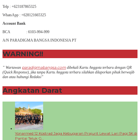
Telp : +623187865325
WhatsApp : +628121665325
Account Bank
BCA : 6103-994-999
A/N PARADIGMA BANGSA INDONESIA PT
WARNING!!
paradigmabangsa.com
” Wartawan
dibekali Kartu Anggota terbaru dengan QR
(Q
uick Response
), jika tanpa Kartu Anggota terbaru silahkan dilaporkan pihak berwajib
dan atau hubungi Redaksi”
Angkatan Darat
+
Yonarmed 12 Kostrad Jaga Kebugaran Prajurit Lewat Lari Pagi 5K di
Pantai Teluk G…