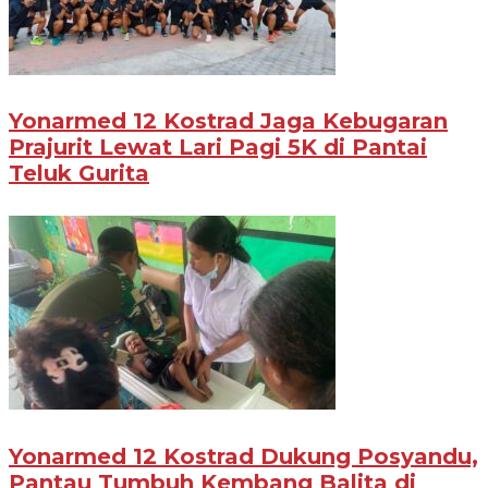
Yonarmed 12 Kostrad Jaga Kebugaran
Prajurit Lewat Lari Pagi 5K di Pantai
Teluk Gurita
Yonarmed 12 Kostrad Dukung Posyandu,
Pantau Tumbuh Kembang Balita di