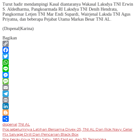
Turut hadir mendampingi Kasal diantaranya Wakasal Laksdya TNI Erwin
S. Aldedharma, Pangkoarmada RI Laksdya TNI Denih Hendrata,
Pangkormar Letjen TNI Mar Endi Supardi, Wairjenal Laksda TNI Agus
Priyatna, dan beberapa Pejabat Utama Markas Besar TNI AL.
(Dispenal|Karina)
Bagikan
Copy
Link
Facebook
Twitter
WhatsApp
Line
Messenger
Message
Email
Telegram
Print
LinkedIn
Blogger
dispenal
TNI AL
Share
Navigasi
Pos sebelumnya
Latihan Bersama Divex-25, TNI AL Dan Rok Navy Gelar
Ftx Salvage Drill Dan Pencarian Black Box
Pos berikutnya
35 Kg Sabu, 985 Ekstasi, dan 59 Tersangka