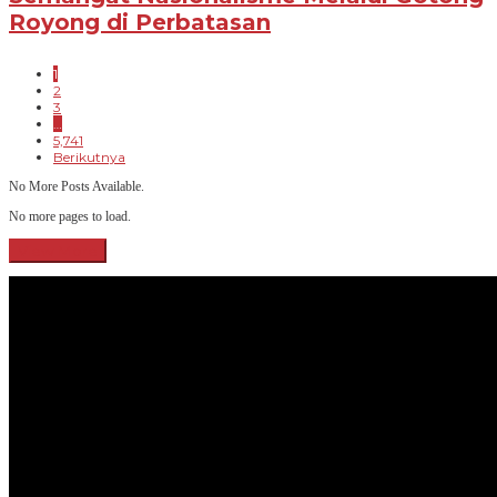
Royong di Perbatasan
1
2
3
…
5,741
Berikutnya
No More Posts Available.
No more pages to load.
View More