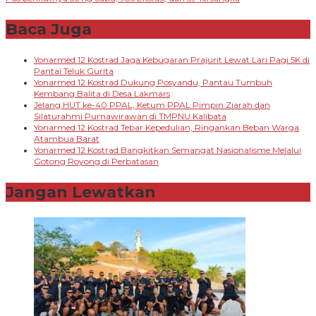
pos
Baca Juga
Yonarmed 12 Kostrad Jaga Kebugaran Prajurit Lewat Lari Pagi 5K di
Pantai Teluk Gurita
Yonarmed 12 Kostrad Dukung Posyandu, Pantau Tumbuh
Kembang Balita di Desa Lakmars
Jelang HUT ke-40 PPAL, Ketum PPAL Pimpin Ziarah dan
Silaturahmi Purnawirawan di TMPNU Kalibata
Yonarmed 12 Kostrad Tebar Kepedulian, Ringankan Beban Warga
Atambua Barat
Yonarmed 12 Kostrad Bangkitkan Semangat Nasionalisme Melalui
Gotong Royong di Perbatasan
Jangan Lewatkan