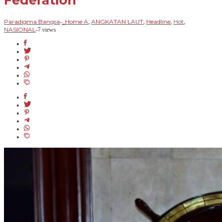
Federation
Paradigma Bangsa
_Home A
ANGKATAN LAUT
Headline
Hot
-
,
,
,
,
NASIONAL
-
7 views