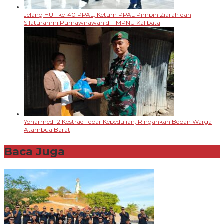
Jelang HUT ke-40 PPAL, Ketum PPAL Pimpin Ziarah dan
Silaturahmi Purnawirawan di TMPNU Kalibata
Yonarmed 12 Kostrad Tebar Kepedulian, Ringankan Beban Warga
Atambua Barat
Baca Juga