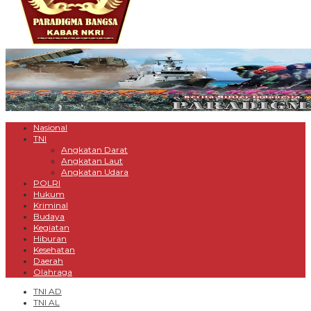
Nasional
TNI
Angkatan Darat
Angkatan Laut
Angkatan Udara
POLRI
Hukum
Kriminal
Budaya
Kegiatan
Hiburan
Kesehatan
Daerah
Olahraga
TNI AD
TNI AL