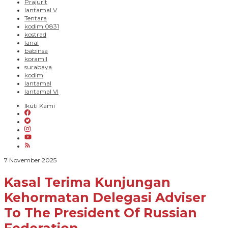
Prajurit
lantamal V
Tentara
kodim 0831
kostrad
lanal
babinsa
koramil
surabaya
kodim
lantamal
lantamal VI
Ikuti Kami
oleh
7 November 2025
Paradigma
Bangsa
Kasal Terima Kunjungan
Kehormatan Delegasi Adviser
To The President Of Russian