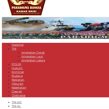
Nasional
TNI
Angkatan Darat
Angkatan Laut
Angkatan Udara
POLRI
Hukum
Kriminal
Budaya
Kegiatan
Hiburan
Kesehatan
Daerah
Olahraga
TNI AD
TNI AL