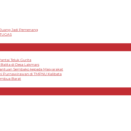
t Juang Jadi Pemenang
 TUGAS
antai Teluk Gurita
alita di Desa Lakmars
 Bantuan Sembako kepada Masyarakat
mi Purnawirawan di TMPNU Kalibata
tambua Barat