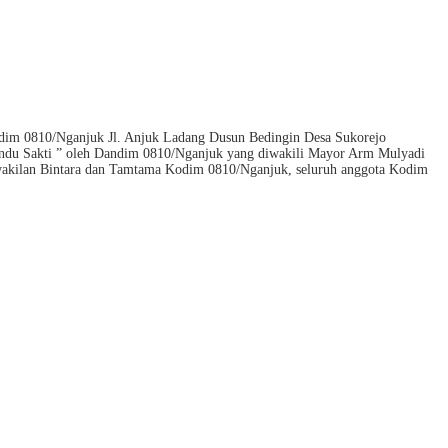
dim 0810/Nganjuk Jl. Anjuk Ladang Dusun Bedingin Desa Sukorejo
andu Sakti ” oleh Dandim 0810/Nganjuk yang diwakili Mayor Arm Mulyadi
rwakilan Bintara dan Tamtama Kodim 0810/Nganjuk, seluruh anggota Kodim