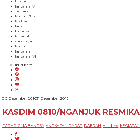
Prajurit
lantamal V
Tentara
kodim 0831
kostrad
lanal
babinsa
koramil
surabaya
kodim
lantamal
lantamal VI
Ikuti Kami
oleh
30 Desember 2016
31 Desember 2016
PARADIGMA
BANGSA
KASDIM 0810/NGANJUK RESMIK
PARADIGMA BANGSA
ANGKATAN DARAT
DAERAH
Headline
KEGIATAN
-
,
,
,