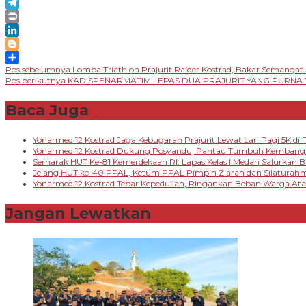
Email
Telegram
Print
LinkedIn
Blogger
Navigasi
Pos sebelumnya
Lomba Triathlon Prajurit Raider Kostrad, Bakar Semanga
Share
Pos berikutnya
KADISPENARMATIM LEPAS DUA PRAJURIT YANG PURNA
pos
Baca Juga
Yonarmed 12 Kostrad Jaga Kebugaran Prajurit Lewat Lari Pagi 5K di P
Yonarmed 12 Kostrad Dukung Posyandu, Pantau Tumbuh Kembang B
Semarak HUT Ke-81 Kemerdekaan RI: Lapas Kelas I Medan Salurkan
Jelang HUT ke-40 PPAL, Ketum PPAL Pimpin Ziarah dan Silaturah
Yonarmed 12 Kostrad Tebar Kepedulian, Ringankan Beban Warga A
Jangan Lewatkan