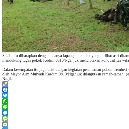
Selain itu diharapkan dengan adanya lapangan tembak yang terlihat asri di
mendukung tugas pokok Kodim 0810/Nganjuk menciptakan kondusifitas wila
Dalam kesempatan itu juga diisi dengan kegiatan penanaman pohon trembesi 
oleh Mayor Arm Mulyadi Kasdim 0810/Nganjuk dilanjutkan ramah-tamah. (e
Bagikan
Copy
Link
Facebook
Twitter
WhatsApp
Line
Messenger
Message