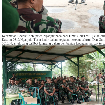
Kecamatan Loceret Kabupaten Nganjuk pada hari Jumat ( 30/12/16 ) elah d
Kasdim 0810/Nganjuk. Turut hadir dalam kegiatan tersebut seluruh Dan Un
0810/Nganjuk yang terlibat langsung dalam pembuatan lapangan tembak ter