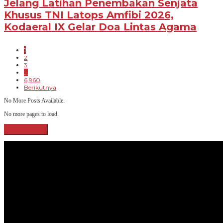
Jelang Latihan Penembakan Senjata
Khusus TNI Latops Amfibi 2026,
Kodaeral IX Gelar Doa Lintas Agama
1
2
3
…
6,960
Berikutnya
No More Posts Available.
No more pages to load.
View More