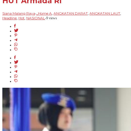
HUT Armada RI
Siana Malang Raya
_Home A
ANGKATAN DARAT
ANGKATAN LAUT
-
,
,
,
Headline
Hot
NASIONAL
,
,
-
9 views