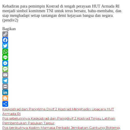
Kehadiran para pemimpin Kostrad di tengah perayaan HUT Armada RI
menjadi simbol komitmen TNI untuk terus bersatu, bahu-membahu, dan
siap menghadapi setiap tantangan demi kejayaan bangsa dan negara.
(pendiv2)
Bagikan
Copy
Link
Facebook
Twitter
WhatsApp
Line
Messenger
Message
Email
Telegram
Print
LinkedIn
Blogger
Kaskostrad dan Panglima Divif 2 Kostrad Menghadiri Upacara HUT
Share
Armada RI
Navigasi
Pos sebelumnya
Kaskostrad dan Pangdivif 2 Kostrad Tinjau Latihan
Pembentukan Pasukan Taipur
pos
Pos berikutnya
Kodim Mamasa Perbaiki Jembatan Gantung Botteng,