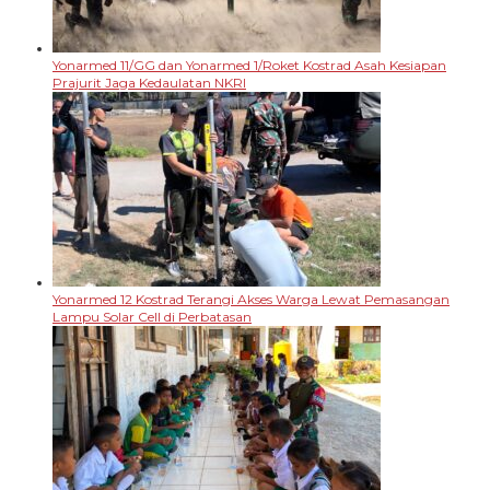
Yonarmed 11/GG dan Yonarmed 1/Roket Kostrad Asah Kesiapan
Prajurit Jaga Kedaulatan NKRI
Yonarmed 12 Kostrad Terangi Akses Warga Lewat Pemasangan
Lampu Solar Cell di Perbatasan