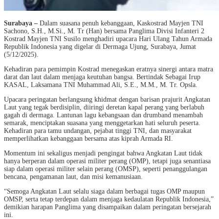
Surabaya –
Dalam suasana penuh kebanggaan, Kaskostrad Mayjen TNI
Sachono, S.H., M.Si., M. Tr (Han) bersama Panglima Divisi Infanteri 2
Kostrad Mayjen TNI Susilo menghadiri upacara Hari Ulang Tahun Armada
Republik Indonesia yang digelar di Dermaga Ujung, Surabaya, Jumat
(5/12/2025).
Kehadiran para pemimpin Kostrad menegaskan eratnya sinergi antara matra
darat dan laut dalam menjaga keutuhan bangsa. Bertindak Sebagai Irup
KASAL, Laksamana TNI Muhammad Ali, S.E., M.M., M. Tr. Opsla.
Upacara peringatan berlangsung khidmat dengan barisan prajurit Angkatan
Laut yang tegak berdisiplin, diiringi deretan kapal perang yang berlabuh
gagah di dermaga. Lantunan lagu kebangsaan dan drumband menambah
semarak, menciptakan suasana yang menggetarkan hati seluruh peserta.
Kehadiran para tamu undangan, pejabat tinggi TNI, dan masyarakat
memperlihatkan kebanggaan bersama atas kiprah Armada RI.
Momentum ini sekaligus menjadi pengingat bahwa Angkatan Laut tidak
hanya berperan dalam operasi militer perang (OMP), tetapi juga senantiasa
siap dalam operasi militer selain perang (OMSP), seperti penanggulangan
bencana, pengamanan laut, dan misi kemanusiaan.
“Semoga Angkatan Laut selalu siaga dalam berbagai tugas OMP maupun
OMSP, serta tetap terdepan dalam menjaga kedaulatan Republik Indonesia,”
demikian harapan Panglima yang disampaikan dalam peringatan bersejarah
ini.