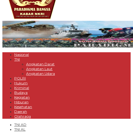
Nasional
TNI
Angkatan Darat
Angkatan Laut
Angkatan Udara
POLRI
Hukum
Kriminal
Budaya
Kegiatan
Hiburan
Kesehatan
Daerah
Olahraga
TNI AD
TNI AL