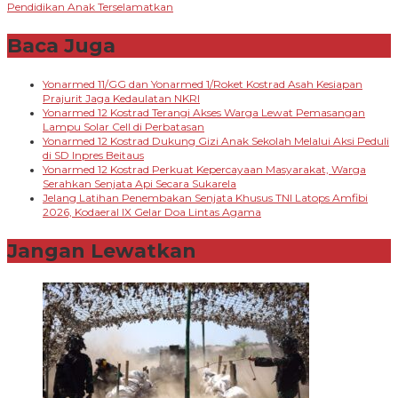
Pendidikan Anak Terselamatkan
Baca Juga
Yonarmed 11/GG dan Yonarmed 1/Roket Kostrad Asah Kesiapan
Prajurit Jaga Kedaulatan NKRI
Yonarmed 12 Kostrad Terangi Akses Warga Lewat Pemasangan
Lampu Solar Cell di Perbatasan
Yonarmed 12 Kostrad Dukung Gizi Anak Sekolah Melalui Aksi Peduli
di SD Inpres Beitaus
Yonarmed 12 Kostrad Perkuat Kepercayaan Masyarakat, Warga
Serahkan Senjata Api Secara Sukarela
Jelang Latihan Penembakan Senjata Khusus TNI Latops Amfibi
2026, Kodaeral IX Gelar Doa Lintas Agama
Jangan Lewatkan