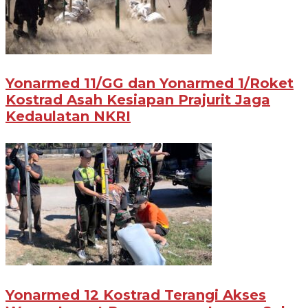
Yonarmed 11/GG dan Yonarmed 1/Roket
Kostrad Asah Kesiapan Prajurit Jaga
Kedaulatan NKRI
Yonarmed 12 Kostrad Terangi Akses