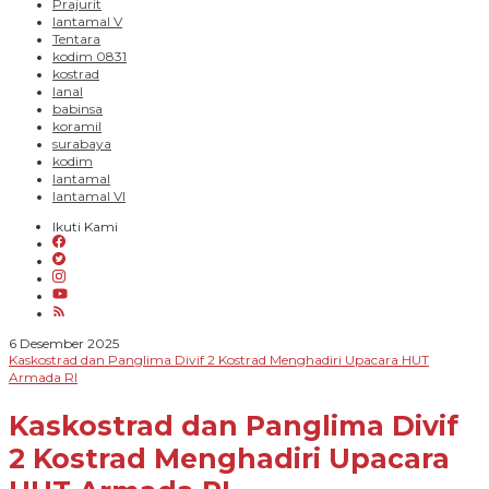
Prajurit
lantamal V
Tentara
kodim 0831
kostrad
lanal
babinsa
koramil
surabaya
kodim
lantamal
lantamal VI
Ikuti Kami
oleh
6 Desember 2025
Siana
Kaskostrad dan Panglima Divif 2 Kostrad Menghadiri Upacara HUT
Malang
Armada RI
Raya
Kaskostrad dan Panglima Divif
2 Kostrad Menghadiri Upacara