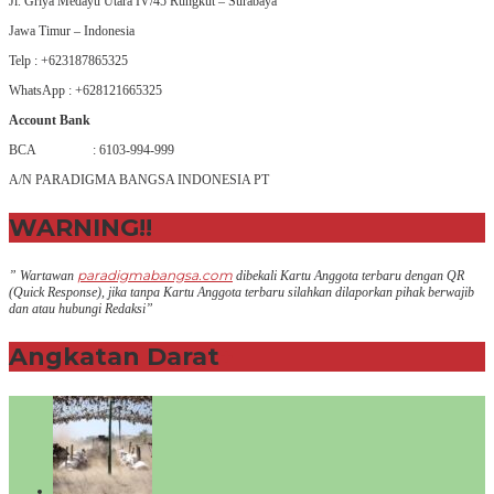
Jl. Griya Medayu Utara IV/45 Rungkut – Surabaya
Jawa Timur – Indonesia
Telp : +623187865325
WhatsApp : +628121665325
Account Bank
BCA : 6103-994-999
A/N PARADIGMA BANGSA INDONESIA PT
WARNING!!
paradigmabangsa.com
” Wartawan
dibekali Kartu Anggota terbaru dengan QR
(Q
uick Response
), jika tanpa Kartu Anggota terbaru silahkan dilaporkan pihak berwajib
dan atau hubungi Redaksi”
Angkatan Darat
+