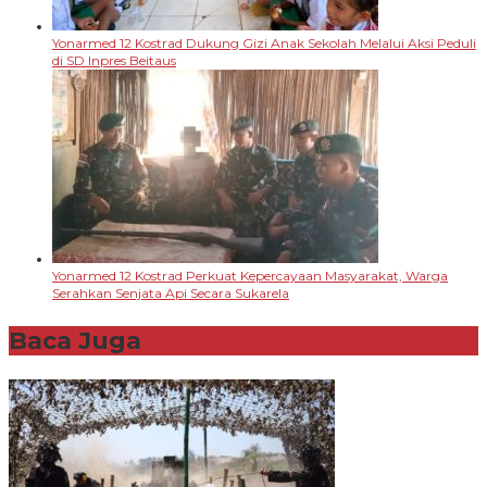
Yonarmed 12 Kostrad Dukung Gizi Anak Sekolah Melalui Aksi Peduli
di SD Inpres Beitaus
Yonarmed 12 Kostrad Perkuat Kepercayaan Masyarakat, Warga
Serahkan Senjata Api Secara Sukarela
Baca Juga