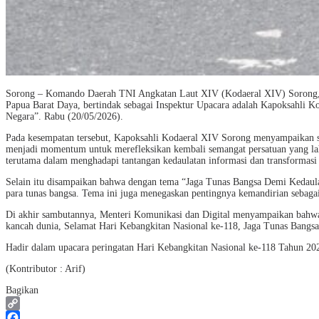
Sorong – Komando Daerah TNI Angkatan Laut XIV (Kodaeral XIV) Sorong, m
Papua Barat Daya, bertindak sebagai Inspektur Upacara adalah Kapoksahli 
Negara”. Rabu (20/05/2026).
Pada kesempatan tersebut, Kapoksahli Kodaeral XIV Sorong menyampaikan s
menjadi momentum untuk merefleksikan kembali semangat persatuan yang lah
terutama dalam menghadapi tantangan kedaulatan informasi dan transformasi 
Selain itu disampaikan bahwa dengan tema “Jaga Tunas Bangsa Demi Kedaula
para tunas bangsa. Tema ini juga menegaskan pentingnya kemandirian sebaga
Di akhir sambutannya, Menteri Komunikasi dan Digital menyampaikan bahwa, K
kancah dunia, Selamat Hari Kebangkitan Nasional ke-118, Jaga Tunas Bangs
Hadir dalam upacara peringatan Hari Kebangkitan Nasional ke-118 Tahun 20
(Kontributor : Arif)
Bagikan
Copy