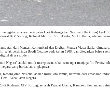
enggelar upacara peringatan Hari Kebangkitan Nasional (Harkitnas) ke-118
Kodaeral XIV Sorong, Kolonel Marinir Rio Sukanto, M. Tr. Hanla, adapun per
ambutan dari Menteri Komunikasi dan Digital, Meutya Viada Hafid, dimana d
ir sejak berdirinya Boedi Oetomo pada tahun 1908, dan ditegaskan bahwa se
digital di era modern.
tan Negara” adalah untuk merepresentasikan semangat menjaga Ibu Pertiwi ol
i negara yang berdaulat, ungkapnya.
ebangkitan Nasional adalah milik kita semua, bermula dari kesadaran individ
a Demi Kedaulatan Negara.
26 di Kodaeral XIV Sorong, seluruh Pejabat Utama, Kasatker, Komandan Satua