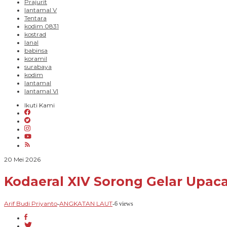
Prajurit
lantamal V
Tentara
kodim 0831
kostrad
lanal
babinsa
koramil
surabaya
kodim
lantamal
lantamal VI
Ikuti Kami
oleh
20 Mei 2026
Arif
Budi
Kodaeral XIV Sorong Gelar Upaca
Priyanto
Arif Budi Priyanto
ANGKATAN LAUT
-
-
6 views