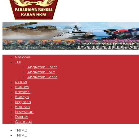
Nasional
TNI
Angkatan Darat
Angkatan Laut
Angkatan Udara
POLRI
Hukum
Kriminal
Budaya
Kegiatan
Hiburan
Kesehatan
Daerah
Olahraga
TNI AD
TNI AL