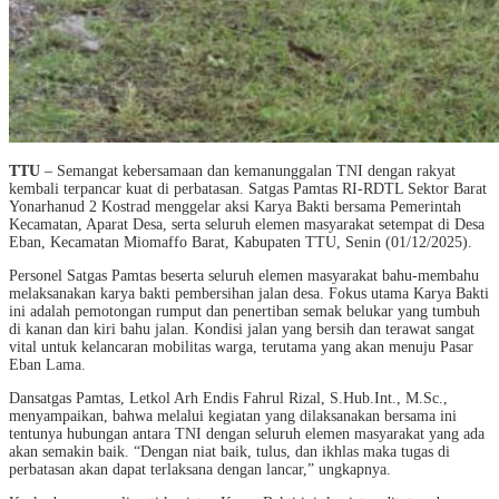
TTU
– Semangat kebersamaan dan kemanunggalan TNI dengan rakyat
kembali terpancar kuat di perbatasan. Satgas Pamtas RI-RDTL Sektor Barat
Yonarhanud 2 Kostrad menggelar aksi Karya Bakti bersama Pemerintah
Kecamatan, Aparat Desa, serta seluruh elemen masyarakat setempat di Desa
Eban, Kecamatan Miomaffo Barat, Kabupaten TTU, Senin (01/12/2025).
Personel Satgas Pamtas beserta seluruh elemen masyarakat bahu-membahu
melaksanakan karya bakti pembersihan jalan desa. Fokus utama Karya Bakti
ini adalah pemotongan rumput dan penertiban semak belukar yang tumbuh
di kanan dan kiri bahu jalan. Kondisi jalan yang bersih dan terawat sangat
vital untuk kelancaran mobilitas warga, terutama yang akan menuju Pasar
Eban Lama.
Dansatgas Pamtas, Letkol Arh Endis Fahrul Rizal, S.Hub.Int., M.Sc.,
menyampaikan, bahwa melalui kegiatan yang dilaksanakan bersama ini
tentunya hubungan antara TNI dengan seluruh elemen masyarakat yang ada
akan semakin baik. “Dengan niat baik, tulus, dan ikhlas maka tugas di
perbatasan akan dapat terlaksana dengan lancar,” ungkapnya.