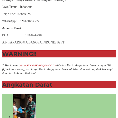
Jawa Timur – Indonesia
Telp : +623187865325
WhatsApp : +628121665325
Account Bank
BCA : 6103-994-999
A/N PARADIGMA BANGSA INDONESIA PT
WARNING!!
paradigmabangsa.com
” Wartawan
dibekali Kartu Anggota terbaru dengan QR
(Q
uick Response
), jika tanpa Kartu Anggota terbaru silahkan dilaporkan pihak berwajib
dan atau hubungi Redaksi”
Angkatan Darat
+