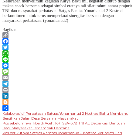
Keakraban menyelimuti kegiatan Karya Bakti ini, kegiatan ditutup dengan
makan snack bersama sebagai simbol eratnya tali silaturahmi antara prajurit
TNI dan masyarakat perbatasan. Satgas Pamtas Yonarhanud 2 Kostrad
berkomitmen untuk terus memperkuat sinergitas bersama dengan
masyarakat perbatasan. (yonarhanud2)
Bagikan
Copy
Link
Facebook
Twitter
WhatsApp
Line
Messenger
Message
Email
Telegram
Print
LinkedIn
Blogger
Kolaborasi di Perbatasan
Satgas Yonarhanud 2 Kostrad Bahu Membahu
Share
Bersihkan Jalan Desa Bersama Masyarakat
Navigasi
Pos sebelumnya
Tiba di Aceh, KRI SSA-378 TNI AL Debarkasi Bantuan
Bagi Masyarakat Terdampak Bencana
pos
Pos berikutnya
Satgas Pamtas Yonarhanud 2 Kostrad Peringati Hari