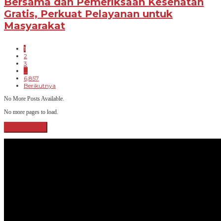
Bersama dan Pemeriksaan Kesehatan
Gratis, Perkuat Pelayanan untuk
Masyarakat
1
2
3
…
6,857
Berikutnya
No More Posts Available.
No more pages to load.
View More