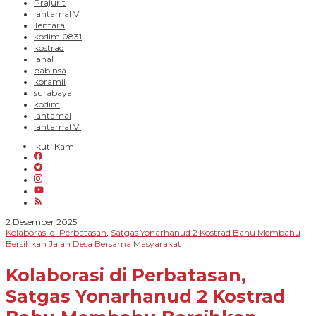
Prajurit
lantamal V
Tentara
kodim 0831
kostrad
lanal
babinsa
koramil
surabaya
kodim
lantamal
lantamal VI
Ikuti Kami
oleh
2 Desember 2025
Siana
Kolaborasi di Perbatasan
Satgas Yonarhanud 2 Kostrad Bahu Membahu
,
Malang
Bersihkan Jalan Desa Bersama Masyarakat
Raya
Kolaborasi di Perbatasan,
Satgas Yonarhanud 2 Kostrad