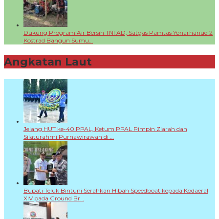
Dukung Program Air Bersih TNI AD, Satgas Pamtas Yonarhanud 2
Kostrad Bangun Sumu…
Angkatan Laut
+
Jelang HUT ke-40 PPAL, Ketum PPAL Pimpin Ziarah dan
Silaturahmi Purnawirawan di …
Bupati Teluk Bintuni Serahkan Hibah Speedboat kepada Kodaeral
XIV pada Ground Br…