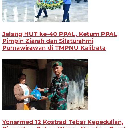
Jelang HUT ke-40 PPAL, Ketum PPAL
Pimpin Ziarah dan Silaturahmi
Purnawirawan di TMPNU Kalibata
Yonarmed 12 Kostrad Tebar Kepedulian,