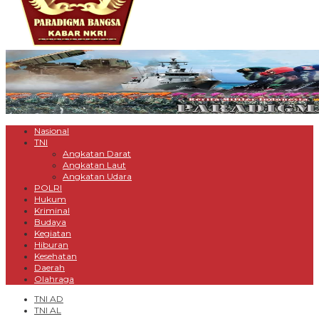
Nasional
TNI
Angkatan Darat
Angkatan Laut
Angkatan Udara
POLRI
Hukum
Kriminal
Budaya
Kegiatan
Hiburan
Kesehatan
Daerah
Olahraga
TNI AD
TNI AL