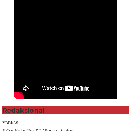
Redaksional
MARKAS
Jl. Griya Medayu Utara IV/45 Rungkut – Surabaya