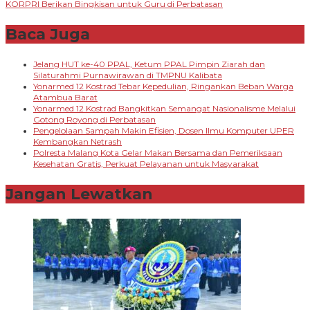
KORPRI Berikan Bingkisan untuk Guru di Perbatasan
Baca Juga
Jelang HUT ke-40 PPAL, Ketum PPAL Pimpin Ziarah dan
Silaturahmi Purnawirawan di TMPNU Kalibata
Yonarmed 12 Kostrad Tebar Kepedulian, Ringankan Beban Warga
Atambua Barat
Yonarmed 12 Kostrad Bangkitkan Semangat Nasionalisme Melalui
Gotong Royong di Perbatasan
Pengelolaan Sampah Makin Efisien, Dosen Ilmu Komputer UPER
Kembangkan Netrash
Polresta Malang Kota Gelar Makan Bersama dan Pemeriksaan
Kesehatan Gratis, Perkuat Pelayanan untuk Masyarakat
Jangan Lewatkan