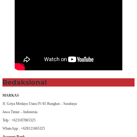
Redaksional
MARKAS
Jl. Griya Medayu Utara IV/45 Rungkut – Surabaya
Jawa Timur – Indonesia
Telp : +623187865325
WhatsApp : +628121665325
Account Bank