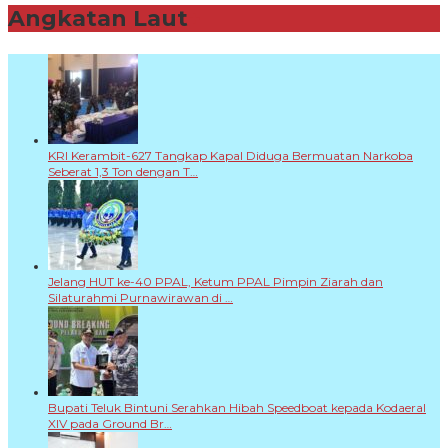
Angkatan Laut
+
KRI Kerambit-627 Tangkap Kapal Diduga Bermuatan Narkoba
Seberat 1,3 Ton dengan T…
Jelang HUT ke-40 PPAL, Ketum PPAL Pimpin Ziarah dan
Silaturahmi Purnawirawan di …
Bupati Teluk Bintuni Serahkan Hibah Speedboat kepada Kodaeral
XIV pada Ground Br…