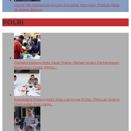
Mayor Tek Mohamad Agung Akhadiat Mengukir Prestasi Kelas
Strategis Jepang
POLRI
+
Polresta Malang Kota Gelar Makan Bersama dan Pemeriksaan
Kesehatan Gratis, Perku…
Kapolresta Malang Kota Silaturahmi ke PCNU, Perkuat Sinergi
Ulama dan Polri Jaga…