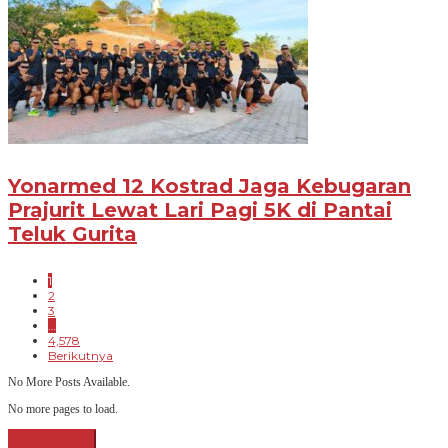
Yonarmed 12 Kostrad Jaga Kebugaran
Prajurit Lewat Lari Pagi 5K di Pantai
Teluk Gurita
1
2
3
…
4,578
Berikutnya
No More Posts Available.
No more pages to load.
View More