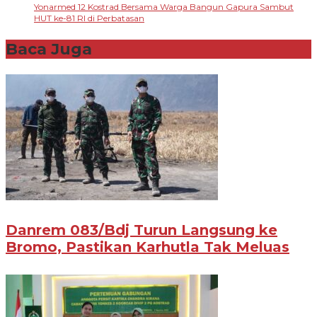
Yonarmed 12 Kostrad Bersama Warga Bangun Gapura Sambut
HUT ke-81 RI di Perbatasan
Baca Juga
Danrem 083/Bdj Turun Langsung ke
Bromo, Pastikan Karhutla Tak Meluas