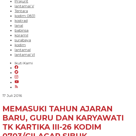
Prajurit
lantamal V
Tentara
kodim 0831
kostrad
lanal
babinsa
koramil
surabaya
kodim
lantamal
lantamal VI
Ikuti Kami
oleh
17 Juli 2016
PARADIGMA
BANGSA
MEMASUKI TAHUN AJARAN
BARU, GURU DAN KARYAWATI
TK KARTIKA III-26 KODIM