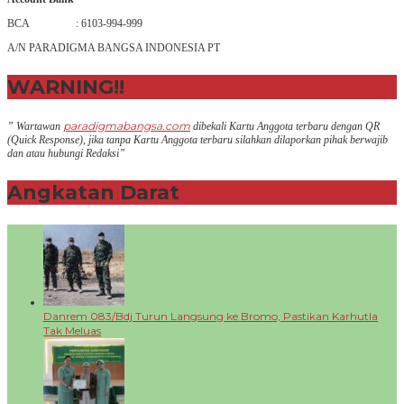
BCA : 6103-994-999
A/N PARADIGMA BANGSA INDONESIA PT
WARNING!!
paradigmabangsa.com
” Wartawan
dibekali Kartu Anggota terbaru dengan QR
(Q
uick Response
), jika tanpa Kartu Anggota terbaru silahkan dilaporkan pihak berwajib
dan atau hubungi Redaksi”
Angkatan Darat
+
Danrem 083/Bdj Turun Langsung ke Bromo, Pastikan Karhutla
Tak Meluas