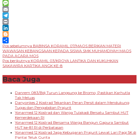
Messenger
Message
Email
Telegram
Print
LinkedIn
Blogger
Navigasi
Pos sebelumnya
BABINSA KORAMIL 07/MAOS BERIKAN MATERI
Share
WAWASAN KEBANGSAAN KEPADA SISWA SMK MUHAMDIYAH MAOS
pos
PADA ACARA MOS
Pos berikutnya
KORAMIL 03/KROYA LANTIKA DAN KUKUHKAN
SAKAWIRA KARTIKA ANGK KE-8
Baca Juga
Danrem 083/Bdj Turun Langsung ke Bromo, Pastikan Karhutla
Tak Meluas
Danyonkes 2 Kostrad Tekankan Peran Persit dalam Mendukung
Tugas dan Pengabdian Prajurit
Yonarmed 12 Kostrad dan Warga Tulakadi Bersatu Sambut HUT
Kemerdekaan RI
Yonarmed 12 Kostrad Bersama Warga Bangun Gapura Sambut
HUT ke-81 RI di Perbatasan
Yonarmed 12 Kostrad Jaga Kebugaran Prajurit Lewat Lari Pagi 5K di
Pantai Teluk Gurita