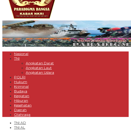
Nasional
TNI
Angkatan Darat
Angkatan Laut
Angkatan Udara
POLRI
Hukum
Kriminal
Budaya
Kegiatan
Hiburan
Kesehatan
Daerah
Olahraga
TNI AD
TNI AL