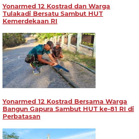
Yonarmed 12 Kostrad dan Warga
Tulakadi Bersatu Sambut HUT
Kemerdekaan RI
Yonarmed 12 Kostrad Bersama Warga
Bangun Gapura Sambut HUT ke-81 RI di
Perbatasan