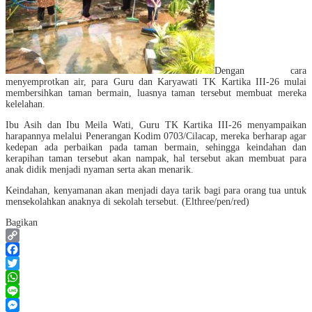
Dengan cara
menyemprotkan air, para Guru dan Karyawati TK Kartika III-26 mulai
membersihkan taman bermain, luasnya taman tersebut membuat mereka
kelelahan.
Ibu Asih dan Ibu Meila Wati, Guru TK Kartika III-26 menyampaikan
harapannya melalui Penerangan Kodim 0703/Cilacap, mereka berharap agar
kedepan ada perbaikan pada taman bermain, sehingga keindahan dan
kerapihan taman tersebut akan nampak, hal tersebut akan membuat para
anak didik menjadi nyaman serta akan menarik.
Keindahan, kenyamanan akan menjadi daya tarik bagi para orang tua untuk
mensekolahkan anaknya di sekolah tersebut. (Elthree/pen/red)
Bagikan
Copy
Link
Facebook
Twitter
WhatsApp
Line