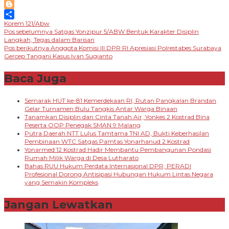
LinkedIn
Blogger
Korem 121/Abw
Share
Navigasi
Pos sebelumnya
Satgas Yonzipur 5/ABW Bentuk Karakter Disiplin
Langkah, Tegas dalam Barisan
pos
Pos berikutnya
Anggota Komisi III DPR RI Apresiasi Polrestabes Surabaya
Gercep Tangani Kasus Ivan Sugianto
Baca Juga
Semarak HUT ke-81 Kemerdekaan RI, Rutan Pangkalan Brandan
Gelar Turnamen Bulu Tangkis Antar Warga Binaan
Tanamkan Disiplin dan Cinta Tanah Air, Yonkes 2 Kostrad Bina
Peserta OOP Penegak SMAN 9 Malang
Putra Daerah NTT Lulus Tamtama TNI AD, Bukti Keberhasilan
Pembinaan WTC Satgas Pamtas Yonarhanud 2 Kostrad
Yonarmed 12 Kostrad Hadir Membantu Pembangunan Pondasi
Rumah Milik Warga di Desa Lutharato
Bahas RUU Hukum Perdata Internasional DPR, PERADI
Profesional Dorong Antisipasi Hubungan Hukum Lintas Negara
yang Semakin Kompleks
Jangan Lewatkan