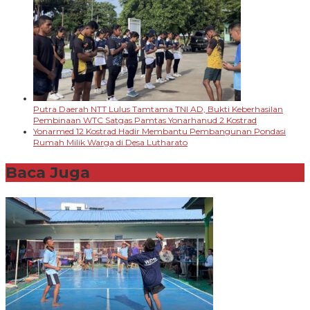
Putra Daerah NTT Lulus Tamtama TNI AD, Bukti Keberhasilan
Pembinaan WTC Satgas Pamtas Yonarhanud 2 Kostrad
Yonarmed 12 Kostrad Hadir Membantu Pembangunan Pondasi
Rumah Milik Warga di Desa Lutharato
Baca Juga