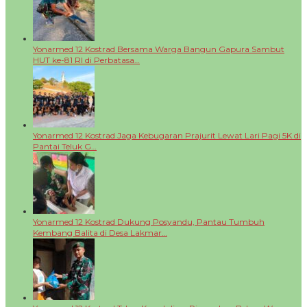
Yonarmed 12 Kostrad Bersama Warga Bangun Gapura Sambut
HUT ke-81 RI di Perbatasa…
Yonarmed 12 Kostrad Jaga Kebugaran Prajurit Lewat Lari Pagi 5K di
Pantai Teluk G…
Yonarmed 12 Kostrad Dukung Posyandu, Pantau Tumbuh
Kembang Balita di Desa Lakmar…