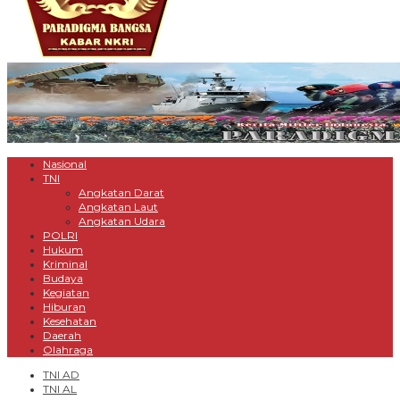
Nasional
TNI
Angkatan Darat
Angkatan Laut
Angkatan Udara
POLRI
Hukum
Kriminal
Budaya
Kegiatan
Hiburan
Kesehatan
Daerah
Olahraga
TNI AD
TNI AL