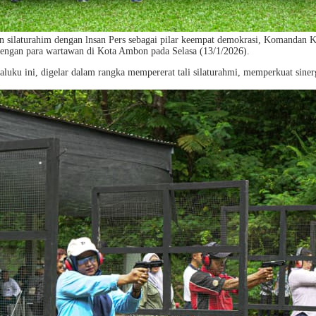
dan silaturahim dengan lnsan Pers sebagai pilar keempat demokrasi, Komand
engan para wartawan di Kota Ambon pada Selasa (13/1/2026).
u ini, digelar dalam rangka mempererat tali silaturahmi, memperkuat sinergi