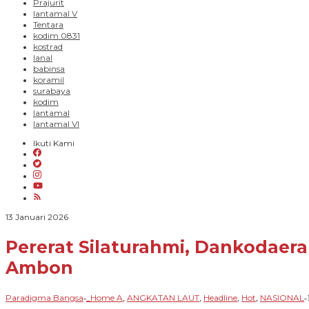
Prajurit
lantamal V
Tentara
kodim 0831
kostrad
lanal
babinsa
koramil
surabaya
kodim
lantamal
lantamal VI
Ikuti Kami
oleh
13 Januari 2026
Paradigma
Bangsa
Pererat Silaturahmi, Dankodaera
Ambon
Paradigma Bangsa
_Home A
ANGKATAN LAUT
Headline
Hot
NASIONAL
-
,
,
,
,
-