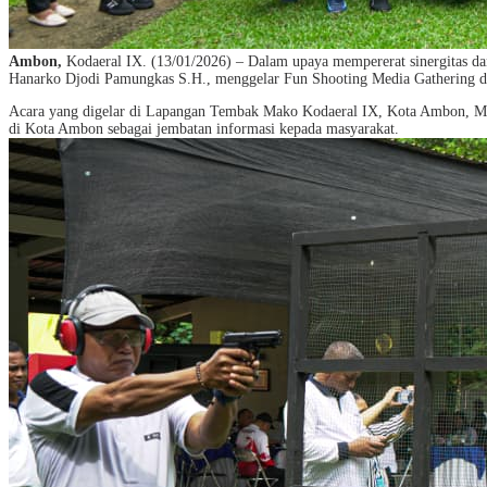
Ambon,
Kodaeral IX. (13/01/2026) – Dalam upaya mempererat sinergitas 
Hanarko Djodi Pamungkas S.H., menggelar Fun Shooting Media Gathering d
Acara yang digelar di Lapangan Tembak Mako Kodaeral IX, Kota Ambon, Maluk
di Kota Ambon sebagai jembatan informasi kepada masyarakat.