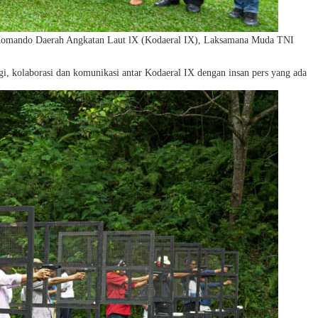
an Komando Daerah Angkatan Laut lX (Kodaeral IX), Laksamana Muda TNI
, kolaborasi dan komunikasi antar Kodaeral IX dengan insan pers yang ada