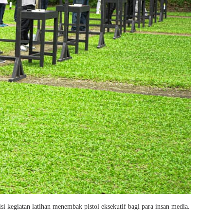
si kegiatan latihan menembak pistol eksekutif bagi para insan media.