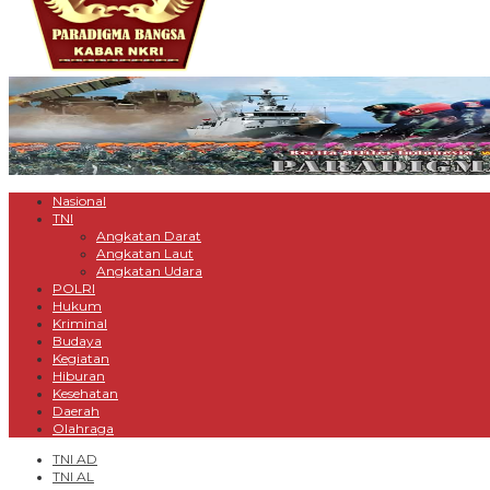
Nasional
TNI
Angkatan Darat
Angkatan Laut
Angkatan Udara
POLRI
Hukum
Kriminal
Budaya
Kegiatan
Hiburan
Kesehatan
Daerah
Olahraga
TNI AD
TNI AL