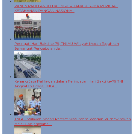
PANEN PADI LANUD HALIM PERDANAKUSUMA PERKUAT
KETAHANAN PANGAN NASIONAL
Peringati Hari Bakti ke-79, TNI AU Wilayah Medan Teguhkan
Semangat Pengabdian da…
Kenang Jasa Pahlawan dalam Peringatan Hari Bakti ke-79 TNI
Angkatan Udara, TNI A…
TNI AU Wilayah Medan Pererat Silaturahmi dengan Purnawirawan
Melalui Anjangsana …