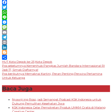
Copy
Link
Facebook
Twitter
WhatsApp
Line
Messenger
Message
Email
Telegram
Print
LinkedIn
Blogger
HUT Kota Depok ke-25
Kota Depok
Share
Navigasi
Pos sebelumnya
Kemenhub Pangkas Jumlah Bandara Internasional RI
Jadi 17, Simak Daftarnya!
pos
Pos berikutnya
Memaknai Kartini, Peran Penting Perwira Pertamina
Untuk Keluarga
Baca Juga
Nyawiji ing Roso, jadi Semangat Podcast KSK Indonesia untuk
Dukung Pemulihan Kesehatan Jiwa
KSK Indonesia Gelar Pemotretan Produk UMKM Gratis di Malang
Creative Center