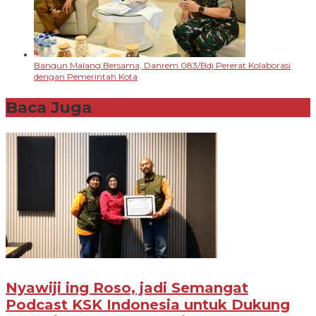
Bangun Malang Bersama, Danrem 083/Bdj Pererat Kolaborasi
dengan Pemerintah Kota
Baca Juga
Nyawiji ing Roso, jadi Semangat
Podcast KSK Indonesia untuk Dukung