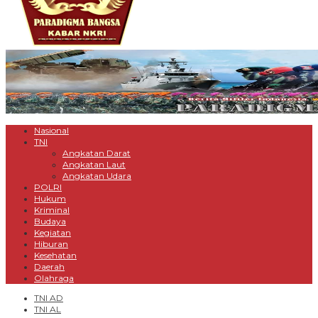
Nasional
TNI
Angkatan Darat
Angkatan Laut
Angkatan Udara
POLRI
Hukum
Kriminal
Budaya
Kegiatan
Hiburan
Kesehatan
Daerah
Olahraga
TNI AD
TNI AL