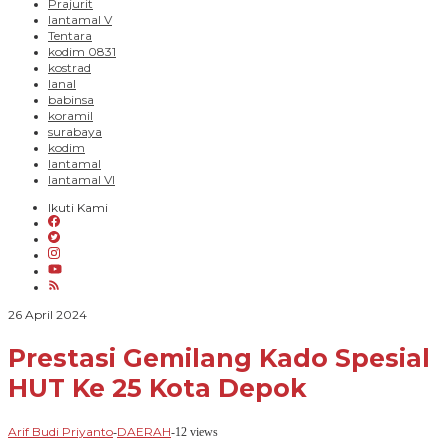
Prajurit
lantamal V
Tentara
kodim 0831
kostrad
lanal
babinsa
koramil
surabaya
kodim
lantamal
lantamal VI
Ikuti Kami
oleh
26 April 2024
Arif
Budi
Prestasi Gemilang Kado Spesial
Priyanto
HUT Ke 25 Kota Depok
Arif Budi Priyanto
DAERAH
-
-
12 views