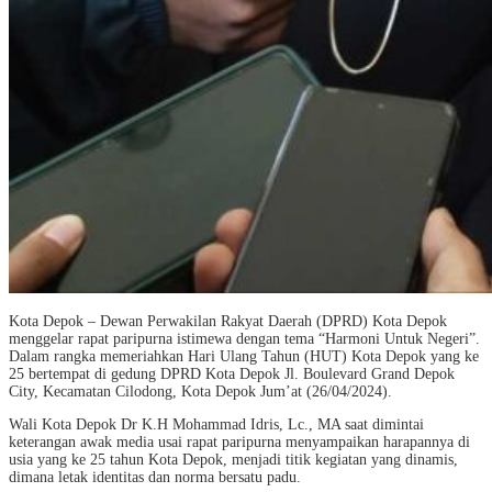
Kota Depok – Dewan Perwakilan Rakyat Daerah (DPRD) Kota Depok
menggelar rapat paripurna istimewa dengan tema “Harmoni Untuk Negeri”.
Dalam rangka memeriahkan Hari Ulang Tahun (HUT) Kota Depok yang ke
25 bertempat di gedung DPRD Kota Depok Jl. Boulevard Grand Depok
City, Kecamatan Cilodong, Kota Depok Jum’at (26/04/2024).
Wali Kota Depok Dr K.H Mohammad Idris, Lc., MA saat dimintai
keterangan awak media usai rapat paripurna menyampaikan harapannya di
usia yang ke 25 tahun Kota Depok, menjadi titik kegiatan yang dinamis,
dimana letak identitas dan norma bersatu padu.