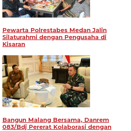
Pewarta Polrestabes Medan Jalin
Silaturahmi dengan Pengusaha di
Kisaran
Bangun Malang Bersama, Danrem
083/Bdj Pererat Kolaborasi dengan