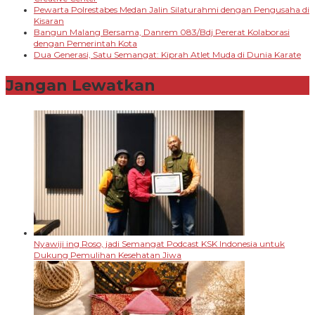
Pewarta Polrestabes Medan Jalin Silaturahmi dengan Pengusaha di
Kisaran
Bangun Malang Bersama, Danrem 083/Bdj Pererat Kolaborasi
dengan Pemerintah Kota
Dua Generasi, Satu Semangat: Kiprah Atlet Muda di Dunia Karate
Jangan Lewatkan
Nyawiji ing Roso, jadi Semangat Podcast KSK Indonesia untuk
Dukung Pemulihan Kesehatan Jiwa