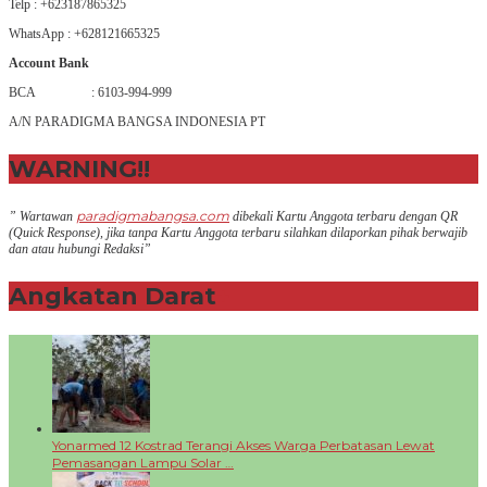
Telp : +623187865325
WhatsApp : +628121665325
Account Bank
BCA : 6103-994-999
A/N PARADIGMA BANGSA INDONESIA PT
WARNING!!
paradigmabangsa.com
” Wartawan
dibekali Kartu Anggota terbaru dengan QR
(Q
uick Response
), jika tanpa Kartu Anggota terbaru silahkan dilaporkan pihak berwajib
dan atau hubungi Redaksi”
Angkatan Darat
+
Yonarmed 12 Kostrad Terangi Akses Warga Perbatasan Lewat
Pemasangan Lampu Solar …