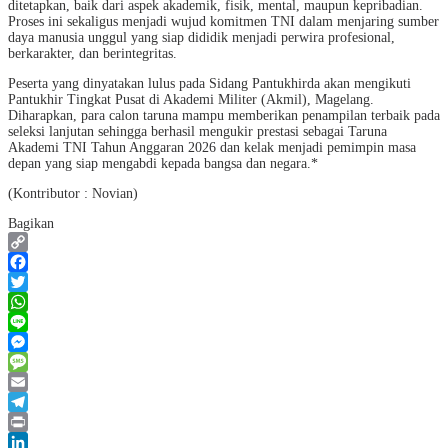
ditetapkan, baik dari aspek akademik, fisik, mental, maupun kepribadian.
Proses ini sekaligus menjadi wujud komitmen TNI dalam menjaring sumber
daya manusia unggul yang siap dididik menjadi perwira profesional,
berkarakter, dan berintegritas.
Peserta yang dinyatakan lulus pada Sidang Pantukhirda akan mengikuti
Pantukhir Tingkat Pusat di Akademi Militer (Akmil), Magelang.
Diharapkan, para calon taruna mampu memberikan penampilan terbaik pada
seleksi lanjutan sehingga berhasil mengukir prestasi sebagai Taruna
Akademi TNI Tahun Anggaran 2026 dan kelak menjadi pemimpin masa
depan yang siap mengabdi kepada bangsa dan negara.*
(Kontributor : Novian)
Bagikan
Copy
Link
Facebook
Twitter
WhatsApp
Line
Messenger
Message
Email
Telegram
Print