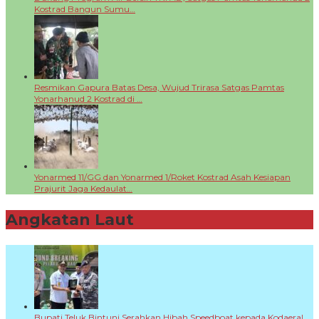
Kostrad Bangun Sumu…
Resmikan Gapura Batas Desa, Wujud Trirasa Satgas Pamtas
Yonarhanud 2 Kostrad di …
Yonarmed 11/GG dan Yonarmed 1/Roket Kostrad Asah Kesiapan
Prajurit Jaga Kedaulat…
Angkatan Laut
+
Bupati Teluk Bintuni Serahkan Hibah Speedboat kepada Kodaeral