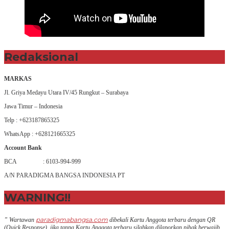
Redaksional
MARKAS
Jl. Griya Medayu Utara IV/45 Rungkut – Surabaya
Jawa Timur – Indonesia
Telp : +623187865325
WhatsApp : +628121665325
Account Bank
BCA : 6103-994-999
A/N PARADIGMA BANGSA INDONESIA PT
WARNING!!
paradigmabangsa.com
” Wartawan
dibekali Kartu Anggota terbaru dengan QR
(Q
uick Response
), jika tanpa Kartu Anggota terbaru silahkan dilaporkan pihak berwajib