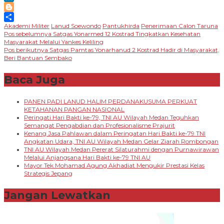
LinkedIn
Blogger
Akademi Militer
Lanud Soewondo
Pantukhirda
Penerimaan Calon Taruna
Share
Navigasi
Pos sebelumnya
Satgas Yonarmed 12 Kostrad Tingkatkan Kesehatan
Masyarakat Melalui Yankes Keliling
pos
Pos berikutnya
Satgas Pamtas Yonarhanud 2 Kostrad Hadir di Masyarakat,
Beri Bantuan Sembako
Baca Juga
PANEN PADI LANUD HALIM PERDANAKUSUMA PERKUAT
KETAHANAN PANGAN NASIONAL
Peringati Hari Bakti ke-79, TNI AU Wilayah Medan Teguhkan
Semangat Pengabdian dan Profesionalisme Prajurit
Kenang Jasa Pahlawan dalam Peringatan Hari Bakti ke-79 TNI
Angkatan Udara, TNI AU Wilayah Medan Gelar Ziarah Rombongan
TNI AU Wilayah Medan Pererat Silaturahmi dengan Purnawirawan
Melalui Anjangsana Hari Bakti ke-79 TNI AU
Mayor Tek Mohamad Agung Akhadiat Mengukir Prestasi Kelas
Strategis Jepang
Jangan Lewatkan