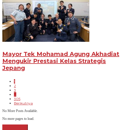
Mayor Tek Mohamad Agung Akhadiat
Mengukir Prestasi Kelas Strategis
Jepang
1
2
3
…
305
Berikutnya
No More Posts Available.
No more pages to load.
View More