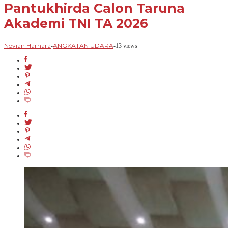
Pantukhirda Calon Taruna
Akademi TNI TA 2026
Novian Harhara
ANGKATAN UDARA
-
-
13 views