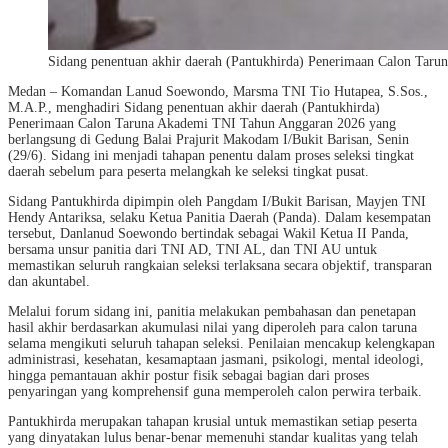
Sidang penentuan akhir daerah (Pantukhirda) Penerimaan Calon Tar
Medan – Komandan Lanud Soewondo, Marsma TNI Tio Hutapea, S.Sos.,
M.A.P., menghadiri Sidang penentuan akhir daerah (Pantukhirda)
Penerimaan Calon Taruna Akademi TNI Tahun Anggaran 2026 yang
berlangsung di Gedung Balai Prajurit Makodam I/Bukit Barisan, Senin
(29/6). Sidang ini menjadi tahapan penentu dalam proses seleksi tingkat
daerah sebelum para peserta melangkah ke seleksi tingkat pusat.
Sidang Pantukhirda dipimpin oleh Pangdam I/Bukit Barisan, Mayjen TNI
Hendy Antariksa, selaku Ketua Panitia Daerah (Panda). Dalam kesempatan
tersebut, Danlanud Soewondo bertindak sebagai Wakil Ketua II Panda,
bersama unsur panitia dari TNI AD, TNI AL, dan TNI AU untuk
memastikan seluruh rangkaian seleksi terlaksana secara objektif, transparan
dan akuntabel.
Melalui forum sidang ini, panitia melakukan pembahasan dan penetapan
hasil akhir berdasarkan akumulasi nilai yang diperoleh para calon taruna
selama mengikuti seluruh tahapan seleksi. Penilaian mencakup kelengkapan
administrasi, kesehatan, kesamaptaan jasmani, psikologi, mental ideologi,
hingga pemantauan akhir postur fisik sebagai bagian dari proses
penyaringan yang komprehensif guna memperoleh calon perwira terbaik.
Pantukhirda merupakan tahapan krusial untuk memastikan setiap peserta
yang dinyatakan lulus benar-benar memenuhi standar kualitas yang telah