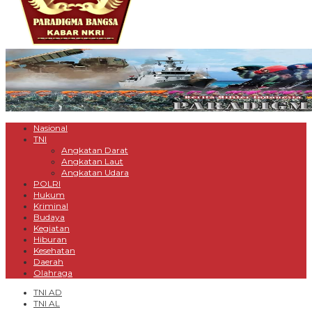
Nasional
TNI
Angkatan Darat
Angkatan Laut
Angkatan Udara
POLRI
Hukum
Kriminal
Budaya
Kegiatan
Hiburan
Kesehatan
Daerah
Olahraga
TNI AD
TNI AL