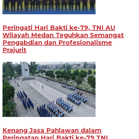
Peringati Hari Bakti ke-79, TNI AU
Wilayah Medan Teguhkan Semangat
Pengabdian dan Profesionalisme
Prajurit
Kenang Jasa Pahlawan dalam
Peringatan Hari Bakti ke-79 TNI