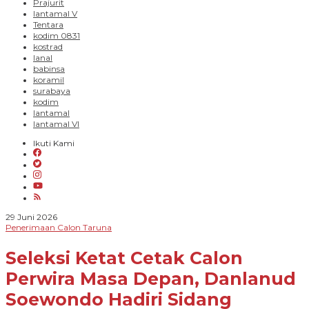
Prajurit
lantamal V
Tentara
kodim 0831
kostrad
lanal
babinsa
koramil
surabaya
kodim
lantamal
lantamal VI
Ikuti Kami
oleh
29 Juni 2026
Novian
Penerimaan Calon Taruna
Harhara
Seleksi Ketat Cetak Calon
Perwira Masa Depan, Danlanud
Soewondo Hadiri Sidang