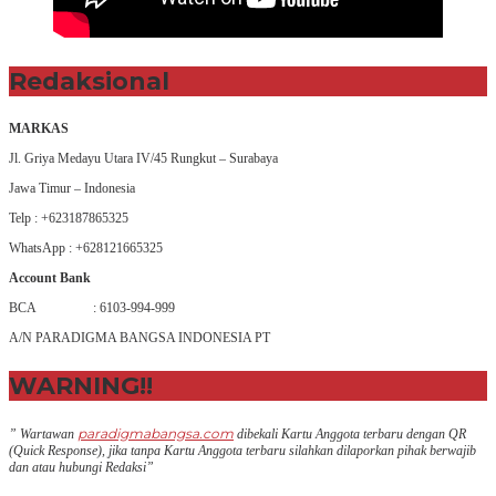
Redaksional
MARKAS
Jl. Griya Medayu Utara IV/45 Rungkut – Surabaya
Jawa Timur – Indonesia
Telp : +623187865325
WhatsApp : +628121665325
Account Bank
BCA : 6103-994-999
A/N PARADIGMA BANGSA INDONESIA PT
WARNING!!
paradigmabangsa.com
” Wartawan
dibekali Kartu Anggota terbaru dengan QR
(Q
uick Response
), jika tanpa Kartu Anggota terbaru silahkan dilaporkan pihak berwajib
dan atau hubungi Redaksi”