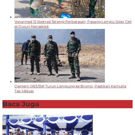
Yonarmed 12 Kostrad Terangi Perbatasan, Pasang Lampu Solar Cell
di Dusun Nanaeklot
Danrem 083/Bdj Turun Langsung ke Bromo, Pastikan Karhutla
Tak Meluas
Baca Juga