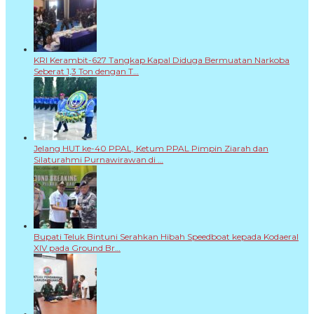
KRI Kerambit-627 Tangkap Kapal Diduga Bermuatan Narkoba
Seberat 1,3 Ton dengan T…
Jelang HUT ke-40 PPAL, Ketum PPAL Pimpin Ziarah dan
Silaturahmi Purnawirawan di …
Bupati Teluk Bintuni Serahkan Hibah Speedboat kepada Kodaeral
XIV pada Ground Br…