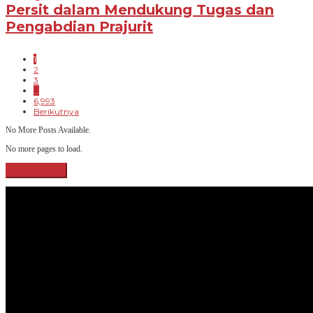
Persit dalam Mendukung Tugas dan
Pengabdian Prajurit
1
2
3
…
6,993
Berikutnya
No More Posts Available.
No more pages to load.
View More