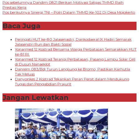
Navigasi
Pos sebelumnya
Dandim 0821 Berikan Motivasi Satgas TMMD Raih
Share
Prestasi Kerja
pos
Pos berikutnya
Sinergi TNI – Polri Dalam TMMD Ke-102 Di Desa Mojokerto
Baca Juga
Peringati HUT ke-80 Jalasenastri, Dankodaeral IX Hadiri Semarak
Jalasenstri Run dan Bakti Sosial
Yonarmed 12 Kostrad Bersama Warga Perbatasan Semarakkan HUT
ke-81 RI
Yonarmed 12 Kostrad Terangi Perbatasan, Pasang Lampu Solar Cell
di Dusun Nanaeklot
Danrem 083/Bdj Turun Langsung ke Bromo, Pastikan Karhutla
Tak Meluas
Danyonkes 2 Kostrad Tekankan Peran Persit dalam Mendukung
Tugas dan Pengabdian Prajurit
Jangan Lewatkan