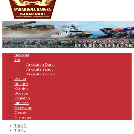
Nasional
TNI
Angkatan Darat
Angkatan Laut
Angkatan Udara
POLRI
Hukum
Kriminal
Budaya
Kegiatan
Hiburan
Kesehatan
Daerah
Olahraga
TNI AD
TNI AL