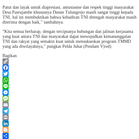
Patut dan layak untuk diapresiasi, antusiasme dan respek tinggi masyarakat
Desa Pasrujambe khususnya Dusun Tulungrejo masih sangat tinggi kepada
TNI, hal ini membuktikan bahwa kehadiran TNI ditengah masyarakat masih
diterima dengan baik,” tambahnya.
“Kita semua berharap, dengan terciptanya hubungan dan jalinan kerjasama
yang kuat antara TNI dan masyarakat dapat mewujudkan kemanunggalan
TNI dan rakyat yang semakin kuat untuk mensukseskan program TMMD
yang ada diwilayahnya,” pungkas Pelda Juhar.(Pendam V|red)
Bagikan
Copy
Link
Facebook
Twitter
WhatsApp
Line
Messenger
Message
Email
Telegram
Print
LinkedIn
Blogger