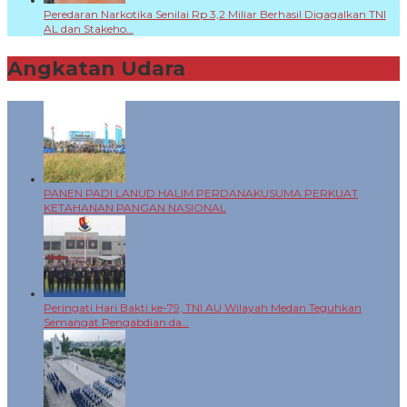
Peredaran Narkotika Senilai Rp 3,2 Miliar Berhasil Digagalkan TNI
AL dan Stakeho…
Angkatan Udara
+
PANEN PADI LANUD HALIM PERDANAKUSUMA PERKUAT
KETAHANAN PANGAN NASIONAL
Peringati Hari Bakti ke-79, TNI AU Wilayah Medan Teguhkan
Semangat Pengabdian da…