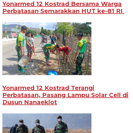
Yonarmed 12 Kostrad Bersama Warga
Perbatasan Semarakkan HUT ke-81 RI
Yonarmed 12 Kostrad Terangi
Perbatasan, Pasang Lampu Solar Cell di
Dusun Nanaeklot