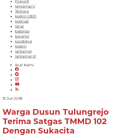
Prajurit
lantamal V
Tentara
kodim 0831
kostrad
lanal
babinsa
koramil
surabaya
kodim
lantamal
lantamal VI
Ikuti Kami
oleh
15 Juli 2018
PARADIGMA
BANGSA
Warga Dusun Tulungrejo
Terima Satgas TMMD 102
Dengan Sukacita