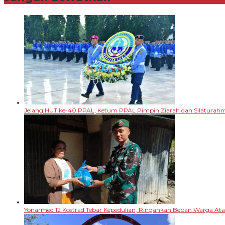
Jelang HUT ke-40 PPAL, Ketum PPAL Pimpin Ziarah dan Silaturah
Yonarmed 12 Kostrad Tebar Kepedulian, Ringankan Beban Warga A