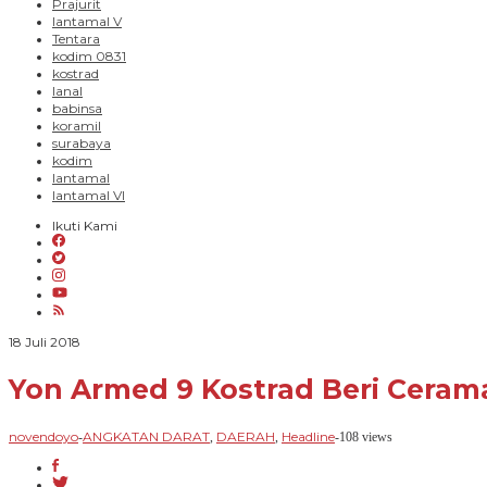
Prajurit
lantamal V
Tentara
kodim 0831
kostrad
lanal
babinsa
koramil
surabaya
kodim
lantamal
lantamal VI
Ikuti Kami
oleh
18 Juli 2018
novendoyo
Yon Armed 9 Kostrad Beri Ceram
novendoyo
ANGKATAN DARAT
DAERAH
Headline
-
,
,
-
108 views