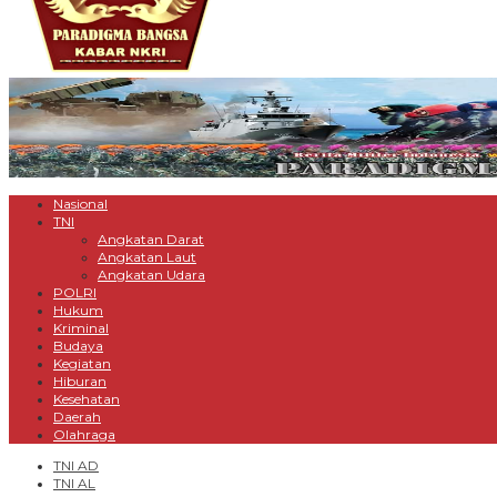
Nasional
TNI
Angkatan Darat
Angkatan Laut
Angkatan Udara
POLRI
Hukum
Kriminal
Budaya
Kegiatan
Hiburan
Kesehatan
Daerah
Olahraga
TNI AD
TNI AL