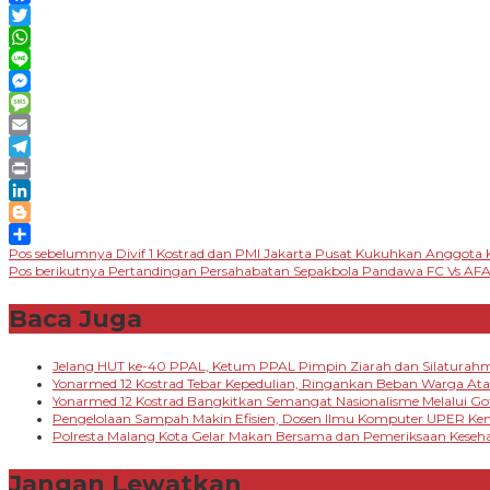
Link
Facebook
Twitter
WhatsApp
Line
Messenger
Message
Email
Telegram
Print
LinkedIn
Blogger
Navigasi
Pos sebelumnya
Divif 1 Kostrad dan PMI Jakarta Pusat Kukuhkan Anggota
Share
Pos berikutnya
Pertandingan Persahabatan Sepakbola Pandawa FC Vs AFA
pos
Baca Juga
Jelang HUT ke-40 PPAL, Ketum PPAL Pimpin Ziarah dan Silaturah
Yonarmed 12 Kostrad Tebar Kepedulian, Ringankan Beban Warga A
Yonarmed 12 Kostrad Bangkitkan Semangat Nasionalisme Melalui G
Pengelolaan Sampah Makin Efisien, Dosen Ilmu Komputer UPER K
Polresta Malang Kota Gelar Makan Bersama dan Pemeriksaan Keseha
Jangan Lewatkan