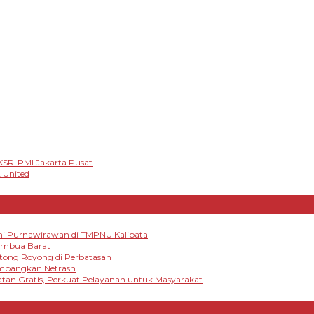
 KSR-PMI Jakarta Pusat
 United
mi Purnawirawan di TMPNU Kalibata
tambua Barat
otong Royong di Perbatasan
embangkan Netrash
tan Gratis, Perkuat Pelayanan untuk Masyarakat