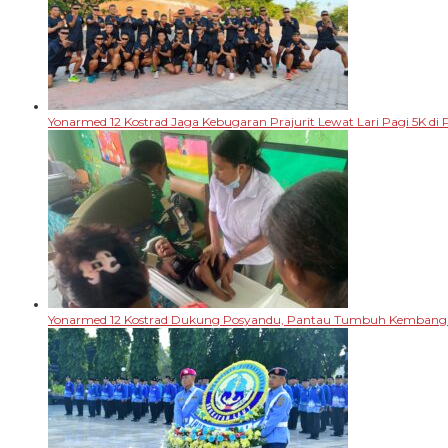
Yonarmed 12 Kostrad Jaga Kebugaran Prajurit Lewat Lari Pagi 5K di P
Yonarmed 12 Kostrad Dukung Posyandu, Pantau Tumbuh Kembang B