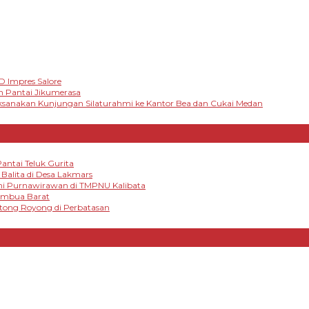
D Impres Salore
n Pantai Jikumerasa
sanakan Kunjungan Silaturahmi ke Kantor Bea dan Cukai Medan
antai Teluk Gurita
alita di Desa Lakmars
mi Purnawirawan di TMPNU Kalibata
tambua Barat
otong Royong di Perbatasan