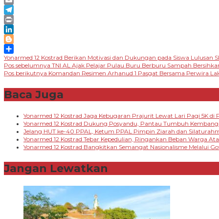
Email
Telegram
Print
LinkedIn
Blogger
Yonarmed 12 Kostrad Berikan Motivasi dan Dukungan pada Siswa Lulusan S
Share
Navigasi
Pos sebelumnya
TNI AL Ajak Pelajar Pulau Buru Berburu Sampah Bersihka
Pos berikutnya
Komandan Resimen Arhanud 1 Pasgat Bersama Perwira Lak
pos
Baca Juga
Yonarmed 12 Kostrad Jaga Kebugaran Prajurit Lewat Lari Pagi 5K di P
Yonarmed 12 Kostrad Dukung Posyandu, Pantau Tumbuh Kembang B
Jelang HUT ke-40 PPAL, Ketum PPAL Pimpin Ziarah dan Silaturah
Yonarmed 12 Kostrad Tebar Kepedulian, Ringankan Beban Warga A
Yonarmed 12 Kostrad Bangkitkan Semangat Nasionalisme Melalui G
Jangan Lewatkan