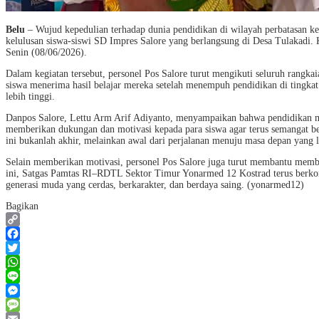
Belu
– Wujud kepedulian terhadap dunia pendidikan di wilayah perbatasan 
kelulusan siswa-siswi SD Impres Salore yang berlangsung di Desa Tulakadi. 
Senin (08/06/2026).
Dalam kegiatan tersebut, personel Pos Salore turut mengikuti seluruh rangkai
siswa menerima hasil belajar mereka setelah menempuh pendidikan di tingka
lebih tinggi.
Danpos Salore, Lettu Arm Arif Adiyanto, menyampaikan bahwa pendidikan m
memberikan dukungan dan motivasi kepada para siswa agar terus semangat be
ini bukanlah akhir, melainkan awal dari perjalanan menuju masa depan yang 
Selain memberikan motivasi, personel Pos Salore juga turut membantu membag
ini, Satgas Pamtas RI–RDTL Sektor Timur Yonarmed 12 Kostrad terus berko
generasi muda yang cerdas, berkarakter, dan berdaya saing. (yonarmed12)
Bagikan
Copy
Link
Facebook
Twitter
WhatsApp
Line
Messenger
Message