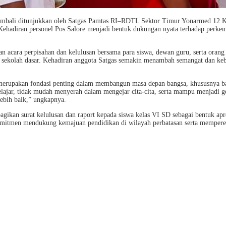
kembali ditunjukkan oleh Satgas Pamtas RI–RDTL Sektor Timur Yonarmed 12 Ko
Kehadiran personel Pos Salore menjadi bentuk dukungan nyata terhadap perkem
an acara perpisahan dan kelulusan bersama para siswa, dewan guru, serta orang
t sekolah dasar. Kehadiran anggota Satgas semakin menambah semangat dan keb
erupakan fondasi penting dalam membangun masa depan bangsa, khususnya bag
lajar, tidak mudah menyerah dalam mengejar cita-cita, serta mampu menjadi g
lebih baik,” ungkapnya.
ikan surat kelulusan dan raport kepada siswa kelas VI SD sebagai bentuk apr
mitmen mendukung kemajuan pendidikan di wilayah perbatasan serta mempere