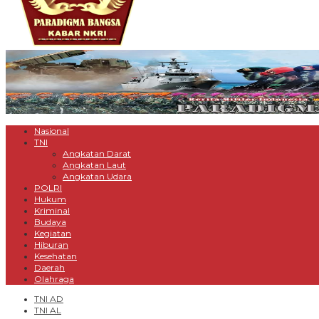
Nasional
TNI
Angkatan Darat
Angkatan Laut
Angkatan Udara
POLRI
Hukum
Kriminal
Budaya
Kegiatan
Hiburan
Kesehatan
Daerah
Olahraga
TNI AD
TNI AL