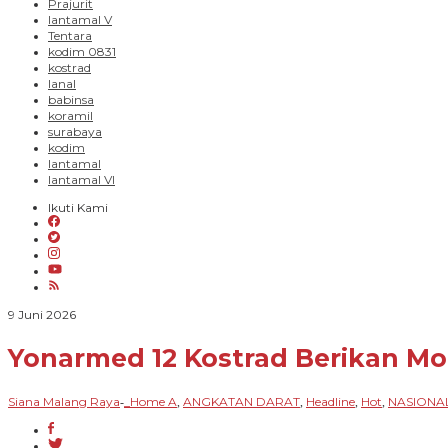
Prajurit
lantamal V
Tentara
kodim 0831
kostrad
lanal
babinsa
koramil
surabaya
kodim
lantamal
lantamal VI
Ikuti Kami
oleh
9 Juni 2026
Siana
Malang
Yonarmed 12 Kostrad Berikan Mo
Raya
Siana Malang Raya
_Home A
ANGKATAN DARAT
Headline
Hot
NASIONA
-
,
,
,
,