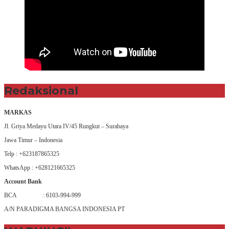
Redaksional
MARKAS
Jl. Griya Medayu Utara IV/45 Rungkut – Surabaya
Jawa Timur – Indonesia
Telp : +623187865325
WhatsApp : +628121665325
Account Bank
BCA : 6103-994-999
A/N PARADIGMA BANGSA INDONESIA PT