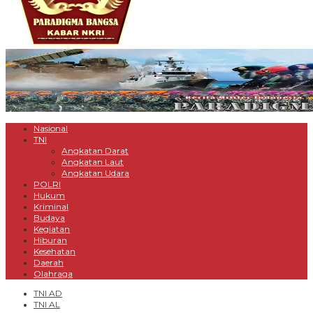
Nasional
TNI
Angkatan Darat
Angkatan Laut
Angkatan Udara
POLRI
Hukum
Kriminal
Budaya
Kegiatan
Hiburan
Kesehatan
Daerah
Olahraga
TNI AD
TNI AL