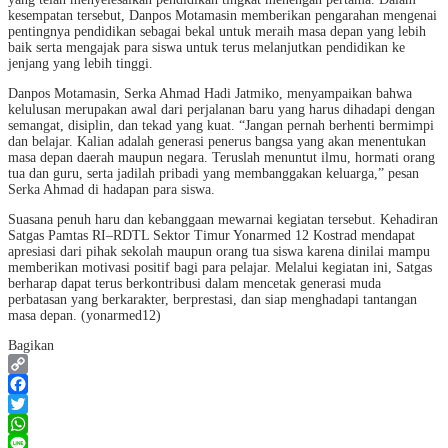
kesempatan tersebut, Danpos Motamasin memberikan pengarahan mengenai
pentingnya pendidikan sebagai bekal untuk meraih masa depan yang lebih
baik serta mengajak para siswa untuk terus melanjutkan pendidikan ke
jenjang yang lebih tinggi.
Danpos Motamasin, Serka Ahmad Hadi Jatmiko, menyampaikan bahwa
kelulusan merupakan awal dari perjalanan baru yang harus dihadapi dengan
semangat, disiplin, dan tekad yang kuat. “Jangan pernah berhenti bermimpi
dan belajar. Kalian adalah generasi penerus bangsa yang akan menentukan
masa depan daerah maupun negara. Teruslah menuntut ilmu, hormati orang
tua dan guru, serta jadilah pribadi yang membanggakan keluarga,” pesan
Serka Ahmad di hadapan para siswa.
Suasana penuh haru dan kebanggaan mewarnai kegiatan tersebut. Kehadiran
Satgas Pamtas RI–RDTL Sektor Timur Yonarmed 12 Kostrad mendapat
apresiasi dari pihak sekolah maupun orang tua siswa karena dinilai mampu
memberikan motivasi positif bagi para pelajar. Melalui kegiatan ini, Satgas
berharap dapat terus berkontribusi dalam mencetak generasi muda
perbatasan yang berkarakter, berprestasi, dan siap menghadapi tantangan
masa depan. (yonarmed12)
Bagikan
Copy
Link
Facebook
Twitter
WhatsApp