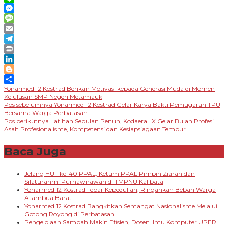
Line
Messenger
Message
Email
Telegram
Print
LinkedIn
Blogger
Yonarmed 12 Kostrad Berikan Motivasi kepada Generasi Muda di Momen
Share
Kelulusan SMP Negeri Metamauk
Navigasi
Pos sebelumnya
Yonarmed 12 Kostrad Gelar Karya Bakti Pemugaran TPU
Bersama Warga Perbatasan
pos
Pos berikutnya
Latihan Sebulan Penuh, Kodaeral lX Gelar Bulan Profesi
Asah Profesionalisme, Kompetensi dan Kesiapsiagaan Tempur
Baca Juga
Jelang HUT ke-40 PPAL, Ketum PPAL Pimpin Ziarah dan
Silaturahmi Purnawirawan di TMPNU Kalibata
Yonarmed 12 Kostrad Tebar Kepedulian, Ringankan Beban Warga
Atambua Barat
Yonarmed 12 Kostrad Bangkitkan Semangat Nasionalisme Melalui
Gotong Royong di Perbatasan
Pengelolaan Sampah Makin Efisien, Dosen Ilmu Komputer UPER