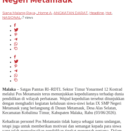
Negeri Metamauk
Siana Malang Raya
_Home A
ANGKATAN DARAT
Headline
Hot
-
,
,
,
,
NASIONAL
-
7 views
Malaka
– Satgas Pamtas RI–RDTL Sektor Timur Yonarmed 12 Kostrad
melalui Pos Motamasin terus menunjukkan kepeduliannya terhadap dunia
pendidikan di wilayah perbatasan. Wujud kepedulian tersebut ditunjukkan
dengan menghadiri kegiatan kelulusan siswa-siswi kelas IX SMP Negeri
Metamauk yang berlangsung di Dusun Metamauk, Desa Alas Selatan,
Kecamatan Kobalima Timur, Kabupaten Malaka, Rabu (03/06/2026).
Kehadiran personel Pos Motamasin tidak hanya sebagai tamu undangan,
tetapi juga untuk memberikan motivasi dan semangat kepada para siswa
yang telah menyelesaikan pendidikan tingkat menengah pertama. Dalam