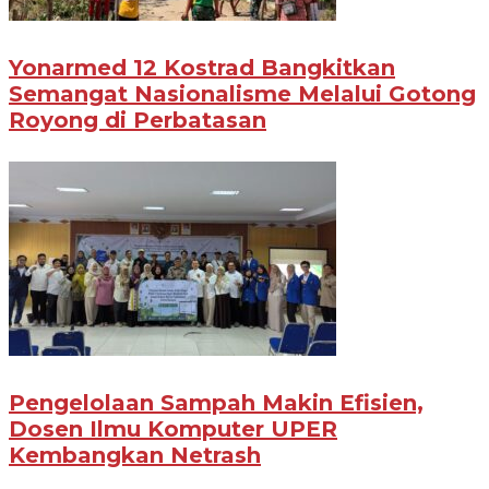
Yonarmed 12 Kostrad Bangkitkan
Semangat Nasionalisme Melalui Gotong
Royong di Perbatasan
Pengelolaan Sampah Makin Efisien,
Dosen Ilmu Komputer UPER
Kembangkan Netrash