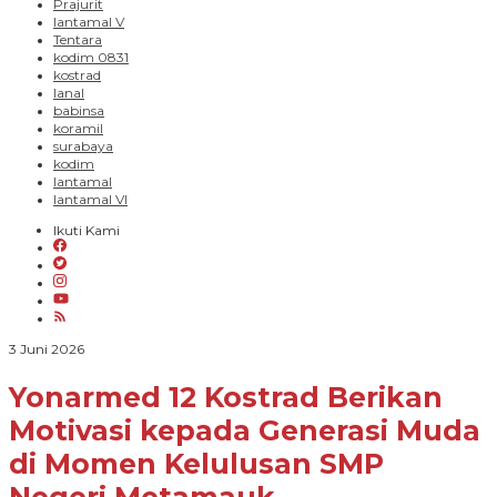
Prajurit
lantamal V
Tentara
kodim 0831
kostrad
lanal
babinsa
koramil
surabaya
kodim
lantamal
lantamal VI
Ikuti Kami
oleh
3 Juni 2026
Siana
Malang
Yonarmed 12 Kostrad Berikan
Raya
Motivasi kepada Generasi Muda
di Momen Kelulusan SMP