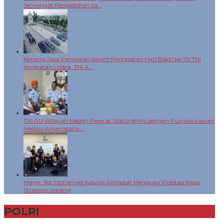
Semangat Pengabdian da…
Kenang Jasa Pahlawan dalam Peringatan Hari Bakti ke-79 TNI
Angkatan Udara, TNI A…
TNI AU Wilayah Medan Pererat Silaturahmi dengan Purnawirawan
Melalui Anjangsana …
Mayor Tek Mohamad Agung Akhadiat Mengukir Prestasi Kelas
Strategis Jepang
POLRI
+