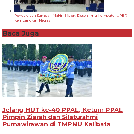
Pengelolaan Sampah Makin Efisien, Dosen Ilmu Komputer UPER
Kembangkan Netrash
Baca Juga
Jelang HUT ke-40 PPAL, Ketum PPAL
Pimpin Ziarah dan Silaturahmi
Purnawirawan di TMPNU Kalibata