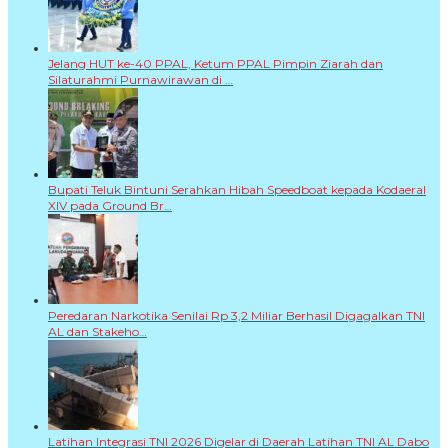
Jelang HUT ke-40 PPAL, Ketum PPAL Pimpin Ziarah dan
Silaturahmi Purnawirawan di …
Bupati Teluk Bintuni Serahkan Hibah Speedboat kepada Kodaeral
XIV pada Ground Br…
Peredaran Narkotika Senilai Rp 3,2 Miliar Berhasil Digagalkan TNI
AL dan Stakeho…
Latihan Integrasi TNI 2026 Digelar di Daerah Latihan TNI AL Dabo