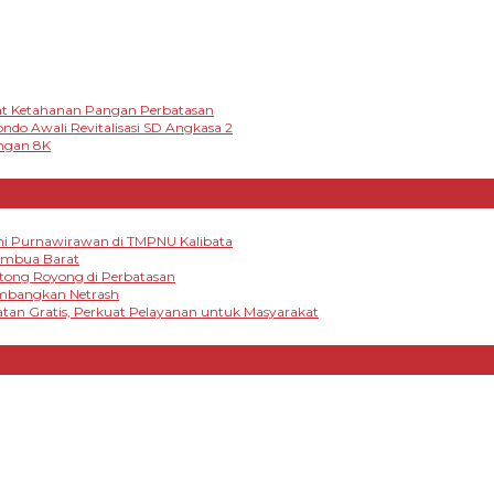
at Ketahanan Pangan Perbatasan
ndo Awali Revitalisasi SD Angkasa 2
angan 8K
mi Purnawirawan di TMPNU Kalibata
tambua Barat
otong Royong di Perbatasan
embangkan Netrash
tan Gratis, Perkuat Pelayanan untuk Masyarakat