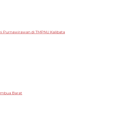
mi Purnawirawan di TMPNU Kalibata
tambua Barat