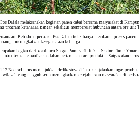
os Dafala melaksanakan kegiatan panen cabai bersama masyarakat di Kampun
g program ketahanan pangan sekaligus mempererat hubungan antara prajurit T
rsamaan. Kehadiran personel Pos Dafala tidak hanya membantu proses panen, t
g mampu meningkatkan kesejahteraan keluarga.
rupakan bagian dari komitmen Satgas Pamtas RI–RDTL Sektor Timur Yonarmed 
untuk terus memanfaatkan lahan pertanian secara produktif. Satgas akan teru
12 Kostrad terus menunjukkan dedikasinya dalam menjalankan tugas pembinaan t
n wilayah yang tangguh serta meningkatkan kesejahteraan masyarakat di per