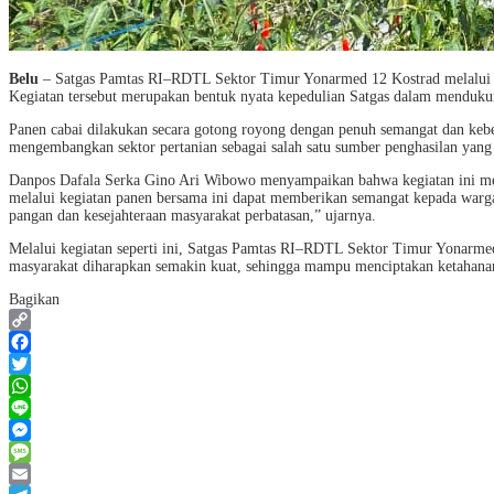
Belu
– Satgas Pamtas RI–RDTL Sektor Timur Yonarmed 12 Kostrad melalui P
Kegiatan tersebut merupakan bentuk nyata kepedulian Satgas dalam mendukun
Panen cabai dilakukan secara gotong royong dengan penuh semangat dan kebe
mengembangkan sektor pertanian sebagai salah satu sumber penghasilan yan
Danpos Dafala Serka Gino Ari Wibowo menyampaikan bahwa kegiatan ini me
melalui kegiatan panen bersama ini dapat memberikan semangat kepada warga 
pangan dan kesejahteraan masyarakat perbatasan,” ujarnya.
Melalui kegiatan seperti ini, Satgas Pamtas RI–RDTL Sektor Timur Yonarmed 
masyarakat diharapkan semakin kuat, sehingga mampu menciptakan ketahana
Bagikan
Copy
Link
Facebook
Twitter
WhatsApp
Line
Messenger
Message