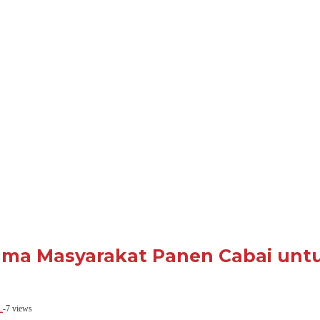
sama Masyarakat Panen Cabai un
L
-
7 views