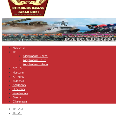
Nasional
TNI
Angkatan Darat
Angkatan Laut
Angkatan Udara
POLRI
Hukum
Kriminal
Budaya
Kegiatan
Hiburan
Kesehatan
Daerah
Olahraga
TNI AD
TNI AL