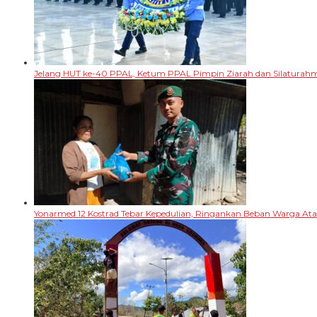
Jelang HUT ke-40 PPAL, Ketum PPAL Pimpin Ziarah dan Silaturah
Yonarmed 12 Kostrad Tebar Kepedulian, Ringankan Beban Warga A