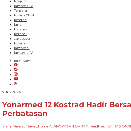
Prajurit
lantamal V
Tentara
kodim 0831
kostrad
lanal
babinsa
koramil
surabaya
kodim
lantamal
lantamal VI
Ikuti Kami
oleh
7 Juli 2026
Siana
Malang
Yonarmed 12 Kostrad Hadir Ber
Raya
Perbatasan
Siana Malang Raya
_Home A
ANGKATAN DARAT
Headline
Hot
NASIONA
-
,
,
,
,