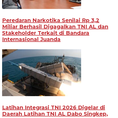
Peredaran Narkotika Senilai Rp 3,2
Miliar Berhasil Digagalkan TNI AL dan
Stakeholder Terkait di Bandara
Internasional Juanda
Latihan Integrasi TNI 2026 Digelar di
Daerah Latihan TNI AL Dabo Singkep,