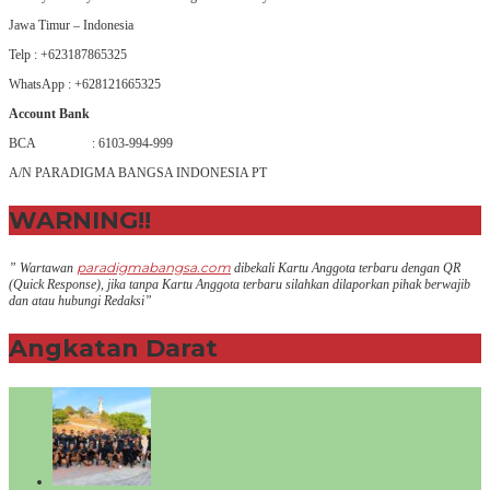
Jawa Timur – Indonesia
Telp : +623187865325
WhatsApp : +628121665325
Account Bank
BCA : 6103-994-999
A/N PARADIGMA BANGSA INDONESIA PT
WARNING!!
paradigmabangsa.com
” Wartawan
dibekali Kartu Anggota terbaru dengan QR
(Q
uick Response
), jika tanpa Kartu Anggota terbaru silahkan dilaporkan pihak berwajib
dan atau hubungi Redaksi”
Angkatan Darat
+