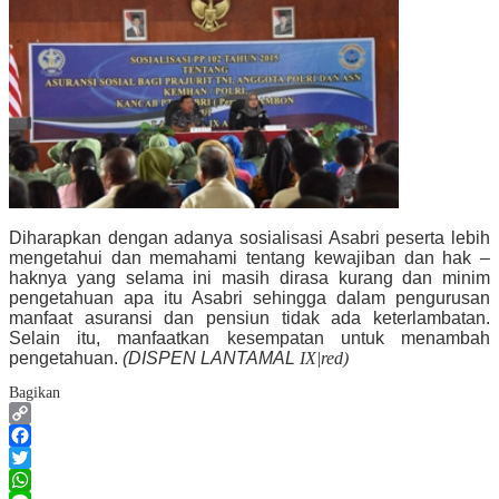
Diharapkan dengan adanya sosialisasi Asabri peserta lebih
mengetahui dan memahami tentang kewajiban dan hak –
haknya yang selama ini masih dirasa kurang dan minim
pengetahuan apa itu Asabri sehingga dalam pengurusan
manfaat asuransi dan pensiun tidak ada keterlambatan.
Selain itu, manfaatkan kesempatan untuk menambah
pengetahuan.
(DISPEN LANTAMAL
IX|red)
Bagikan
Copy
Link
Facebook
Twitter