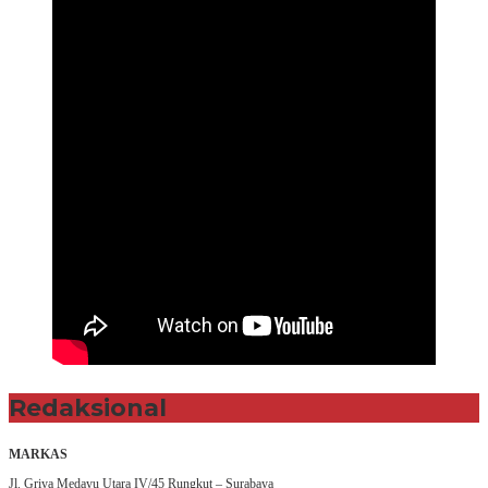
Redaksional
MARKAS
Jl. Griya Medayu Utara IV/45 Rungkut – Surabaya