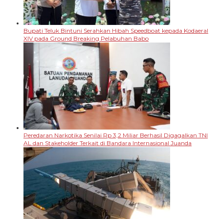
Bupati Teluk Bintuni Serahkan Hibah Speedboat kepada Kodaeral
XIV pada Ground Breaking Pelabuhan Babo
Peredaran Narkotika Senilai Rp 3,2 Miliar Berhasil Digagalkan TNI
AL dan Stakeholder Terkait di Bandara Internasional Juanda