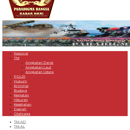
Nasional
TNI
Angkatan Darat
Angkatan Laut
Angkatan Udara
POLRI
Hukum
Kriminal
Budaya
Kegiatan
Hiburan
Kesehatan
Daerah
Olahraga
TNI AD
TNI AL