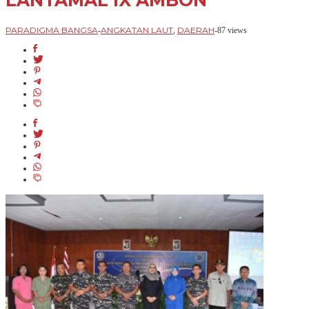
LANTAMAL IX AMBON
PARADIGMA BANGSA
ANGKATAN LAUT
DAERAH
-
,
-
87 views