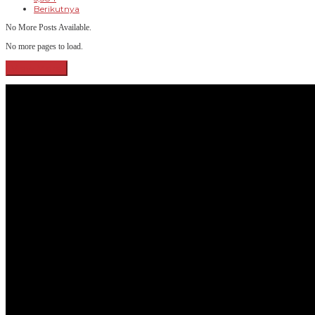
Berikutnya
No More Posts Available.
No more pages to load.
View More