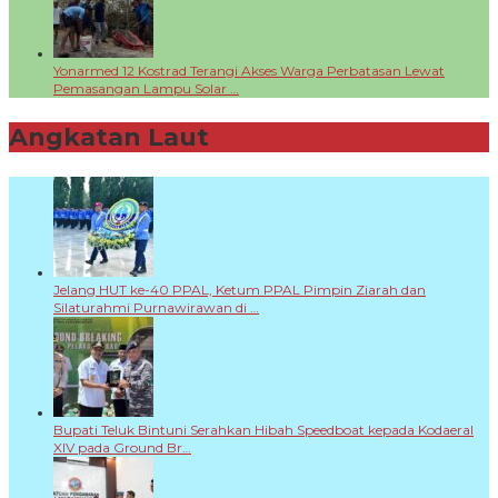
Yonarmed 12 Kostrad Terangi Akses Warga Perbatasan Lewat
Pemasangan Lampu Solar …
Angkatan Laut
+
Jelang HUT ke-40 PPAL, Ketum PPAL Pimpin Ziarah dan
Silaturahmi Purnawirawan di …
Bupati Teluk Bintuni Serahkan Hibah Speedboat kepada Kodaeral
XIV pada Ground Br…