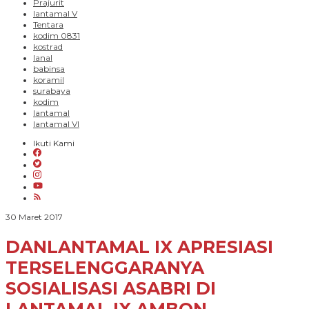
Prajurit
lantamal V
Tentara
kodim 0831
kostrad
lanal
babinsa
koramil
surabaya
kodim
lantamal
lantamal VI
Ikuti Kami
oleh
30 Maret 2017
PARADIGMA
BANGSA
DANLANTAMAL IX APRESIASI
TERSELENGGARANYA
SOSIALISASI ASABRI DI