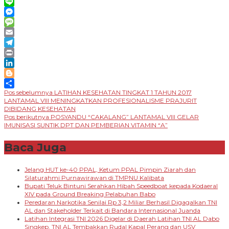
WhatsApp
Line
Messenger
Message
Email
Telegram
Print
LinkedIn
Blogger
Navigasi
Pos sebelumnya
LATIHAN KESEHATAN TINGKAT 1 TAHUN 2017
Share
LANTAMAL VIII MENINGKATKAN PROFESIONALISME PRAJURIT
pos
DIBIDANG KESEHATAN
Pos berikutnya
POSYANDU “CAKALANG” LANTAMAL VIII GELAR
IMUNISASI SUNTIK DPT DAN PEMBERIAN VITAMIN “A”
Baca Juga
Jelang HUT ke-40 PPAL, Ketum PPAL Pimpin Ziarah dan
Silaturahmi Purnawirawan di TMPNU Kalibata
Bupati Teluk Bintuni Serahkan Hibah Speedboat kepada Kodaeral
XIV pada Ground Breaking Pelabuhan Babo
Peredaran Narkotika Senilai Rp 3,2 Miliar Berhasil Digagalkan TNI
AL dan Stakeholder Terkait di Bandara Internasional Juanda
Latihan Integrasi TNI 2026 Digelar di Daerah Latihan TNI AL Dabo
Singkep, TNI AL Tembakkan Rudal Kapal Perang dan USV