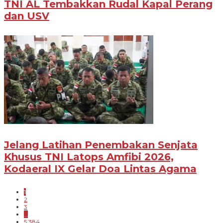
TNI AL Tembakkan Rudal Kapal Perang
dan USV
Jelang Latihan Penembakan Senjata
Khusus TNI Latops Amfibi 2026,
Kodaeral IX Gelar Doa Lintas Agama
1
2
3
…
5,384