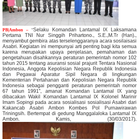
Selaku Komandan Lantamal IX Laksamana
PB|Ambon –
“
Pertama TNI Nur Singgih Prihartono., S.E.,M.Tr (Han).,
menyambut gembira atas terselenggaranya acara sosilaisasi
Asabri. Kegiatan ini mempunyai arti penting bagi kita semua
karena merupakan upaya penjelasan, pemahaman dan
pengetahuan disahkannya peraturan pemerintah nomor 102
tahun 2015 tentang asuransi sosial prajurit Tentara Nasional
Indonesia, Anggota Kepolisian Negara Republik Indonesia
dan Pegawai Aparatur Sipil Negara di lingkungan
Kementerian Pertahanan dan Kepolisian Negara Republik
Indonesia sebagai pengganti peraturan pemerintah nomor
67 tahun 1991”, amanat Komandan Lantamal IX yang
dibacakan Wakil Komandan Lantamal IX Kolonel Marinir
Imam Sopingi pada acara sosialisasi sosialisasi Asabri dari
Kakancab Asabri Ambon Kombes Pol Purnawirawan
Triningsih. Bertempat di gedung Manggalaloka Lantamal IX
Ambon. Kamis, (30/03/2017).