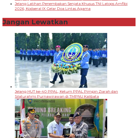
Jelang Latihan Penembakan Senjata Khusus TNI Latops Amfibi
2026, Kodaeral IX Gelar Doa Lintas Agama
Jangan Lewatkan
Jelang HUT ke-40 PPAL, Ketum PPAL Pimpin Ziarah dan
Silaturahmi Purnawirawan di TMPNU Kalibata