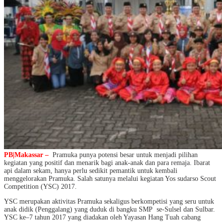
PB|Makassar –
Pramuka punya potensi besar untuk menjadi pilihan
kegiatan yang positif dan menarik bagi anak-anak dan para remaja. Ibarat
api dalam sekam, hanya perlu sedikit pemantik untuk kembali
menggelorakan Pramuka. Salah satunya melalui kegiatan Yos sudarso Scout
Competition (YSC) 2017.
YSC merupakan aktivitas Pramuka sekaligus berkompetisi yang seru untuk
anak didik (Penggalang) yang duduk di bangku SMP se-Sulsel dan Sulbar.
YSC ke–7 tahun 2017 yang diadakan oleh Yayasan Hang Tuah cabang