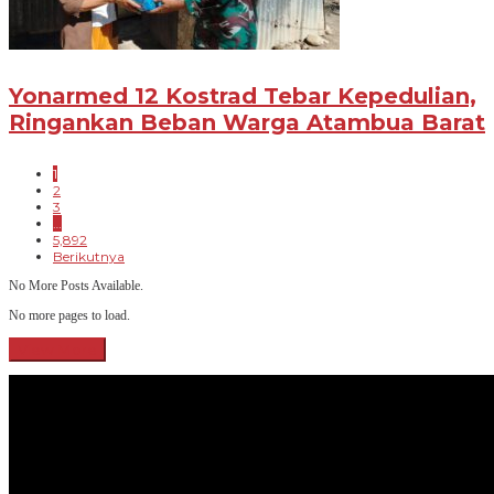
Yonarmed 12 Kostrad Tebar Kepedulian,
Ringankan Beban Warga Atambua Barat
1
2
3
…
5,892
Berikutnya
No More Posts Available.
No more pages to load.
View More