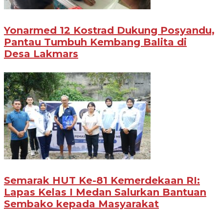
Yonarmed 12 Kostrad Dukung Posyandu,
Pantau Tumbuh Kembang Balita di
Desa Lakmars
Semarak HUT Ke-81 Kemerdekaan RI:
Lapas Kelas I Medan Salurkan Bantuan
Sembako kepada Masyarakat