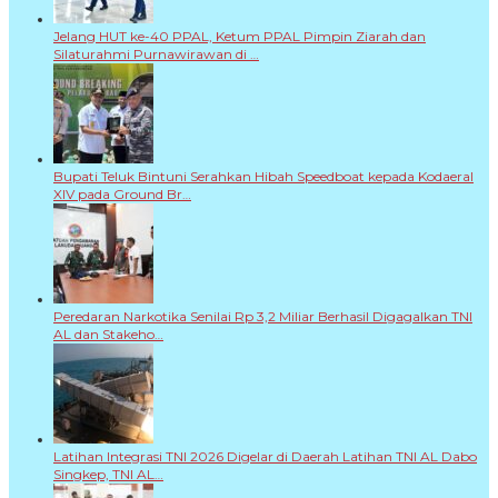
Jelang HUT ke-40 PPAL, Ketum PPAL Pimpin Ziarah dan
Silaturahmi Purnawirawan di …
Bupati Teluk Bintuni Serahkan Hibah Speedboat kepada Kodaeral
XIV pada Ground Br…
Peredaran Narkotika Senilai Rp 3,2 Miliar Berhasil Digagalkan TNI
AL dan Stakeho…
Latihan Integrasi TNI 2026 Digelar di Daerah Latihan TNI AL Dabo
Singkep, TNI AL…