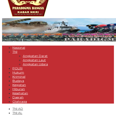
Nasional
TNI
Angkatan Darat
Angkatan Laut
Angkatan Udara
POLRI
Hukum
Kriminal
Budaya
Kegiatan
Hiburan
Kesehatan
Daerah
Olahraga
TNI AD
TNI AL