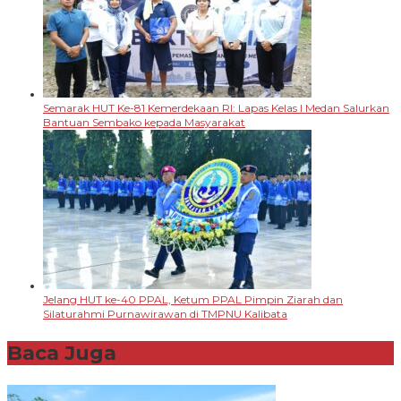
Semarak HUT Ke-81 Kemerdekaan RI: Lapas Kelas I Medan Salurkan
Bantuan Sembako kepada Masyarakat
Jelang HUT ke-40 PPAL, Ketum PPAL Pimpin Ziarah dan
Silaturahmi Purnawirawan di TMPNU Kalibata
Baca Juga