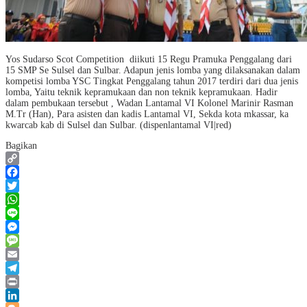
Yos Sudarso Scot Competition diikuti 15 Regu Pramuka Penggalang dari
15 SMP Se Sulsel dan Sulbar. Adapun jenis lomba yang dilaksanakan dalam
kompetisi lomba YSC Tingkat Penggalang tahun 2017 terdiri dari dua jenis
lomba, Yaitu teknik kepramukaan dan non teknik kepramukaan. Hadir
dalam pembukaan tersebut , Wadan Lantamal VI Kolonel Marinir Rasman
M.Tr (Han), Para asisten dan kadis Lantamal VI, Sekda kota mkassar, ka
kwarcab kab di Sulsel dan Sulbar. (dispenlantamal VI|red)
Bagikan
Copy
Link
Facebook
Twitter
WhatsApp
Line
Messenger
Message
Email
Telegram
Print