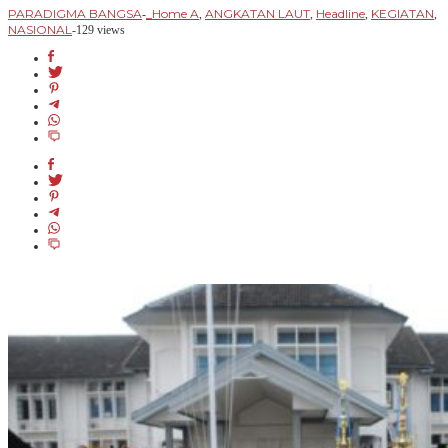
PARADIGMA BANGSA
_Home A
ANGKATAN LAUT
Headline
KEGIATAN
-
,
,
,
,
NASIONAL
-
129 views