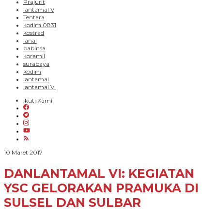
Prajurit
lantamal V
Tentara
kodim 0831
kostrad
lanal
babinsa
koramil
surabaya
kodim
lantamal
lantamal VI
Ikuti Kami
oleh
10 Maret 2017
PARADIGMA
BANGSA
DANLANTAMAL VI: KEGIATAN
YSC GELORAKAN PRAMUKA DI
SULSEL DAN SULBAR