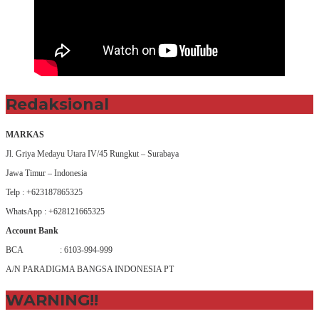
Redaksional
MARKAS
Jl. Griya Medayu Utara IV/45 Rungkut – Surabaya
Jawa Timur – Indonesia
Telp : +623187865325
WhatsApp : +628121665325
Account Bank
BCA : 6103-994-999
A/N PARADIGMA BANGSA INDONESIA PT
WARNING!!