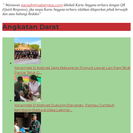
paradigmabangsa.com
” Wartawan
dibekali Kartu Anggota terbaru dengan QR
(Q
uick Response
), jika tanpa Kartu Anggota terbaru silahkan dilaporkan pihak berwajib
dan atau hubungi Redaksi”
Angkatan Darat
+
Yonarmed 12 Kostrad Jaga Kebugaran Prajurit Lewat Lari Pagi 5K di
Pantai Teluk G…
Yonarmed 12 Kostrad Dukung Posyandu, Pantau Tumbuh
Kembang Balita di Desa Lakmar…