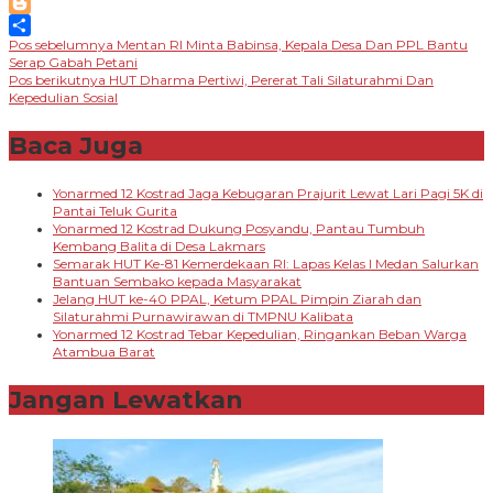
LinkedIn
Blogger
Navigasi
Pos sebelumnya
Mentan RI Minta Babinsa, Kepala Desa Dan PPL Bantu
Share
Serap Gabah Petani
pos
Pos berikutnya
HUT Dharma Pertiwi, Pererat Tali Silaturahmi Dan
Kepedulian Sosial
Baca Juga
Yonarmed 12 Kostrad Jaga Kebugaran Prajurit Lewat Lari Pagi 5K di
Pantai Teluk Gurita
Yonarmed 12 Kostrad Dukung Posyandu, Pantau Tumbuh
Kembang Balita di Desa Lakmars
Semarak HUT Ke-81 Kemerdekaan RI: Lapas Kelas I Medan Salurkan
Bantuan Sembako kepada Masyarakat
Jelang HUT ke-40 PPAL, Ketum PPAL Pimpin Ziarah dan
Silaturahmi Purnawirawan di TMPNU Kalibata
Yonarmed 12 Kostrad Tebar Kepedulian, Ringankan Beban Warga
Atambua Barat
Jangan Lewatkan