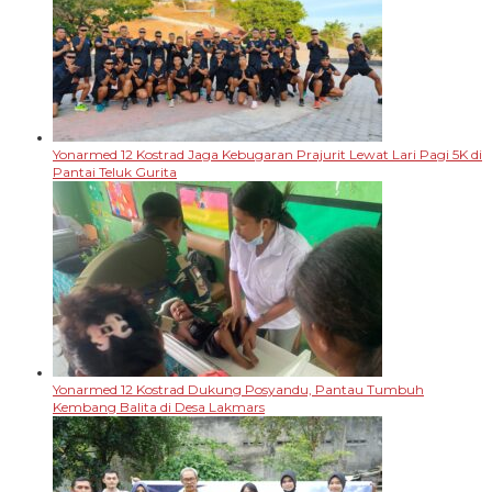
Yonarmed 12 Kostrad Jaga Kebugaran Prajurit Lewat Lari Pagi 5K di
Pantai Teluk Gurita
Yonarmed 12 Kostrad Dukung Posyandu, Pantau Tumbuh
Kembang Balita di Desa Lakmars