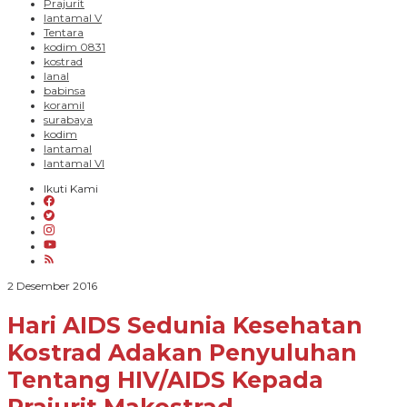
Prajurit
lantamal V
Tentara
kodim 0831
kostrad
lanal
babinsa
koramil
surabaya
kodim
lantamal
lantamal VI
Ikuti Kami
oleh
2 Desember 2016
PARADIGMA
BANGSA
Hari AIDS Sedunia Kesehatan
Kostrad Adakan Penyuluhan
Tentang HIV/AIDS Kepada