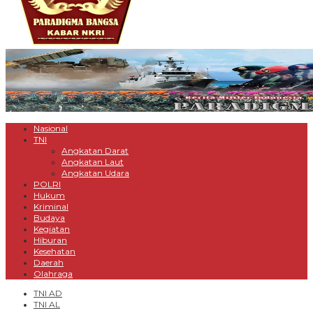
Nasional
TNI
Angkatan Darat
Angkatan Laut
Angkatan Udara
POLRI
Hukum
Kriminal
Budaya
Kegiatan
Hiburan
Kesehatan
Daerah
Olahraga
TNI AD
TNI AL