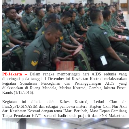
PB|Jakarta –
Dalam rangka memperingati
h
ari AIDS
s
edunia yang
diperingati pada tanggal 1 Desember ini
Kesehatan Kostrad
melaksanakan
kegiatan Sosialisasi
P
encegahan dan
P
enanggulangan AIDS yang
dilaksanakan
di Ruang Mandala, Markas Kostrad, Gambir, Jakarta Pusat.
Kamis (1/12/2016).
Kegiatan ini
dibuka oleh Kakes Kostrad, Letkol Ckm dr.
Fias,SpPD,SINASIM dan sebagai pembawa materi
Kapten Ckm Nur Akli
dari Kesehatan Kostrad dengan tema “Mari Berubah, Masa Depan Gemilang
Tanpa Penularan HIV”
serta di hadiri oleh prajurit dan PNS Makostrad.