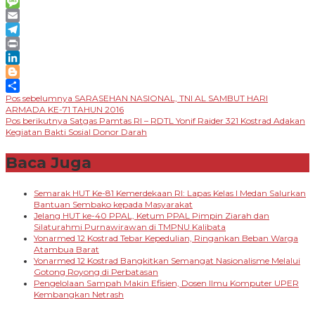
Messenger
Message
Email
Telegram
Print
LinkedIn
Blogger
Navigasi
Pos sebelumnya
SARASEHAN NASIONAL, TNI AL SAMBUT HARI
Share
ARMADA KE-71 TAHUN 2016
pos
Pos berikutnya
Satgas Pamtas RI – RDTL Yonif Raider 321 Kostrad Adakan
Kegiatan Bakti Sosial Donor Darah
Baca Juga
Semarak HUT Ke-81 Kemerdekaan RI: Lapas Kelas I Medan Salurkan
Bantuan Sembako kepada Masyarakat
Jelang HUT ke-40 PPAL, Ketum PPAL Pimpin Ziarah dan
Silaturahmi Purnawirawan di TMPNU Kalibata
Yonarmed 12 Kostrad Tebar Kepedulian, Ringankan Beban Warga
Atambua Barat
Yonarmed 12 Kostrad Bangkitkan Semangat Nasionalisme Melalui
Gotong Royong di Perbatasan
Pengelolaan Sampah Makin Efisien, Dosen Ilmu Komputer UPER
Kembangkan Netrash