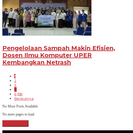
Pengelolaan Sampah Makin Efisien,
Dosen Ilmu Komputer UPER
Kembangkan Netrash
1
2
3
…
6,158
Berikutnya
No More Posts Available.
No more pages to load.
View More