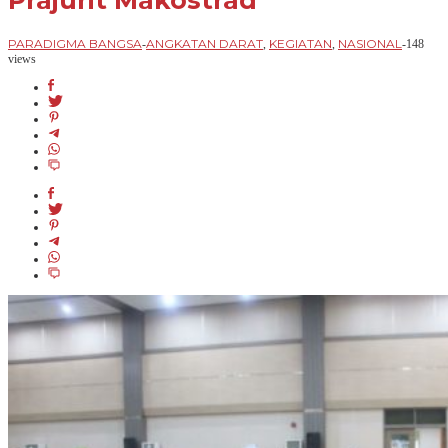
Prajurit Makostrad
PARADIGMA BANGSA
ANGKATAN DARAT
KEGIATAN
NASIONAL
-
,
,
-
148
views