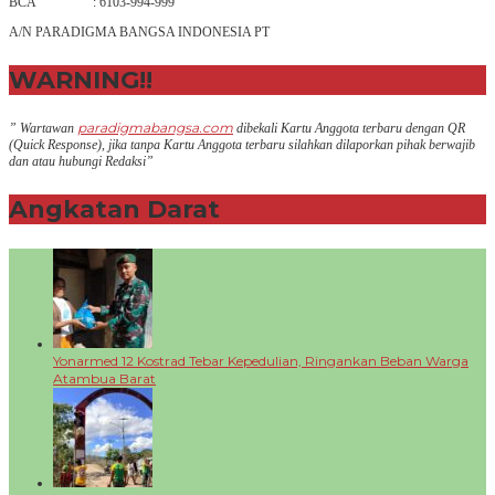
BCA : 6103-994-999
A/N PARADIGMA BANGSA INDONESIA PT
WARNING!!
paradigmabangsa.com
” Wartawan
dibekali Kartu Anggota terbaru dengan QR
(Q
uick Response
), jika tanpa Kartu Anggota terbaru silahkan dilaporkan pihak berwajib
dan atau hubungi Redaksi”
Angkatan Darat
+
Yonarmed 12 Kostrad Tebar Kepedulian, Ringankan Beban Warga
Atambua Barat