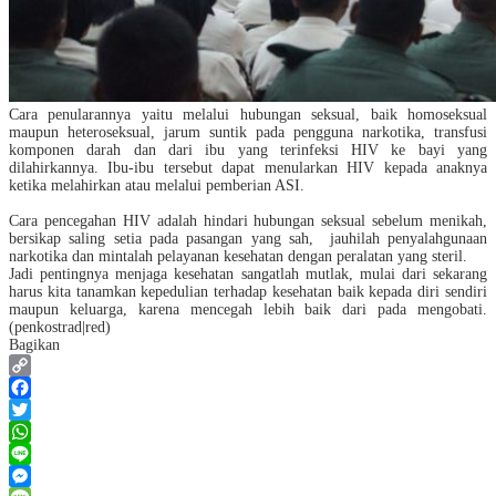
Cara penularannya yaitu melalui hubungan seksual, baik homoseksual
maupun heteroseksual, jarum suntik pada pengguna narkotika, transfusi
komponen darah dan dari ibu yang terinfeksi HIV ke bayi yang
dilahirkannya. Ibu-ibu tersebut dapat menularkan HIV kepada anaknya
ketika melahirkan atau melalui pemberian ASI.
Cara pencegahan HIV adalah hindari hubungan seksual sebelum menikah,
bersikap saling setia pada pasangan yang sah,
jauhilah penyalahgunaan
narkotika dan mintalah pelayanan kesehatan dengan peralatan yang steril.
Jadi pentingnya menjaga kesehatan sangatlah mutlak, mulai dari sekarang
harus kita tanamkan kepedulian terhadap kesehatan baik kepada diri sendiri
maupun keluarga, karena mencegah lebih baik dari pada mengobati.
(penkostrad|red)
Bagikan
Copy
Link
Facebook
Twitter
WhatsApp
Line