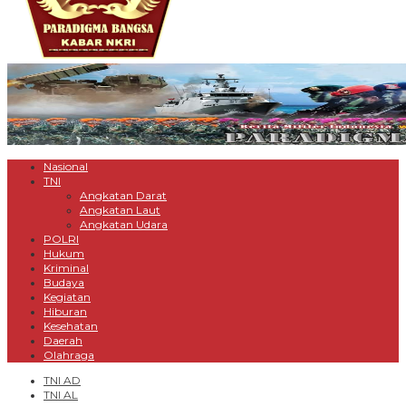
Nasional
TNI
Angkatan Darat
Angkatan Laut
Angkatan Udara
POLRI
Hukum
Kriminal
Budaya
Kegiatan
Hiburan
Kesehatan
Daerah
Olahraga
TNI AD
TNI AL