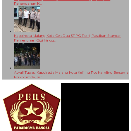
Penanganan K…
Kapolresta Malang Kota Cek Dua SPPG Polri, Pastikan Standar
Pemenuhan Gizi hingg…
Awali Tugas, Kapolresta Malang Kota Keliling Pos Kamling Bersama
Forkopimda, Ser…