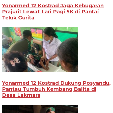
Yonarmed 12 Kostrad Jaga Kebugaran
Prajurit Lewat Lari Pagi 5K di Pantai
Teluk Gurita
Yonarmed 12 Kostrad Dukung Posyandu,
Pantau Tumbuh Kembang Balita di
Desa Lakmars