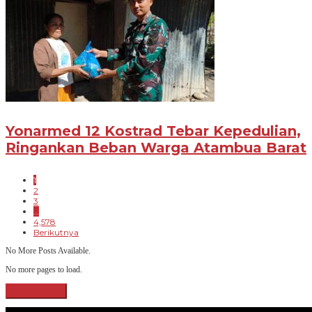
Yonarmed 12 Kostrad Tebar Kepedulian,
Ringankan Beban Warga Atambua Barat
1
2
3
…
4,578
Berikutnya
No More Posts Available.
No more pages to load.
View More