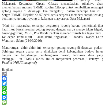
Mekarsari, Kecamatan Cipari, Cilacap menandaskan, pihaknya akan
memenfaatkan momen TMMD Kodim Cilacap untuk kembalikan semangat
gotong royong di desanyqa. Dia mengakui, dalam beberapa hari ini
Satgas TMMD Reguler Ke-97 perlu terus bergerak memberi contoh tentang
pentingnya gotong royong di kalangan masyarakat Desa Mekarsari
“Hari ini masyarakat semangat bergotong royong karena pemerintah ikut
hadir,Ikut bersama-sama gotong royong dengan warga mengerjakan irigasi,
Gorong-gorong, MCK, Pos Ronda bahkan merehab rumah tak layak huni.
Ke depan kondisi tiu akan kami tingkatkan,’’ tandas Kades Entin
Wantinah, Sabtu (24/09/2016)
Menurutnya, akhir-akhir ini semangat gotong royong di desanya pudar.
Sehingga segala upaya perlu dilakukan demi kebangkitan budaya luhur
bangsa dan berjalannya pembangunan daerah, termasuk desa yang
tertinggal. ui TMMD Ke-97 ini di masyarakat pedesaan,” katanya.
(
Pendim 0703/Cilacap/red)
Bagikan
Copy
Link
Facebook
Twitter
WhatsApp
Line
Messenger