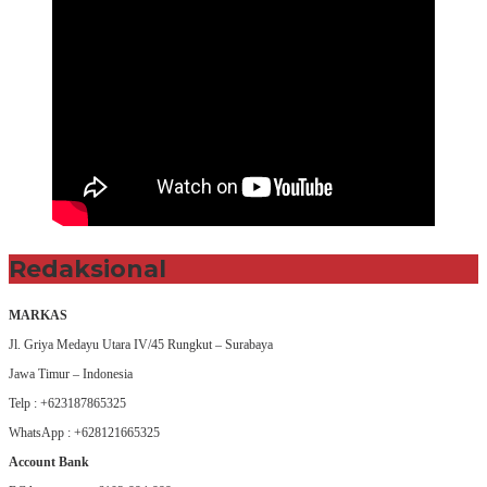
Redaksional
MARKAS
Jl. Griya Medayu Utara IV/45 Rungkut – Surabaya
Jawa Timur – Indonesia
Telp : +623187865325
WhatsApp : +628121665325
Account Bank