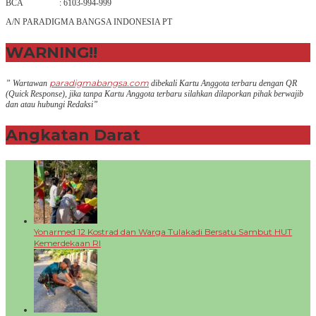
BCA : 6103-994-999
A/N PARADIGMA BANGSA INDONESIA PT
WARNING!!
paradigmabangsa.com
” Wartawan
dibekali Kartu Anggota terbaru dengan QR
(Q
uick Response
), jika tanpa Kartu Anggota terbaru silahkan dilaporkan pihak berwajib
dan atau hubungi Redaksi”
Angkatan Darat
+
Yonarmed 12 Kostrad dan Warga Tulakadi Bersatu Sambut HUT
Kemerdekaan RI