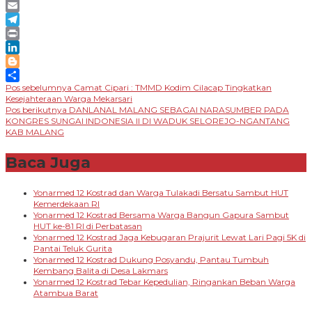
Message
Email
Telegram
Print
LinkedIn
Blogger
Navigasi
Pos sebelumnya
Camat Cipari : TMMD Kodim Cilacap Tingkatkan
Share
Kesejahteraan Warga Mekarsari
pos
Pos berikutnya
DANLANAL MALANG SEBAGAI NARASUMBER PADA
KONGRES SUNGAI INDONESIA II DI WADUK SELOREJO-NGANTANG
KAB MALANG
Baca Juga
Yonarmed 12 Kostrad dan Warga Tulakadi Bersatu Sambut HUT
Kemerdekaan RI
Yonarmed 12 Kostrad Bersama Warga Bangun Gapura Sambut
HUT ke-81 RI di Perbatasan
Yonarmed 12 Kostrad Jaga Kebugaran Prajurit Lewat Lari Pagi 5K di
Pantai Teluk Gurita
Yonarmed 12 Kostrad Dukung Posyandu, Pantau Tumbuh
Kembang Balita di Desa Lakmars
Yonarmed 12 Kostrad Tebar Kepedulian, Ringankan Beban Warga
Atambua Barat