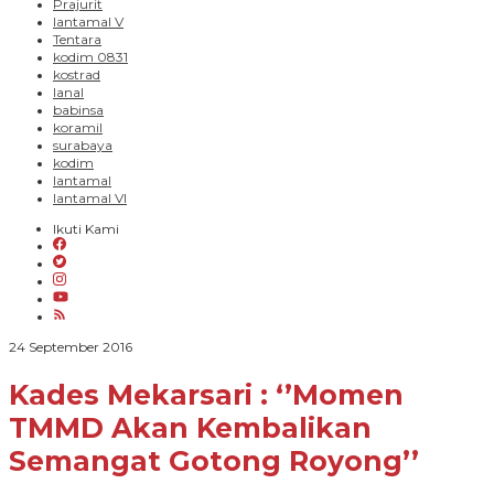
Prajurit
lantamal V
Tentara
kodim 0831
kostrad
lanal
babinsa
koramil
surabaya
kodim
lantamal
lantamal VI
Ikuti Kami
oleh
24 September 2016
PARADIGMA
BANGSA
Kades Mekarsari : ‘’Momen
TMMD Akan Kembalikan
Semangat Gotong Royong’’