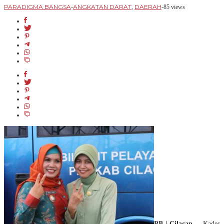
PARADIGMA BANGSA
ANGKATAN DARAT
DAERAH
-
,
-
85 views
PB | Cilacap
– Kades