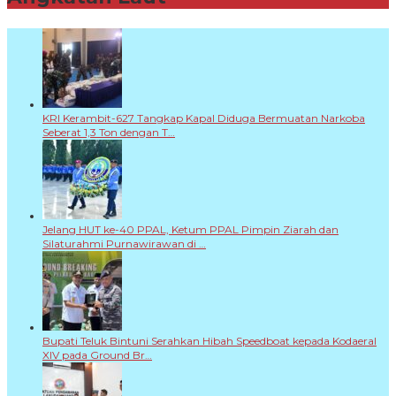
KRI Kerambit-627 Tangkap Kapal Diduga Bermuatan Narkoba
Seberat 1,3 Ton dengan T…
Jelang HUT ke-40 PPAL, Ketum PPAL Pimpin Ziarah dan
Silaturahmi Purnawirawan di …
Bupati Teluk Bintuni Serahkan Hibah Speedboat kepada Kodaeral
XIV pada Ground Br…