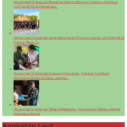
Yonarmed 12 Kostrad Bersama Warga Bangun Gapura Sambut
HUT ke-81 RI di Perbatasa…
Yonarmed 12 Kostrad Jaga Kebugaran Prajurit Lewat Lari Pagi 5K di
Pantai Teluk G…
Yonarmed 12 Kostrad Dukung Posyandu, Pantau Tumbuh
Kembang Balita di Desa Lakmar…
Yonarmed 12 Kostrad Tebar Kepedulian, Ringankan Beban Warga
Atambua Barat
Angkatan Laut
+