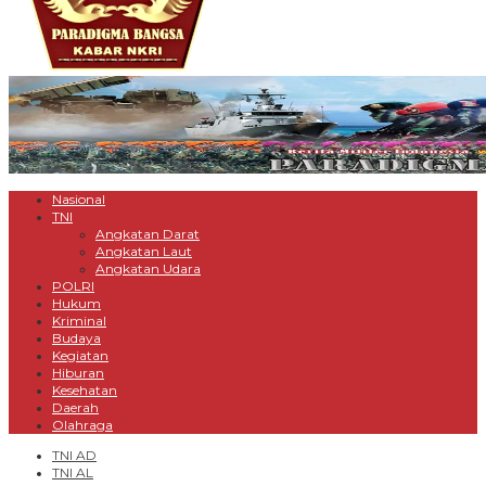
Nasional
TNI
Angkatan Darat
Angkatan Laut
Angkatan Udara
POLRI
Hukum
Kriminal
Budaya
Kegiatan
Hiburan
Kesehatan
Daerah
Olahraga
TNI AD
TNI AL