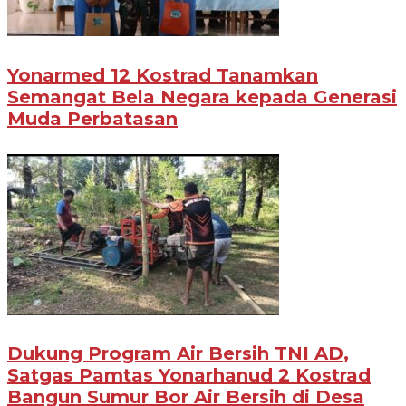
Yonarmed 12 Kostrad Tanamkan
Semangat Bela Negara kepada Generasi
Muda Perbatasan
Dukung Program Air Bersih TNI AD,
Satgas Pamtas Yonarhanud 2 Kostrad
Bangun Sumur Bor Air Bersih di Desa