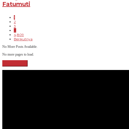
Fatumuti
1
2
3
…
4,809
Berikutnya
No More Posts Available.
No more pages to load.
View More