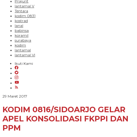
Prajurit
lantamal V
Tentara
kodim 0831
kostrad
lanal
babinsa
koramil
surabaya
kodim
lantamal
lantamal VI
Ikuti Kami
oleh
29 Maret 2017
PARADIGMA
BANGSA
KODIM 0816/SIDOARJO GELAR
APEL KONSOLIDASI FKPPI DAN
PPM