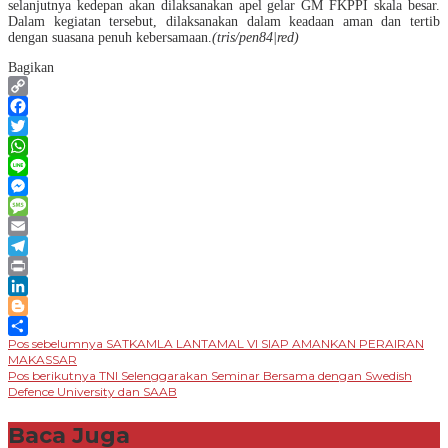
selanjutnya kedepan akan dilaksanakan apel gelar GM FKPPI skala besar.
Dalam kegiatan tersebut, dilaksanakan dalam keadaan aman dan tertib
dengan suasana penuh kebersamaan.
(tris/pen84|red)
Bagikan
Copy
Link
Facebook
Twitter
WhatsApp
Line
Messenger
Message
Email
Telegram
Print
LinkedIn
Blogger
Navigasi
Pos sebelumnya
SATKAMLA LANTAMAL VI SIAP AMANKAN PERAIRAN
Share
MAKASSAR
pos
Pos berikutnya
TNI Selenggarakan Seminar Bersama dengan Swedish
Defence University dan SAAB
Baca Juga