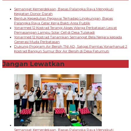
Semangat Kemerdekaan, Bapas Palangka Raya Mengikuti
Kegiatan Donor Darah
Bentuk Kepedulian Pegawai Terhadap Lingkungan, Bapas
Palangka Raya Gelar Kerja Bakti Area Publik
Yonarmed 12 Kostrad Terangi Akses Warga Perbatasan Lewat
Pemasangan Lampu Solar Cell di Desa Tulakadi
Yonarmed 12 Kostrad Tanamkan Semangat Bela Negara kepada
Generasi Muda Perbatasan
Dukung Program Air Bersih TNI AD, Satgas Pamtas Yonarhanud 2
Kostrad Bangun Sumur Bor Air Bersih di Desa Fatumuti
Jangan Lewatkan
Semangat Kemerdekaan, Bapas Palangka Raya Mengikuti