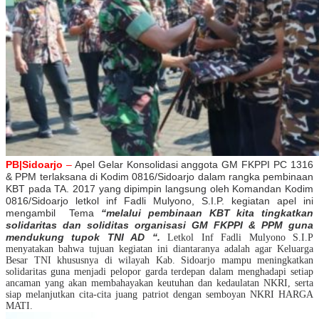
PB|Sidoarjo
–
Apel Gelar Konsolidasi anggota GM FKPPI PC 1316
& PPM terlaksana di Kodim 0816/Sidoarjo dalam rangka pembinaan
KBT pada TA. 2017 yang dipimpin langsung oleh Komandan Kodim
0816/Sidoarjo letkol inf Fadli Mulyono, S.I.P. kegiatan apel ini
mengambil Tema
“melalui pembinaan KBT kita tingkatkan
solidaritas dan soliditas organisasi GM FKPPI & PPM guna
mendukung tupok TNI AD “.
Letkol Inf Fadli Mulyono S.I.P
menyatakan bahwa tujuan kegiatan ini diantaranya adalah agar Keluarga
Besar TNI khususnya di wilayah Kab. Sidoarjo mampu meningkatkan
solidaritas guna menjadi pelopor garda terdepan dalam menghadapi setiap
ancaman yang akan membahayakan keutuhan dan kedaulatan NKRI, serta
siap melanjutkan cita-cita juang patriot dengan semboyan NKRI HARGA
MATI.