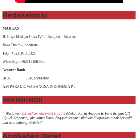
Redaksional
MARKAS
Jl. Griya Medayu Utara IV/45 Rungkut – Surabaya
Jawa Timur – Indonesia
Telp : +623187865325
WhatsApp : +628121665325
Account Bank
BCA : 6103-994-999
A/N PARADIGMA BANGSA INDONESIA PT
WARNING!!
paradigmabangsa.com
” Wartawan
dibekali Kartu Anggota terbaru dengan QR
(Q
uick Response
), jika tanpa Kartu Anggota terbaru silahkan dilaporkan pihak berwajib
dan atau hubungi Redaksi”
Angkatan Darat
+