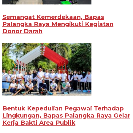
Semangat Kemerdekaan, Bapas
Palangka Raya Mengikuti Kegiatan
Donor Darah
Bentuk Kepedulian Pegawai Terhadap
Lingkungan, Bapas Palangka Raya Gelar
Kerja Bakti Area Publik