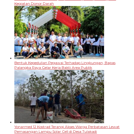
Kegiatan Donor Darah
Bentuk Kepedulian Pegawai Terhadap Lingkungan, Bapas
Palangka Raya Gelar Kerja Bakti Area Publik
Yonarmed 12 Kostrad Terangi Akses Warga Perbatasan Lewat
Pemasangan Lampu Solar Cell di Desa Tulakadi