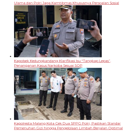
Ulama dan Polri Jaga Kamtibmas Khususnya Persoalan Sosial
Kapolsek Kedungkandang Klarifikasi Isu “Tangkap Lepas”,
Penanganan Kasus Narkoba Sesuai SOP
Kapolresta Malang Kota Cek Dua SPPG Polri, Pastikan Standar
Pemenuhan Gizi hingga Pengelolaan Limbah Berjalan Optimal