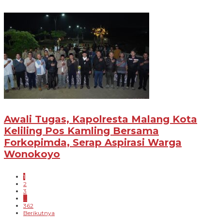
Awali Tugas, Kapolresta Malang Kota
Keliling Pos Kamling Bersama
Forkopimda, Serap Aspirasi Warga
Wonokoyo
1
2
3
…
362
Berikutnya