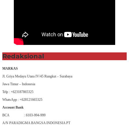
Redaksional
MARKAS
Jl. Griya Medayu Utara IV/45 Rungkut – Surabaya
Jawa Timur – Indonesia
Telp : +623187865325
WhatsApp : +628121665325
Account Bank
BCA : 6103-994-999
A/N PARADIGMA BANGSA INDONESIA PT