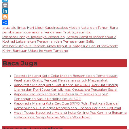
Telegram
Print
LinkedIn
Blogger
arus lalu lintas
Hari Libur
Kapolrestabes Medan
Natal dan Tahun Baru
Share
pembatasan operasional kendaraan
Truk tiga sumbu
Navigasi
Pos sebelumnya
Tegaknya Persatuan, Satgas Pamtas Yonarhanud 2
Kostrad Laksanakan Peresmian dan Pemasangan Salib
pos
Pos berikutnya
Di Tengah Akses Terputus, Satgasud Lanud Soewondo
Kirim Bantuan Udara ke Aceh Tamiang
Baca Juga
Polresta Malang Kota Gelar Makan Bersama dan Pemeriksaan
Kesehatan Gratis, Perkuat Pelayanan untuk Masyarakat
Kapolresta Malang Kota Silaturahmi ke PCNU, Perkuat Sinergi
Ulama dan Polri Jaga Kamtibmas Khususnya Persoalan Sosial
Kapolsek Kedungkandang Klarifikasi Isu “Tangkap Lepas”,
Penanganan Kasus Narkoba Sesuai SOP
Kapolresta Malang Kota Cek Dua SPPG Polri, Pastikan Standar
Pemenuhan Gizi hingga Pengelolaan Limbah Berjalan Optimal
Awali Tugas, Kapolresta Malang Kota Keliling Pos Kamling Bersama
Forkopimda, Serap Aspirasi Warga Wonokoyo