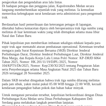
pengecekan dan pengendalian arus lalu lintas.
Di hadapan petugas dan pengguna jalan, Kapolrestabes Medan secara
langsung memberhentikan sejumlah truk yang melintas. Ia kemudian
memeriksa kelengkapan surat kendaraan serta administrasi para pengemudi
truk.
Berdasarkan hasil pemeriksaan dan keterangan petugas di lapangan,
diketahui bahwa kemacetan dipicu oleh beroperasinya truk tiga sumbu yang
melintas di luar ketentuan waktu yang telah ditetapkan selama masa libur
Natal dan Tahun Baru.
Pihak kepolisian pun memberikan imbauan sekaligus edukasi kepada para
sopir truk agar mematuhi aturan pembatasan operasional. Ketentuan tersebut
mengacu pada Surat Keputusan Bersama (SKB) Direktur Jenderal
Perhubungan Darat, Direktur Jenderal Perhubungan Laut, Direktur Jenderal
Bina Marga, dan Kepala Korps Lalu Lintas Polri Nomor: KP-DRJD 6064
Tahun 2025, Nomor: HK.201/11/19/DJPL/2025, Nomor:
104/KPTS/Db/2025, Nomor: Kep/230/XI/2025 tentang Pengaturan Jalan
serta Penyeberangan selama Masa Angkutan Natal 2025 dan Tahun Baru
2026 tertanggal 28 November 2025.
Dalam SKB tersebut ditegaskan bahwa truk tiga sumbu dilarang melintas
pada jam sibuk, yakni mulai pukul 05.00 WIB hingga 22.00 WIB, kecuali
kendaraan pengangkut bahan pokok dan bahan bakar minyak.
Untuk mengatasi persoalan tersebut, kepolisian berkoordinasi dengan Dinas
Perhubungan Kota Medan serta Dinas Perhubungan Kabupaten Deli
Serdang guna melakukan langkah penertiban lanjutan.