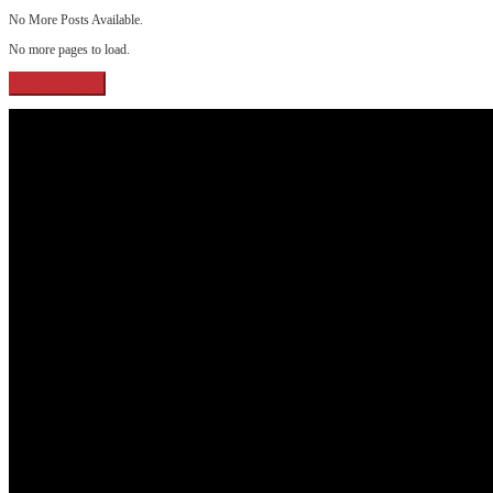
No More Posts Available.
No more pages to load.
View More