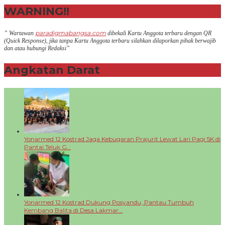
WARNING!!
paradigmabangsa.com
” Wartawan
dibekali Kartu Anggota terbaru dengan QR
(Q
uick Response
), jika tanpa Kartu Anggota terbaru silahkan dilaporkan pihak berwajib
dan atau hubungi Redaksi”
Angkatan Darat
+
Yonarmed 12 Kostrad Jaga Kebugaran Prajurit Lewat Lari Pagi 5K di
Pantai Teluk G…
Yonarmed 12 Kostrad Dukung Posyandu, Pantau Tumbuh
Kembang Balita di Desa Lakmar…