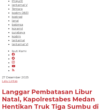
Prajurit
lantamal V
Tentara
kodim 0831
kostrad
lanal
babinsa
koramil
surabaya
kodim
lantamal
lantamal VI
Ikuti Kami
oleh
27 Desember 2025
Novian
Lalu Lintas
Harhara
Langgar Pembatasan Libur
Natal, Kapolrestabes Medan
Hentikan Truk Tiga Sumbu di