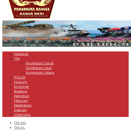
Nasional
TNI
Angkatan Darat
Angkatan Laut
Angkatan Udara
POLRI
Hukum
Kriminal
Budaya
Kegiatan
Hiburan
Kesehatan
Daerah
Olahraga
TNI AD
TNI AL