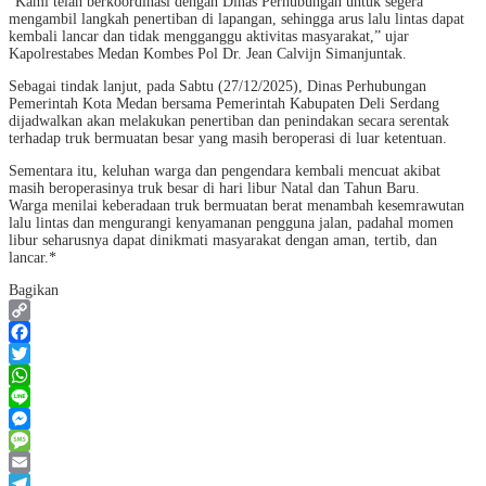
“Kami telah berkoordinasi dengan Dinas Perhubungan untuk segera
mengambil langkah penertiban di lapangan, sehingga arus lalu lintas dapat
kembali lancar dan tidak mengganggu aktivitas masyarakat,” ujar
Kapolrestabes Medan Kombes Pol Dr. Jean Calvijn Simanjuntak.
Sebagai tindak lanjut, pada Sabtu (27/12/2025), Dinas Perhubungan
Pemerintah Kota Medan bersama Pemerintah Kabupaten Deli Serdang
dijadwalkan akan melakukan penertiban dan penindakan secara serentak
terhadap truk bermuatan besar yang masih beroperasi di luar ketentuan.
Sementara itu, keluhan warga dan pengendara kembali mencuat akibat
masih beroperasinya truk besar di hari libur Natal dan Tahun Baru.
Warga menilai keberadaan truk bermuatan berat menambah kesemrawutan
lalu lintas dan mengurangi kenyamanan pengguna jalan, padahal momen
libur seharusnya dapat dinikmati masyarakat dengan aman, tertib, dan
lancar.*
Bagikan
Copy
Link
Facebook
Twitter
WhatsApp
Line
Messenger
Message
Email