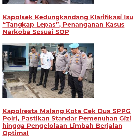
Kapolsek Kedungkandang Klarifikasi Isu
“Tangkap Lepas”, Penanganan Kasus
Narkoba Sesuai SOP
Kapolresta Malang Kota Cek Dua SPPG
Polri, Pastikan Standar Pemenuhan Gizi
hingga Pengelolaan Limbah Berjalan
Optimal