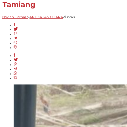
Tamiang
Novian Harhara
ANGKATAN UDARA
-
-
9 views