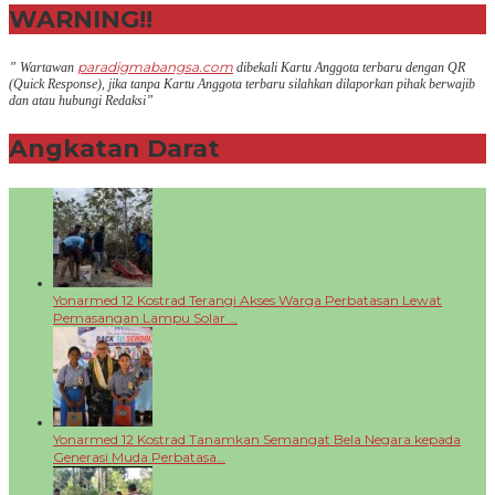
WARNING!!
paradigmabangsa.com
” Wartawan
dibekali Kartu Anggota terbaru dengan QR
(Q
uick Response
), jika tanpa Kartu Anggota terbaru silahkan dilaporkan pihak berwajib
dan atau hubungi Redaksi”
Angkatan Darat
+
Yonarmed 12 Kostrad Terangi Akses Warga Perbatasan Lewat
Pemasangan Lampu Solar …
Yonarmed 12 Kostrad Tanamkan Semangat Bela Negara kepada
Generasi Muda Perbatasa…