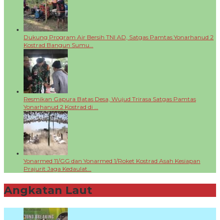
Dukung Program Air Bersih TNI AD, Satgas Pamtas Yonarhanud 2
Kostrad Bangun Sumu…
Resmikan Gapura Batas Desa, Wujud Trirasa Satgas Pamtas
Yonarhanud 2 Kostrad di …
Yonarmed 11/GG dan Yonarmed 1/Roket Kostrad Asah Kesiapan
Prajurit Jaga Kedaulat…
Angkatan Laut
+