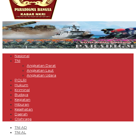
Nasional
TNI
Angkatan Darat
Angkatan Laut
Angkatan Udara
POLRI
Hukum
Kriminal
Budaya
Kegiatan
Hiburan
Kesehatan
Daerah
Olahraga
TNI AD
TNI AL