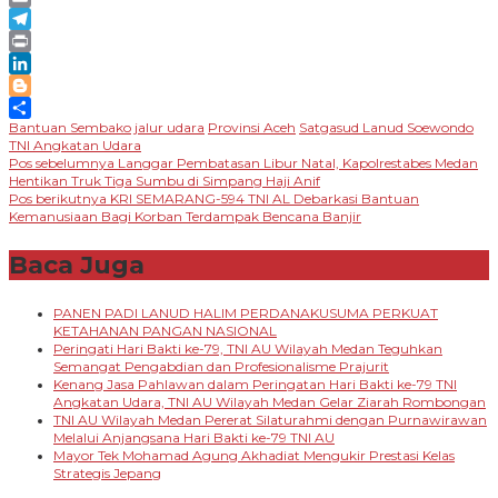
Email
Telegram
Print
LinkedIn
Blogger
Bantuan Sembako
jalur udara
Provinsi Aceh
Satgasud Lanud Soewondo
Share
TNI Angkatan Udara
Navigasi
Pos sebelumnya
Langgar Pembatasan Libur Natal, Kapolrestabes Medan
Hentikan Truk Tiga Sumbu di Simpang Haji Anif
pos
Pos berikutnya
KRI SEMARANG-594 TNI AL Debarkasi Bantuan
Kemanusiaan Bagi Korban Terdampak Bencana Banjir
Baca Juga
PANEN PADI LANUD HALIM PERDANAKUSUMA PERKUAT
KETAHANAN PANGAN NASIONAL
Peringati Hari Bakti ke-79, TNI AU Wilayah Medan Teguhkan
Semangat Pengabdian dan Profesionalisme Prajurit
Kenang Jasa Pahlawan dalam Peringatan Hari Bakti ke-79 TNI
Angkatan Udara, TNI AU Wilayah Medan Gelar Ziarah Rombongan
TNI AU Wilayah Medan Pererat Silaturahmi dengan Purnawirawan
Melalui Anjangsana Hari Bakti ke-79 TNI AU
Mayor Tek Mohamad Agung Akhadiat Mengukir Prestasi Kelas
Strategis Jepang