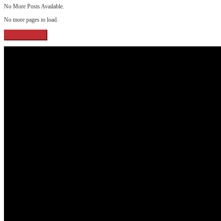
No More Posts Available.
No more pages to load.
View More