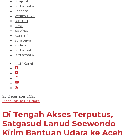
Prajurit
lantamal V
Tentara
kodim 0831
kostrad
lanal
babinsa
koramil
surabaya
kodim
lantamal
lantamal VI
Ikuti Kami
oleh
27 Desember 2025
Novian
Bantuan Jalur Udara
Harhara
Di Tengah Akses Terputus,
Satgasud Lanud Soewondo
Kirim Bantuan Udara ke Aceh