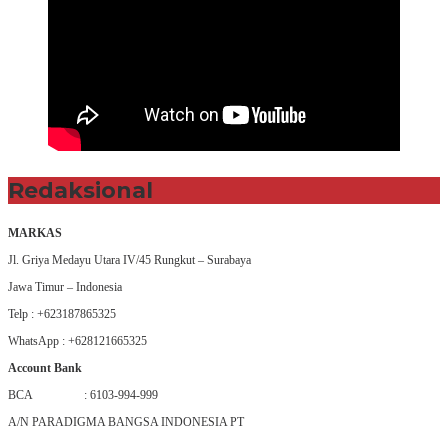
Redaksional
MARKAS
Jl. Griya Medayu Utara IV/45 Rungkut – Surabaya
Jawa Timur – Indonesia
Telp : +623187865325
WhatsApp : +628121665325
Account Bank
BCA : 6103-994-999
A/N PARADIGMA BANGSA INDONESIA PT