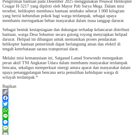
Pengiriman bantuan pada Desember 2025 menggunakan Pesawat Helikopter
Cougar H-3217 yang dipiloti oleh Mayor Pnb Surya Mega. Dalam misi
tersebut, helikopter membawa bantuan sembako seberat 1.000 kilogram
yang berisi kebutuhan pokok bagi warga terdampak, sebagai upaya
membantu meringankan beban masyarakat dalam masa tanggap darurat.
Sebagai bentuk kesiapsiagaan dan dukungan terhadap kelancaran distribusi
bantuan, warga Desa Sekumur secara gotong royong menyiapkan helipad
darurat. Helipad ini dibangun untuk memastikan proses pendaratan
helikopter bantuan pemerintah dapat berlangsung aman dan efektif di
tengah keterbatasan sarana transportasi darat.
Melalui misi kemanusiaan ini, Satgasud Lanud Soewondo menegaskan
peran aktif TNI Angkatan Udara dalam membantu masyarakat terdampak
bencana, sekaligus memperkuat sinergi antara aparat dan masyarakat dalam
upaya penanggulangan bencana serta pemulihan kehidupan warga di
wilayah terdampak.*
Bagikan
Copy
Link
Facebook
Twitter
WhatsApp
Line
Messenger
Message