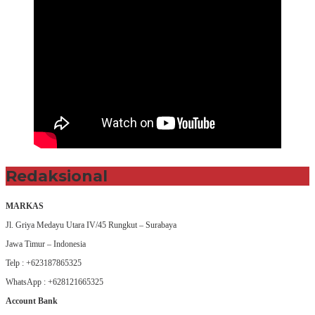
Redaksional
MARKAS
Jl. Griya Medayu Utara IV/45 Rungkut – Surabaya
Jawa Timur – Indonesia
Telp : +623187865325
WhatsApp : +628121665325
Account Bank