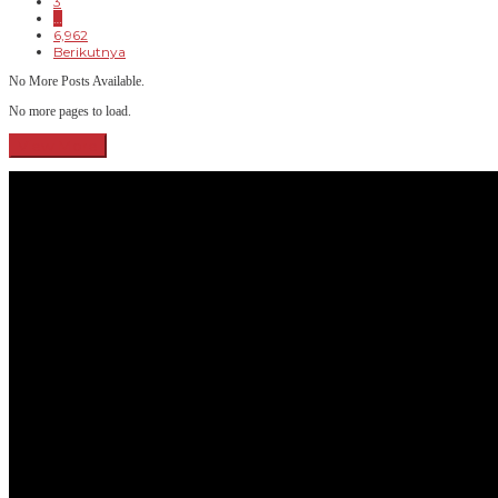
3
…
6,962
Berikutnya
No More Posts Available.
No more pages to load.
View More