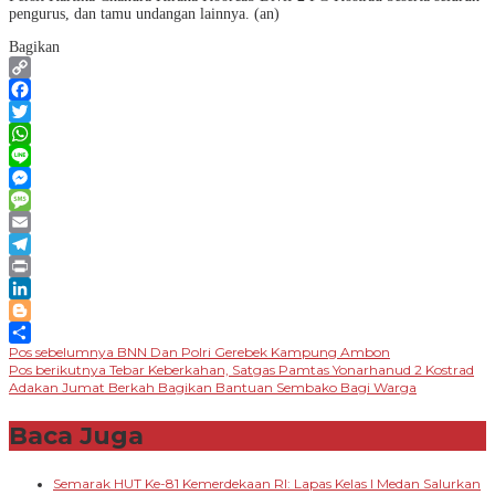
pengurus, dan tamu undangan lainnya. (an)
Bagikan
Copy
Link
Facebook
Twitter
WhatsApp
Line
Messenger
Message
Email
Telegram
Print
LinkedIn
Blogger
Navigasi
Pos sebelumnya
BNN Dan Polri Gerebek Kampung Ambon
Share
Pos berikutnya
Tebar Keberkahan, Satgas Pamtas Yonarhanud 2 Kostrad
pos
Adakan Jumat Berkah Bagikan Bantuan Sembako Bagi Warga
Baca Juga
Semarak HUT Ke-81 Kemerdekaan RI: Lapas Kelas I Medan Salurkan