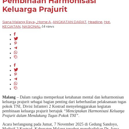
Pembinaan Harmonisasi
Keluarga Prajurit
Siana Malang Raya
_Home A
ANGKATAN DARAT
Headline
Hot
-
,
,
,
,
KEGIATAN
NASIONAL
,
-
14 views
Malang
– Dalam rangka memperkuat ketahanan mental dan keharmonisan
keluarga prajurit sebagai bagian penting dari keberhasilan pelaksanaan tugas
pokok TNI, Divisi Infanteri 2 Kostrad menyelenggarakan kegiatan
pembinaan keluarga prajurit bertajuk
“Menciptakan Harmonisasi Keluarga
Prajurit dalam Mendukung Tugas Pokok TNI”.
Acara berlangsung pada Jumat, 7 November 2025 di Gedung Sandoyo,
Madivif 2 Kostrad, Kabupaten Malang tersebut menghadirkan Dr. Aqua