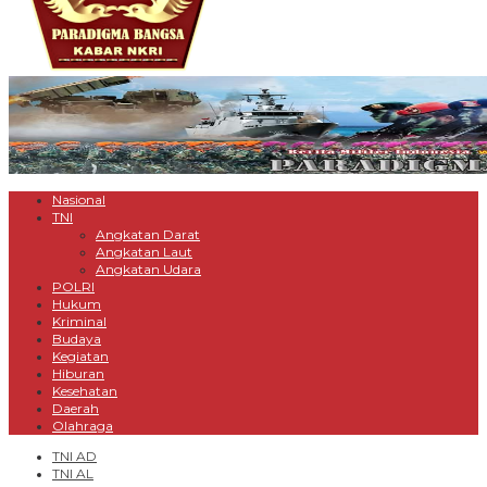
Nasional
TNI
Angkatan Darat
Angkatan Laut
Angkatan Udara
POLRI
Hukum
Kriminal
Budaya
Kegiatan
Hiburan
Kesehatan
Daerah
Olahraga
TNI AD
TNI AL