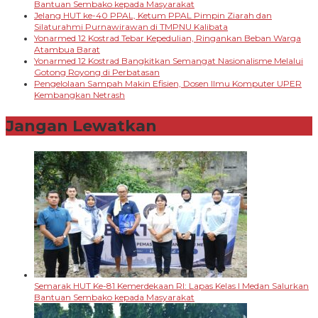
Bantuan Sembako kepada Masyarakat
Jelang HUT ke-40 PPAL, Ketum PPAL Pimpin Ziarah dan
Silaturahmi Purnawirawan di TMPNU Kalibata
Yonarmed 12 Kostrad Tebar Kepedulian, Ringankan Beban Warga
Atambua Barat
Yonarmed 12 Kostrad Bangkitkan Semangat Nasionalisme Melalui
Gotong Royong di Perbatasan
Pengelolaan Sampah Makin Efisien, Dosen Ilmu Komputer UPER
Kembangkan Netrash
Jangan Lewatkan
Semarak HUT Ke-81 Kemerdekaan RI: Lapas Kelas I Medan Salurkan
Bantuan Sembako kepada Masyarakat