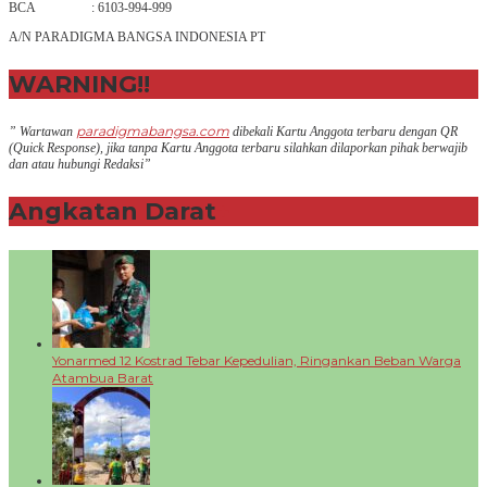
BCA : 6103-994-999
A/N PARADIGMA BANGSA INDONESIA PT
WARNING!!
paradigmabangsa.com
” Wartawan
dibekali Kartu Anggota terbaru dengan QR
(Q
uick Response
), jika tanpa Kartu Anggota terbaru silahkan dilaporkan pihak berwajib
dan atau hubungi Redaksi”
Angkatan Darat
+
Yonarmed 12 Kostrad Tebar Kepedulian, Ringankan Beban Warga
Atambua Barat