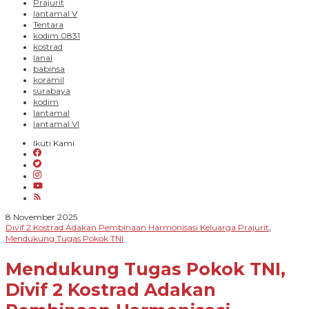
Prajurit
lantamal V
Tentara
kodim 0831
kostrad
lanal
babinsa
koramil
surabaya
kodim
lantamal
lantamal VI
Ikuti Kami
oleh
8 November 2025
Siana
Divif 2 Kostrad Adakan Pembinaan Harmonisasi Keluarga Prajurit
,
Malang
Mendukung Tugas Pokok TNI
Raya
Mendukung Tugas Pokok TNI,
Divif 2 Kostrad Adakan