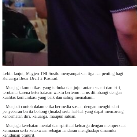
Lebih lanjut, Mayjen TNI Susilo menyampaikan tiga hal penting bagi
Keluarga Besar Divif 2 Kostrad:
– Menjaga komunikasi yang terbuka dan jujur antara suami dan istri,
terutama karena keterbatasan waktu bertemu harus diimbangi dengan
kualitas komunikasi yang baik dan saling memahami.
– Menjadi contoh dalam etika bermedia sosial, dengan menghindari
penyebaran berita bohong (hoaks) serta hal-hal yang dapat mencoreng
kehormatan diri, keluarga, maupun satuan.
– Menjaga kesehatan mental dan spiritual keluarga dengan memperkuat
keimanan serta ketakwaan sebagai landasan menghadapi dinamika
kehidupan prajurit.