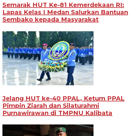
Semarak HUT Ke-81 Kemerdekaan RI:
Lapas Kelas I Medan Salurkan Bantuan
Sembako kepada Masyarakat
Jelang HUT ke-40 PPAL, Ketum PPAL
Pimpin Ziarah dan Silaturahmi
Purnawirawan di TMPNU Kalibata