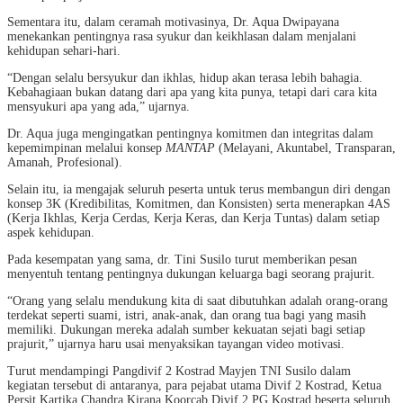
Sementara itu, dalam ceramah motivasinya, Dr. Aqua Dwipayana
menekankan pentingnya rasa syukur dan keikhlasan dalam menjalani
kehidupan sehari-hari.
“Dengan selalu bersyukur dan ikhlas, hidup akan terasa lebih bahagia.
Kebahagiaan bukan datang dari apa yang kita punya, tetapi dari cara kita
mensyukuri apa yang ada,” ujarnya.
Dr. Aqua juga mengingatkan pentingnya komitmen dan integritas dalam
kepemimpinan melalui konsep
MANTAP
(Melayani, Akuntabel, Transparan,
Amanah, Profesional).
Selain itu, ia mengajak seluruh peserta untuk terus membangun diri dengan
konsep 3K (Kredibilitas, Komitmen, dan Konsisten) serta menerapkan 4AS
(Kerja Ikhlas, Kerja Cerdas, Kerja Keras, dan Kerja Tuntas) dalam setiap
aspek kehidupan.
Pada kesempatan yang sama, dr. Tini Susilo turut memberikan pesan
menyentuh tentang pentingnya dukungan keluarga bagi seorang prajurit.
“Orang yang selalu mendukung kita di saat dibutuhkan adalah orang-orang
terdekat seperti suami, istri, anak-anak, dan orang tua bagi yang masih
memiliki. Dukungan mereka adalah sumber kekuatan sejati bagi setiap
prajurit,” ujarnya haru usai menyaksikan tayangan video motivasi.
Turut mendampingi Pangdivif 2 Kostrad Mayjen TNI Susilo dalam
kegiatan tersebut di antaranya, para pejabat utama Divif 2 Kostrad, Ketua
Persit Kartika Chandra Kirana Koorcab Divif 2 PG Kostrad beserta seluruh