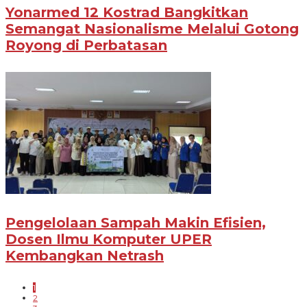
Yonarmed 12 Kostrad Bangkitkan
Semangat Nasionalisme Melalui Gotong
Royong di Perbatasan
Pengelolaan Sampah Makin Efisien,
Dosen Ilmu Komputer UPER
Kembangkan Netrash
1
2