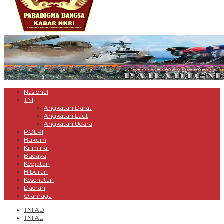
Nasional
TNI
Angkatan Darat
Angkatan Laut
Angkatan Udara
POLRI
Hukum
Kriminal
Budaya
Kegiatan
Hiburan
Kesehatan
Daerah
Olahraga
TNI AD
TNI AL