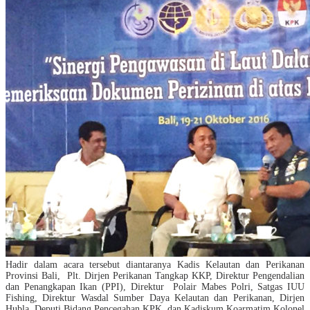
Hadir dalam acara tersebut diantaranya Kadis Kelautan dan Perikanan
Provinsi Bali, Plt. Dirjen Perikanan Tangkap KKP, Direktur Pengendalian
dan Penangkapan Ikan (PPI), Direktur Polair Mabes Polri, Satgas IUU
Fishing, Direktur Wasdal Sumber Daya Kelautan dan Perikanan, Dirjen
Hubla, Deputi Bidang Pencegahan KPK, dan Kadiskum Koarmatim Kolonel