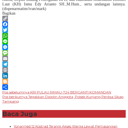
Laut (KH) Ismu Edy Arianto SH.,M.Hum., serta undangan lainnya.
(dispenarmatim/ivan/mark)
Bagikan
Copy
Link
Facebook
Twitter
WhatsApp
Line
Messenger
Message
Email
Telegram
Print
LinkedIn
Blogger
Navigasi
Pos sebelumnya
KRI PULAU RIMAU-724 BERGANTI KOMANDAN
Share
Pos berikutnya
Tegakkan Disiplin Anggota, Polsek Kunjang Periksa Sikap
pos
Tampang
Baca Juga
Yonarmed 12 Kostrad Terangi Akses Warga Lewat Pemasangan