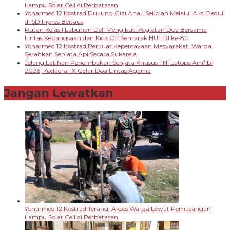
Lampu Solar Cell di Perbatasan
Yonarmed 12 Kostrad Dukung Gizi Anak Sekolah Melalui Aksi Peduli
di SD Inpres Beitaus
Rutan Kelas I Labuhan Deli Mengikuti Kegiatan Doa Bersama
Lintas Kebangsaan dan Kick Off Semarak HUT RI ke-80
Yonarmed 12 Kostrad Perkuat Kepercayaan Masyarakat, Warga
Serahkan Senjata Api Secara Sukarela
Jelang Latihan Penembakan Senjata Khusus TNI Latops Amfibi
2026, Kodaeral IX Gelar Doa Lintas Agama
Jangan Lewatkan
Yonarmed 12 Kostrad Terangi Akses Warga Lewat Pemasangan
Lampu Solar Cell di Perbatasan