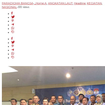
PARADIGMA BANGSA
_Home A
ANGKATAN LAUT
Headline
KEGIATAN
-
,
,
,
,
NASIONAL
-
101 views