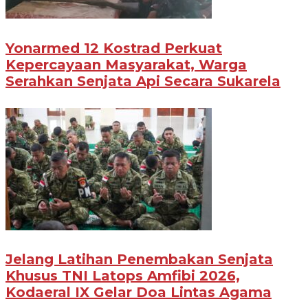
Yonarmed 12 Kostrad Perkuat
Kepercayaan Masyarakat, Warga
Serahkan Senjata Api Secara Sukarela
Jelang Latihan Penembakan Senjata
Khusus TNI Latops Amfibi 2026,
Kodaeral IX Gelar Doa Lintas Agama