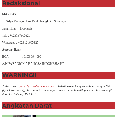
Redaksional
MARKAS
Jl. Griya Medayu Utara IV/45 Rungkut – Surabaya
Jawa Timur – Indonesia
Telp : +623187865325
WhatsApp : +628121665325
Account Bank
BCA : 6103-994-999
A/N PARADIGMA BANGSA INDONESIA PT
WARNING!!
paradigmabangsa.com
” Wartawan
dibekali Kartu Anggota terbaru dengan QR
(Q
uick Response
), jika tanpa Kartu Anggota terbaru silahkan dilaporkan pihak berwajib
dan atau hubungi Redaksi”
Angkatan Darat
+