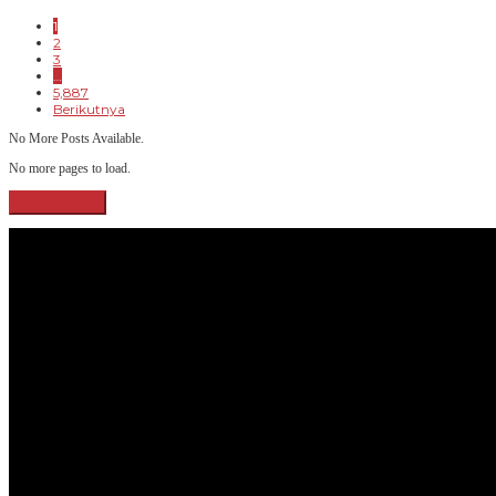
1
2
3
…
5,887
Berikutnya
No More Posts Available.
No more pages to load.
View More