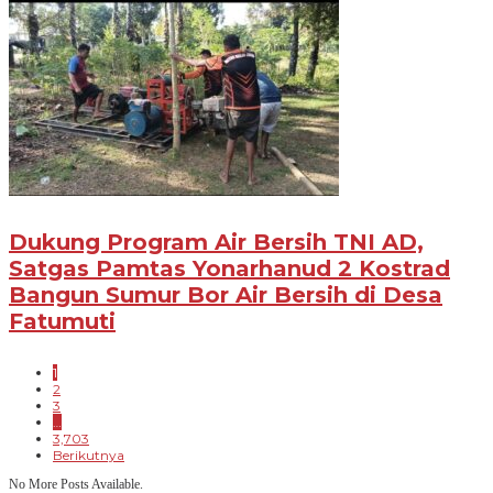
Dukung Program Air Bersih TNI AD,
Satgas Pamtas Yonarhanud 2 Kostrad
Bangun Sumur Bor Air Bersih di Desa
Fatumuti
1
2
3
…
3,703
Berikutnya
No More Posts Available.