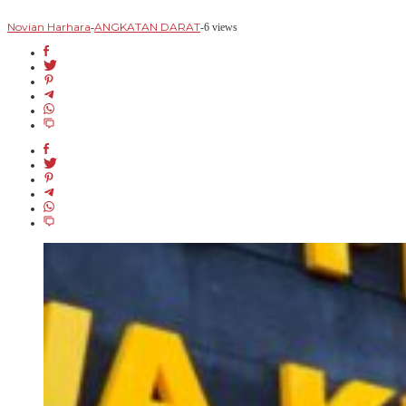
Novian Harhara
ANGKATAN DARAT
-
-
6 views