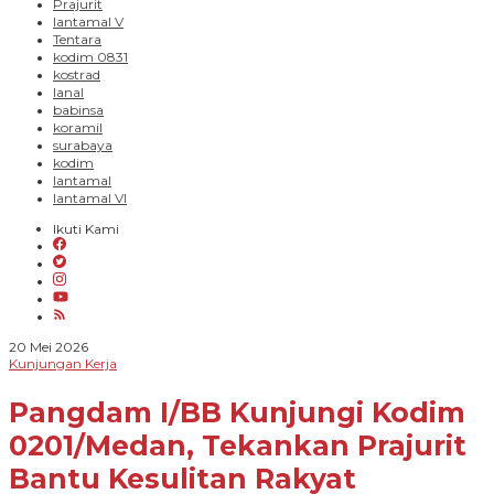
Prajurit
lantamal V
Tentara
kodim 0831
kostrad
lanal
babinsa
koramil
surabaya
kodim
lantamal
lantamal VI
Ikuti Kami
oleh
20 Mei 2026
Novian
Kunjungan Kerja
Harhara
Pangdam I/BB Kunjungi Kodim
0201/Medan, Tekankan Prajurit
Bantu Kesulitan Rakyat