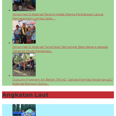
Yonarmed 12 Kostrad Terangi Akses Warga Perbatasan Lewat
Pemasangan Lampu Solar …
Yonarmed 12 Kostrad Tanamkan Semangat Bela Negara kepada
Generasi Muda Perbatasa…
Dukung Program Air Bersih TNI AD, Satgas Pamtas Yonarhanud 2
Kostrad Bangun Sumu…
Angkatan Laut
+