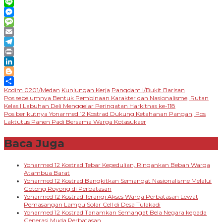
WhatsApp
Line
Messenger
Message
Email
Telegram
Print
LinkedIn
Blogger
Kodim 0201/Medan
Kunjungan Kerja
Pangdam I/Bukit Barisan
Share
Navigasi
Pos sebelumnya
Bentuk Pembinaan Karakter dan Nasionalisme, Rutan
Kelas I Labuhan Deli Menggelar Peringatan Harkitnas ke-118
pos
Pos berikutnya
Yonarmed 12 Kostrad Dukung Ketahanan Pangan, Pos
Laktutus Panen Padi Bersama Warga Kotasukaer
Baca Juga
Yonarmed 12 Kostrad Tebar Kepedulian, Ringankan Beban Warga
Atambua Barat
Yonarmed 12 Kostrad Bangkitkan Semangat Nasionalisme Melalui
Gotong Royong di Perbatasan
Yonarmed 12 Kostrad Terangi Akses Warga Perbatasan Lewat
Pemasangan Lampu Solar Cell di Desa Tulakadi
Yonarmed 12 Kostrad Tanamkan Semangat Bela Negara kepada
Generasi Muda Perbatasan