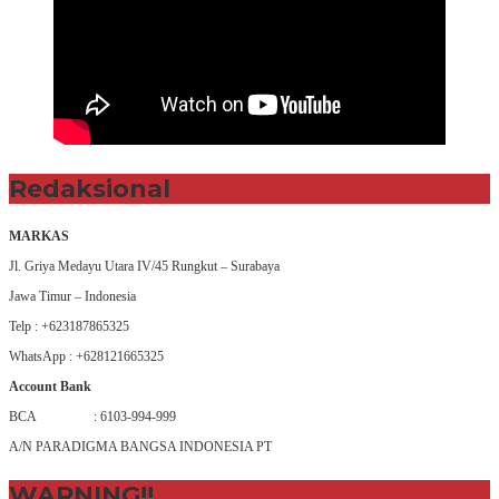
Redaksional
MARKAS
Jl. Griya Medayu Utara IV/45 Rungkut – Surabaya
Jawa Timur – Indonesia
Telp : +623187865325
WhatsApp : +628121665325
Account Bank
BCA : 6103-994-999
A/N PARADIGMA BANGSA INDONESIA PT
WARNING!!