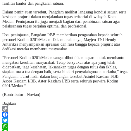
fasilitas kantor dan pangkalan satuan.
Dalam peninjauan tersebut, Pangdam melihat langsung kondisi satuan serta
kesiapan prajurit dalam menjalankan tugas teritorial di wilayah Kota
Medan. Peninjauan itu juga menjadi bagian dari pembinaan satuan agar
pelaksanaan tugas berjalan optimal dan profesional.
Usai peninjauan, Pangdam I/BB memberikan pengarahan kepada seluruh
personel Kodim 0201/Medan. Dalam arahannya, Mayjen TNI Hendy
Antariksa menyampaikan apresiasi dan rasa bangga kepada prajurit atas
dedikasi mereka membantu masyarakat.
“Personel Kodim 0201/Medan sangat dibutuhkan negara untuk membantu
mengatasi kesulitan masyarakat. Tetap bersyukur atas apa yang telah
didapatkan, jaga kesehatan, laksanakan tugas dengan tulus dan ikhlas,
siapkan masa tua dengan baik, serta hindari penyalahgunaan narkoba,” tegas
Pangdam. Turut hadir dalam kunjungan tersebut Asintel Kasdam I/BB,
Asops Kasdam I/BB, Aster Kasdam I/BB serta seluruh perwira Kodim
0201/Medan.*
(Kontributor : Novian)
Bagikan
Copy
Link
Facebook
Twitter