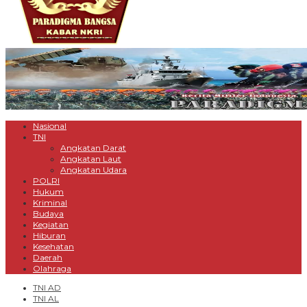
Nasional
TNI
Angkatan Darat
Angkatan Laut
Angkatan Udara
POLRI
Hukum
Kriminal
Budaya
Kegiatan
Hiburan
Kesehatan
Daerah
Olahraga
TNI AD
TNI AL