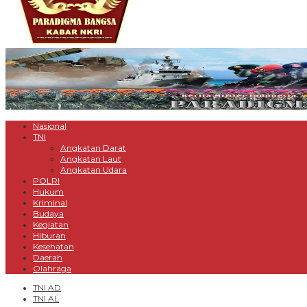
Nasional
TNI
Angkatan Darat
Angkatan Laut
Angkatan Udara
POLRI
Hukum
Kriminal
Budaya
Kegiatan
Hiburan
Kesehatan
Daerah
Olahraga
TNI AD
TNI AL