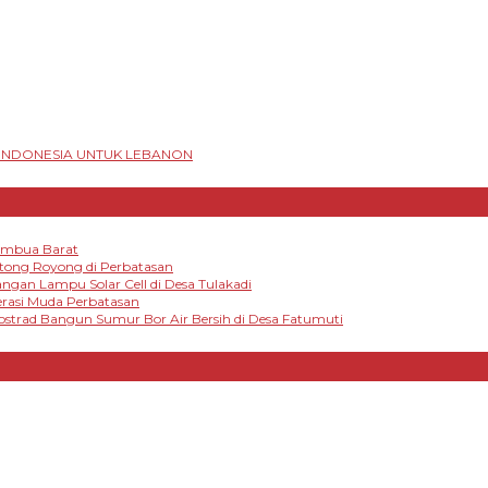
 INDONESIA UNTUK LEBANON
tambua Barat
otong Royong di Perbatasan
gan Lampu Solar Cell di Desa Tulakadi
rasi Muda Perbatasan
strad Bangun Sumur Bor Air Bersih di Desa Fatumuti