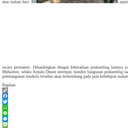
atau malam hari.
Lanjut
secara permanen. Dibandingkan dengan keberadaan poskamling lainnya y
Muhaimin, selaku Kepala Dusun setempat, kondisi bangunan poskamling saat 
pembangunan mushola tersebut akan berkembang pada pola kehidupan malam ha
Bagikan
Copy
Link
Facebook
Twitter
WhatsApp
Line
Messenger