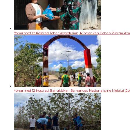
Yonarmed 12 Kostrad Tebar Kepedulian, Ringankan Beban Warga A
Yonarmed 12 Kostrad Bangkitkan Semangat Nasionalisme Melalui G