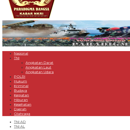
Nasional
TNI
Angkatan Darat
Angkatan Laut
Angkatan Udara
POLRI
Hukum
Kriminal
Budaya
Kegiatan
Hiburan
Kesehatan
Daerah
Olahraga
TNI AD
TNI AL