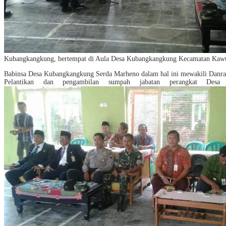
Kubangkangkung, bertempat di Aula Desa Kubangkangkung Kecamatan Kawun
Babinsa Desa Kubangkangkung Serda Marheno dalam hal ini mewakili Danr
Pelantikan dan pengambilan sumpah jabatan perangkat Des