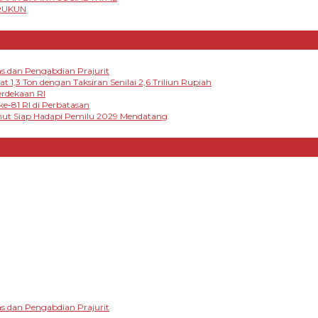
RUKUN
s dan Pengabdian Prajurit
,3 Ton dengan Taksiran Senilai 2,6 Triliun Rupiah
rdekaan RI
-81 RI di Perbatasan
umut Siap Hadapi Pemilu 2029 Mendatang
s dan Pengabdian Prajurit