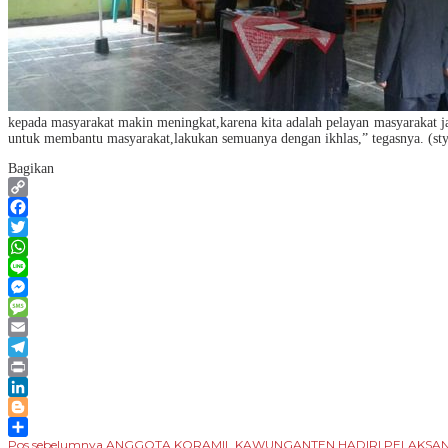
kepada masyarakat makin meningkat,karena kita adalah pelayan masyarakat ja
untuk membantu masyarakat,lakukan semuanya dengan ikhlas,” tegasnya. (sty
Bagikan
Copy
Link
Facebook
Twitter
WhatsApp
Line
Messenger
Message
Email
Telegram
Print
LinkedIn
Blogger
Pos sebelumnya
ANGGOTA KORAMIL KAWUNGANTEN HADIRI PELAKSANAA
Share