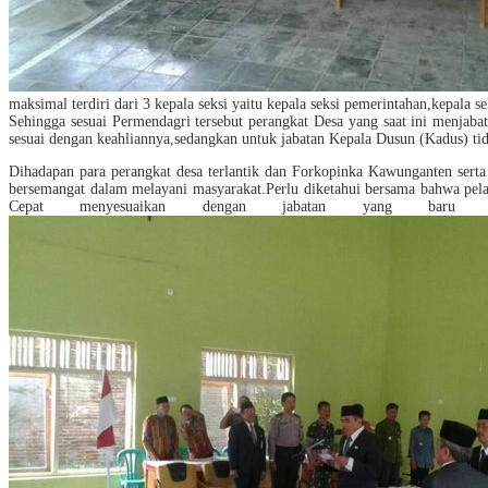
maksimal terdiri dari 3 kepala seksi yaitu kepala seksi pemerintahan,kepala se
Sehingga sesuai Permendagri tersebut perangkat Desa yang saat ini menjaba
sesuai dengan keahliannya,sedangkan untuk jabatan Kepala Dusun (Kadus) t
Dihadapan para perangkat desa terlantik dan Forkopinka Kawunganten ser
bersemangat dalam melayani masyarakat.Perlu diketahui bersama bahwa pel
Cepat menyesuaikan dengan jabatan yang baru aga