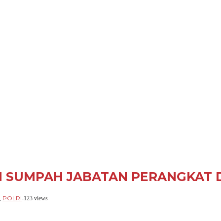
N SUMPAH JABATAN PERANGKAT
POLRI
,
-
123 views