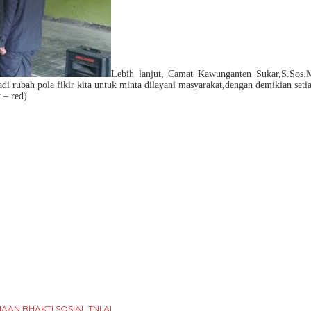
Lebih lanjut, Camat Kawunganten Sukar,S.Sos.M
di rubah pola fikir kita untuk minta dilayani masyarakat,dengan demikian seti
 – red)
N BHAKTI SOSIAL TNI AL