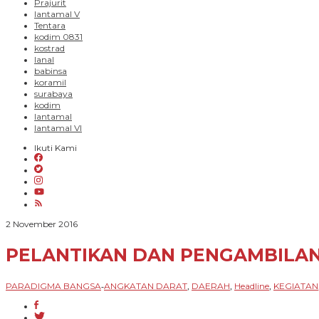
Prajurit
lantamal V
Tentara
kodim 0831
kostrad
lanal
babinsa
koramil
surabaya
kodim
lantamal
lantamal VI
Ikuti Kami
oleh
2 November 2016
PARADIGMA
BANGSA
PELANTIKAN DAN PENGAMBILA
PARADIGMA BANGSA
ANGKATAN DARAT
DAERAH
Headline
KEGIATAN
-
,
,
,