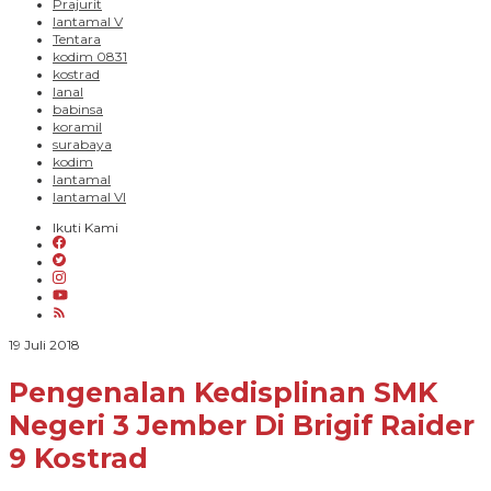
Prajurit
lantamal V
Tentara
kodim 0831
kostrad
lanal
babinsa
koramil
surabaya
kodim
lantamal
lantamal VI
Ikuti Kami
oleh
19 Juli 2018
novendoyo
Pengenalan Kedisplinan SMK
Negeri 3 Jember Di Brigif Raider
9 Kostrad