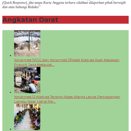
(Q
uick Response
), jika tanpa Kartu Anggota terbaru silahkan dilaporkan pihak berwajib
dan atau hubungi Redaksi”
Angkatan Darat
+
Yonarmed 11/GG dan Yonarmed 1/Roket Kostrad Asah Kesiapan
Prajurit Jaga Kedaulat…
Yonarmed 12 Kostrad Terangi Akses Warga Lewat Pemasangan
Lampu Solar Cell di Per…