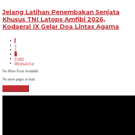
Jelang Latihan Penembakan Senjata
Khusus TNI Latops Amfibi 2026,
Kodaeral IX Gelar Doa Lintas Agama
1
2
3
…
6,989
Berikutnya
No More Posts Available.
No more pages to load.
View More