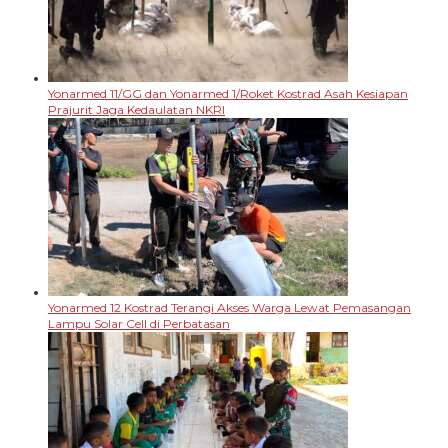
Yonarmed 11/GG dan Yonarmed 1/Roket Kostrad Asah Kesiapan
Prajurit Jaga Kedaulatan NKRI
Yonarmed 12 Kostrad Terangi Akses Warga Lewat Pemasangan
Lampu Solar Cell di Perbatasan