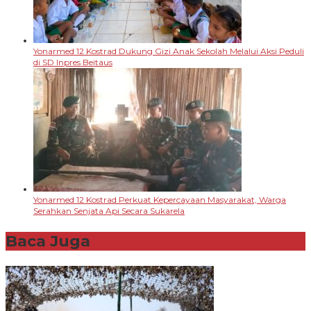
Yonarmed 12 Kostrad Dukung Gizi Anak Sekolah Melalui Aksi Peduli
di SD Inpres Beitaus
Yonarmed 12 Kostrad Perkuat Kepercayaan Masyarakat, Warga
Serahkan Senjata Api Secara Sukarela
Baca Juga