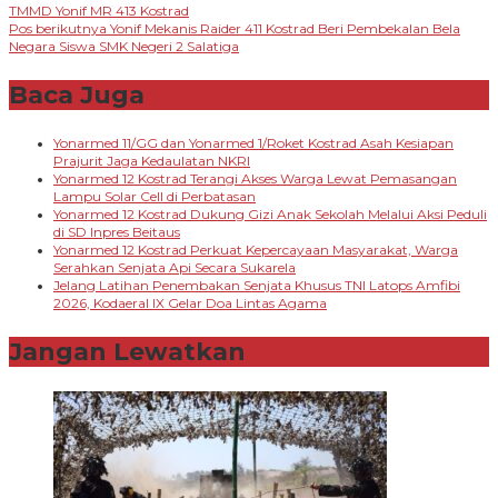
TMMD Yonif MR 413 Kostrad
pos
Pos berikutnya
Yonif Mekanis Raider 411 Kostrad Beri Pembekalan Bela
Negara Siswa SMK Negeri 2 Salatiga
Baca Juga
Yonarmed 11/GG dan Yonarmed 1/Roket Kostrad Asah Kesiapan
Prajurit Jaga Kedaulatan NKRI
Yonarmed 12 Kostrad Terangi Akses Warga Lewat Pemasangan
Lampu Solar Cell di Perbatasan
Yonarmed 12 Kostrad Dukung Gizi Anak Sekolah Melalui Aksi Peduli
di SD Inpres Beitaus
Yonarmed 12 Kostrad Perkuat Kepercayaan Masyarakat, Warga
Serahkan Senjata Api Secara Sukarela
Jelang Latihan Penembakan Senjata Khusus TNI Latops Amfibi
2026, Kodaeral IX Gelar Doa Lintas Agama
Jangan Lewatkan