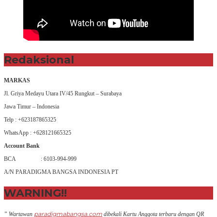
Redaksional
MARKAS
Jl. Griya Medayu Utara IV/45 Rungkut – Surabaya
Jawa Timur – Indonesia
Telp : +623187865325
WhatsApp : +628121665325
Account Bank
BCA : 6103-994-999
A/N PARADIGMA BANGSA INDONESIA PT
WARNING!!
paradigmabangsa.com
” Wartawan
dibekali Kartu Anggota terbaru dengan QR