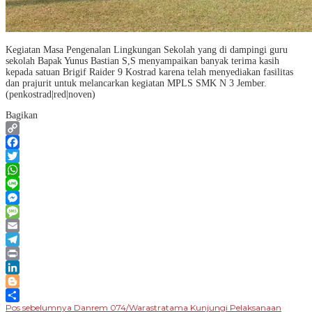
Kegiatan Masa Pengenalan Lingkungan Sekolah yang di dampingi guru
sekolah Bapak Yunus Bastian S,S menyampaikan banyak terima kasih
kepada satuan Brigif Raider 9 Kostrad karena telah menyediakan fasilitas
dan prajurit untuk melancarkan kegiatan MPLS SMK N 3 Jember.
(penkostrad|red|noven)
Bagikan
Copy
Link
Facebook
Twitter
WhatsApp
Line
Messenger
Message
Email
Telegram
Print
LinkedIn
Blogger
Navigasi
Pos sebelumnya
Danrem 074/Warastratama Kunjungi Pelaksanaan
Share