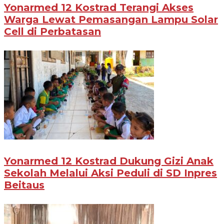
Yonarmed 12 Kostrad Terangi Akses
Warga Lewat Pemasangan Lampu Solar
Cell di Perbatasan
Yonarmed 12 Kostrad Dukung Gizi Anak
Sekolah Melalui Aksi Peduli di SD Inpres
Beitaus