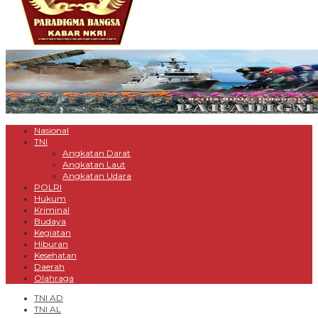
Nasional
TNI
Angkatan Darat
Angkatan Laut
Angkatan Udara
POLRI
Hukum
Kriminal
Budaya
Kegiatan
Hiburan
Kesehatan
Daerah
Olahraga
TNI AD
TNI AL