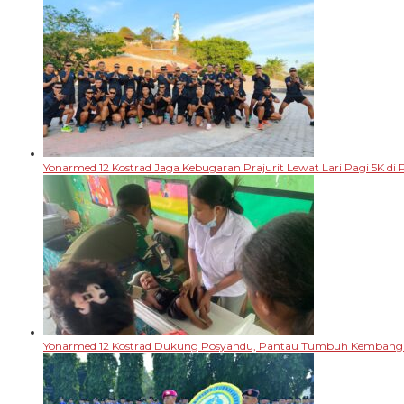
Yonarmed 12 Kostrad Jaga Kebugaran Prajurit Lewat Lari Pagi 5K di P
Yonarmed 12 Kostrad Dukung Posyandu, Pantau Tumbuh Kembang B