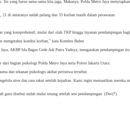
guru. Itu yang harus sama-sama kita jaga, Makanya, Polda Metro Jaya menyiapk
g, 21 di antaranya sudah pulang dan 33 korban masih dalam perawatan.
n yang komprehensif, mulai dari olah TKP hingga layanan pendampingan bagi
n mengetahui kondisi korban,” kata Kombes Buher.
Jaya, AKBP Ida Bagus Gede Adi Putra Yadnya, mengatakan pendampingan itu d
dari bagian psikologi Polda Metro Jaya serta Polres Jakarta Utara.
ma dan tekanan psikologis akibat peristiwa tersebut.
gelola stres dan rasa takut setelah kejadian. Kami ingin memastikan mereka 
h guru disebut sudah mulai tenang setelah sesi pendampingan. (Dwi|*)