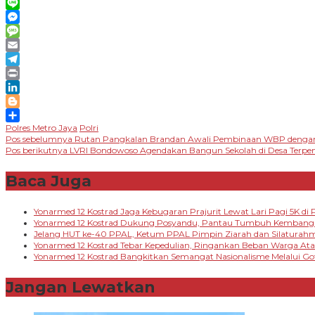
WhatsApp
Line
Messenger
Message
Email
Telegram
Print
LinkedIn
Blogger
Polres Metro Jaya
Polri
Share
Navigasi
Pos sebelumnya
Rutan Pangkalan Brandan Awali Pembinaan WBP denga
Pos berikutnya
LVRI Bondowoso Agendakan Bangun Sekolah di Desa Terpen
pos
Baca Juga
Yonarmed 12 Kostrad Jaga Kebugaran Prajurit Lewat Lari Pagi 5K di P
Yonarmed 12 Kostrad Dukung Posyandu, Pantau Tumbuh Kembang B
Jelang HUT ke-40 PPAL, Ketum PPAL Pimpin Ziarah dan Silaturah
Yonarmed 12 Kostrad Tebar Kepedulian, Ringankan Beban Warga A
Yonarmed 12 Kostrad Bangkitkan Semangat Nasionalisme Melalui G
Jangan Lewatkan