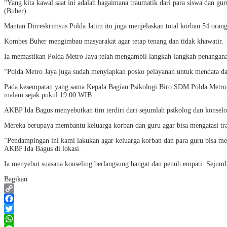
“Yang kita kawal saat ini adalah bagaimana traumatik dari para siswa dan 
(Buher).
Mantan Dirreskrimsus Polda Jatim itu juga menjelaskan total korban 54 oran
Kombes Buher mengimbau masyarakat agar tetap tenang dan tidak khawatir.
Ia memastikan Polda Metro Jaya telah mengambil langkah-langkah penangana
“Polda Metro Jaya juga sudah menyiapkan posko pelayanan untuk mendata da
Pada kesempatan yang sama Kepala Bagian Psikologi Biro SDM Polda Metro 
malam sejak pukul 19.00 WIB.
AKBP Ida Bagus menyebutkan tim terdiri dari sejumlah psikolog dan konselor 
Mereka berupaya membantu keluarga korban dan guru agar bisa mengatasi trau
“Pendampingan ini kami lakukan agar keluarga korban dan para guru bisa men
AKBP Ida Bagus di lokasi.
Ia menyebut suasana konseling berlangsung hangat dan penuh empati. Sejumla
Bagikan
Copy
Link
Facebook
Twitter