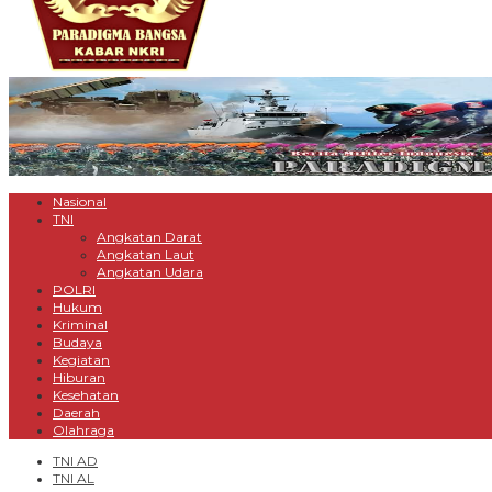
Nasional
TNI
Angkatan Darat
Angkatan Laut
Angkatan Udara
POLRI
Hukum
Kriminal
Budaya
Kegiatan
Hiburan
Kesehatan
Daerah
Olahraga
TNI AD
TNI AL