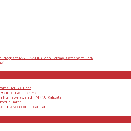
n Program MAPENALING dan Berbagi Semangat Baru
cil
antai Teluk Gurita
alita di Desa Lakmars
mi Purnawirawan di TMPNU Kalibata
tambua Barat
otong Royong di Perbatasan