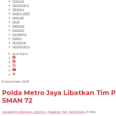
Prajurit
lantamal V
Tentara
kodim 0831
kostrad
lanal
babinsa
koramil
surabaya
kodim
lantamal
lantamal VI
Ikuti Kami
oleh
8 November 2025
Paradigma
Bangsa
Polda Metro Jaya Libatkan Tim 
SMAN 72
Paradigma Bangsa
_Home A
Headline
Hot
NASIONAL
-
,
,
,
-
6 views