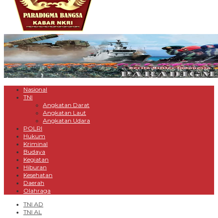
Nasional
TNI
Angkatan Darat
Angkatan Laut
Angkatan Udara
POLRI
Hukum
Kriminal
Budaya
Kegiatan
Hiburan
Kesehatan
Daerah
Olahraga
TNI AD
TNI AL