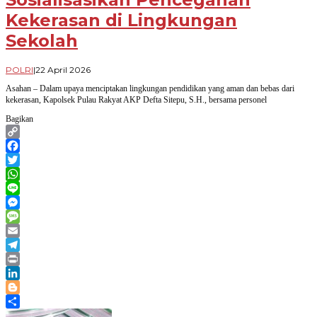
Kekerasan di Lingkungan
Sekolah
oleh
POLRI
|
22 April 2026
Novian
Asahan – Dalam upaya menciptakan lingkungan pendidikan yang aman dan bebas dari
Harhara
kekerasan, Kapolsek Pulau Rakyat AKP Defta Sitepu, S.H., bersama personel
Bagikan
Copy
Link
Facebook
Twitter
WhatsApp
Line
Messenger
Message
Email
Telegram
Print
LinkedIn
Blogger
Share