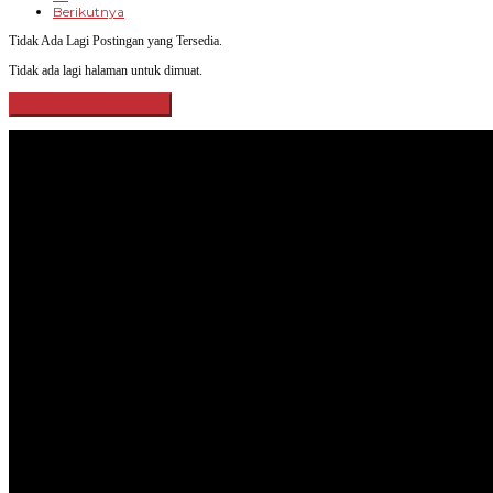
Berikutnya
Tidak Ada Lagi Postingan yang Tersedia.
Tidak ada lagi halaman untuk dimuat.
Lihat Selengkapnya