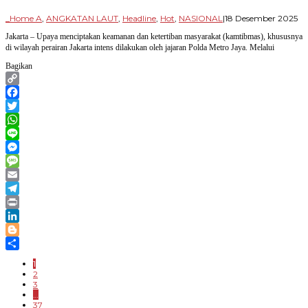
ol
_Home A
,
ANGKATAN LAUT
,
Headline
,
Hot
,
NASIONAL
|
18 Desember 2025
Pa
Jakarta – Upaya menciptakan keamanan dan ketertiban masyarakat (kamtibmas), khususnya
Ba
di wilayah perairan Jakarta intens dilakukan oleh jajaran Polda Metro Jaya. Melalui
Bagikan
Copy
Link
Facebook
Twitter
WhatsApp
Line
Messenger
Message
Email
Telegram
Print
LinkedIn
Blogger
Share
1
2
3
…
37