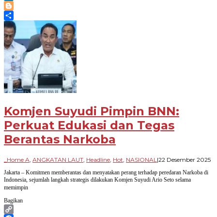
LinkedIn
Blogger
Share
Komjen Suyudi Pimpin BNN:
Perkuat Edukasi dan Tegas
Berantas Narkoba
ol
_Home A
,
ANGKATAN LAUT
,
Headline
,
Hot
,
NASIONAL
|
22 Desember 2025
Pa
Jakarta – Komitmen memberantas dan menyatakan perang terhadap peredaran Narkoba di
Ba
Indonesia, sejumlah langkah strategis dilakukan Komjen Suyudi Ario Seto selama
memimpin
Bagikan