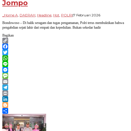
Jompo
oleh
_Home A
,
DAERAH
,
Headline
,
Hot
,
POLRI
|
7 Februari 2026
Paradigma
Bondowoso – Di balik seragam dan tugas pengamanan, Polri terus membuktikan bahwa
Bangsa
pengabdian sejati lahir dari empati dan kepedulian. Bukan sekedar hadir
Bagikan
Copy
Link
Facebook
Twitter
WhatsApp
Line
Messenger
Message
Email
Telegram
Print
LinkedIn
Blogger
Share