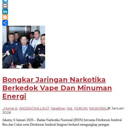
Telegram
Print
LinkedIn
Blogger
Share
Bongkar Jaringan Narkotika
Berkedok Vape Dan Minuman
Energi
_Home A
,
ANGKATAN LAUT
,
Headline
,
Hot
,
HUKUM
,
NASIONAL
|
8 Januari
oleh
2026
Paradigma
Jakarta, 6 Januari 2026 – Badan Narkotika Nasional (BNN) bersama Direktorat Jenderal
Bangsa
Bea dan Cukai serta Direktorat Jenderal Imigrasi berhasil mengungkap jaringan