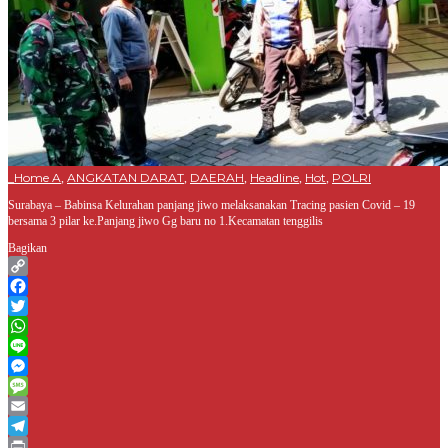
_Home A
ANGKATAN DARAT
DAERAH
Headline
Hot
POLRI
,
,
,
,
,
Surabaya – Babinsa Kelurahan panjang jiwo melaksanakan Tracing pasien Covid – 19
bersama 3 pilar ke.Panjang jiwo Gg baru no 1.Kecamatan tenggilis
Bagikan
Copy
Link
Facebook
Twitter
WhatsApp
Line
Messenger
Message
Email
Telegram