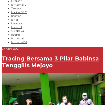
Prajurit
lantamal V
Tentara
kodim 0831
kostrad
lanal
babinsa
koramil
surabaya
kodim
lantamal
lantamal VI
27 April 2021
Tracing Bersama 3 Pilar Babinsa
Tenggilis Mejoyo