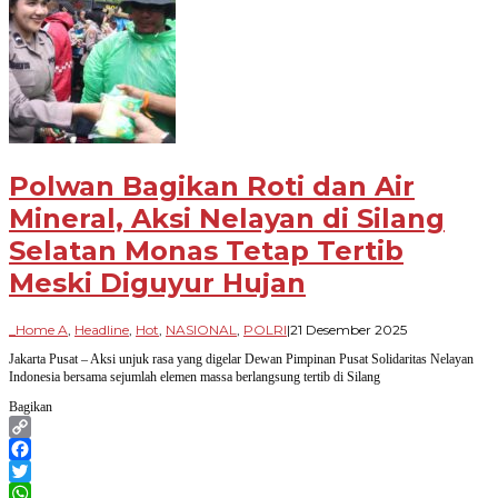
Polwan Bagikan Roti dan Air
Mineral, Aksi Nelayan di Silang
Selatan Monas Tetap Tertib
Meski Diguyur Hujan
oleh
_Home A
,
Headline
,
Hot
,
NASIONAL
,
POLRI
|
21 Desember 2025
Paradigma
Jakarta Pusat – Aksi unjuk rasa yang digelar Dewan Pimpinan Pusat Solidaritas Nelayan
Bangsa
Indonesia bersama sejumlah elemen massa berlangsung tertib di Silang
Bagikan
Copy
Link
Facebook
Twitter