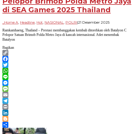
Pelopor Brimob Polda Metro Jaya
di SEA Games 2025 Thailand
oleh
_Home A
,
Headline
,
Hot
,
NASIONAL
,
POLRI
|
21 Desember 2025
Paradigma
Ramkamhaeng, Thailand – Prestasi membanggakan kembali ditorehkan oleh Batalyon C
Bangsa
Pelopor Satuan Brimob Polda Metro Jaya di kancah internasional. Atlet menembak
Batalyon
Bagikan
Copy
Link
Facebook
Twitter
WhatsApp
Line
Messenger
Message
Email
Telegram
Print
LinkedIn
Blogger
Share