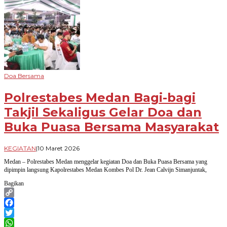
Doa Bersama
Polrestabes Medan Bagi-bagi
Takjil Sekaligus Gelar Doa dan
Buka Puasa Bersama Masyarakat
oleh
KEGIATAN
|
10 Maret 2026
Novian
Medan – Polrestabes Medan menggelar kegiatan Doa dan Buka Puasa Bersama yang
Harhara
dipimpin langsung Kapolrestabes Medan Kombes Pol Dr. Jean Calvijn Simanjuntak,
Bagikan
Copy
Link
Facebook
Twitter