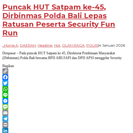
Puncak HUT Satpam ke-45,
Dirbinmas Polda Bali Lepas
Ratusan Peserta Security Fun
Run
oleh
_Home A
,
DAERAH
,
Headline
,
Hot
,
OLAH RAGA
,
POLRI
|
4 Januari 2026
Par
Denpasar – Pada puncak HUT Satpam ke 45, Direktorat Pembinaan Masyarakat
Ban
(Ditbinmas) Polda Bali bersama BPD ABUJAPI dan DPD APSI menggelar Security
Bagikan
Copy
Link
Facebook
Twitter
WhatsApp
Line
Messenger
Message
Email
Telegram
Print