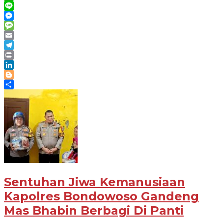
WhatsApp
Line
Messenger
Message
Email
Telegram
Print
LinkedIn
Blogger
Share
Sentuhan Jiwa Kemanusiaan
Kapolres Bondowoso Gandeng
Mas Bhabin Berbagi Di Panti