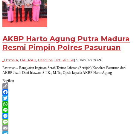
AKBP Harto Agung Putra Madura
Resmi Pimpin Polres Pasuruan
oleh
_Home A
,
DAERAH
,
Headline
,
Hot
,
POLRI
|
15 Januari 2026
Paradigma
Pasuruan – Rangkaian kegiatan Serah Terima Jabatan (Sertijab) Kapolres Pasuruan dari
Bangsa
AKBP Jazuli Dani Iriawan, S.I.K., M.Tr., Opsla kepada AKBP Harto Agung
Bagikan
Copy
Link
Facebook
Twitter
WhatsApp
Line
Messenger
Message
Email