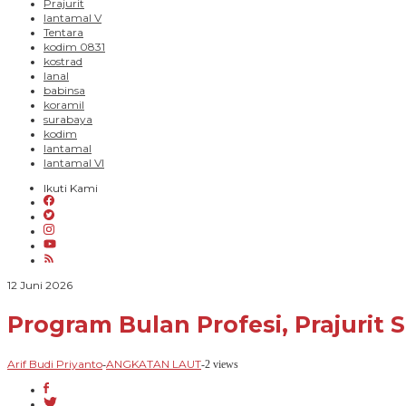
Prajurit
lantamal V
Tentara
kodim 0831
kostrad
lanal
babinsa
koramil
surabaya
kodim
lantamal
lantamal VI
Ikuti Kami
oleh
12 Juni 2026
Arif
Budi
Program Bulan Profesi, Prajurit 
Priyanto
Arif Budi Priyanto
ANGKATAN LAUT
-
-
2 views