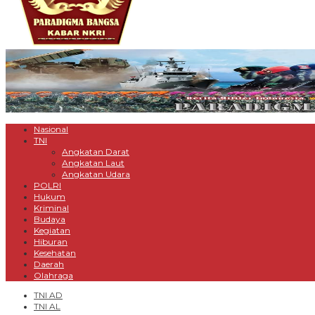
Nasional
TNI
Angkatan Darat
Angkatan Laut
Angkatan Udara
POLRI
Hukum
Kriminal
Budaya
Kegiatan
Hiburan
Kesehatan
Daerah
Olahraga
TNI AD
TNI AL