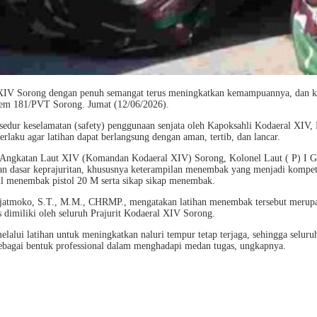
l XIV Sorong dengan penuh semangat terus meningkatkan kemampuannya, dan ka
orem 181/PVT Sorong. Jumat (12/06/2026).
sedur keselamatan (safety) penggunaan senjata oleh Kapoksahli Kodaeral XIV,
berlaku agar latihan dapat berlangsung dengan aman, tertib, dan lancar.
Angkatan Laut XIV (Komandan Kodaeral XIV) Sorong, Kolonel Laut ( P) I Gde
dasar keprajuritan, khususnya keterampilan menembak yang menjadi kompeten
ill menembak pistol 20 M serta sikap sikap menembak.
moko, S.T., M.M., CHRMP., mengatakan latihan menembak tersebut merupaka
dimiliki oleh seluruh Prajurit Kodaeral XIV Sorong.
melalui latihan untuk meningkatkan naluri tempur tetap terjaga, sehingga selu
sebagai bentuk professional dalam menghadapi medan tugas, ungkapnya.