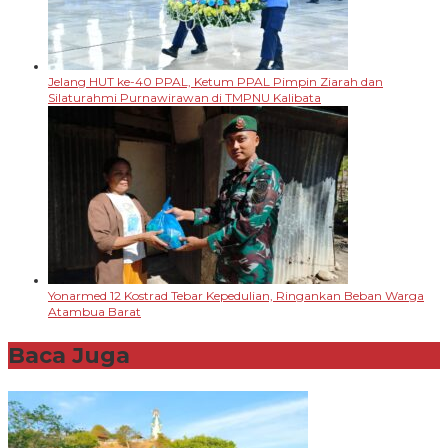
Jelang HUT ke-40 PPAL, Ketum PPAL Pimpin Ziarah dan
Silaturahmi Purnawirawan di TMPNU Kalibata
Yonarmed 12 Kostrad Tebar Kepedulian, Ringankan Beban Warga
Atambua Barat
Baca Juga