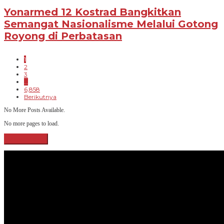
Yonarmed 12 Kostrad Bangkitkan
Semangat Nasionalisme Melalui Gotong
Royong di Perbatasan
1
2
3
…
6,858
Berikutnya
No More Posts Available.
No more pages to load.
View More