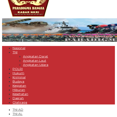
Nasional
TNI
Angkatan Darat
Angkatan Laut
Angkatan Udara
POLRI
Hukum
Kriminal
Budaya
Kegiatan
Hiburan
Kesehatan
Daerah
Olahraga
TNI AD
TNI AL