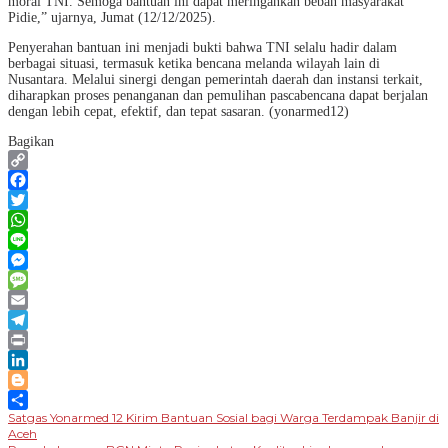
moral TNI. Semoga bantuan ini dapat meringankan beban masyarakat
Pidie,” ujarnya, Jumat (12/12/2025).
Penyerahan bantuan ini menjadi bukti bahwa TNI selalu hadir dalam
berbagai situasi, termasuk ketika bencana melanda wilayah lain di
Nusantara. Melalui sinergi dengan pemerintah daerah dan instansi terkait,
diharapkan proses penanganan dan pemulihan pascabencana dapat berjalan
dengan lebih cepat, efektif, dan tepat sasaran. (yonarmed12)
Bagikan
Copy
Link
Facebook
Twitter
WhatsApp
Line
Messenger
Message
Email
Telegram
Print
LinkedIn
Blogger
Satgas Yonarmed 12 Kirim Bantuan Sosial bagi Warga Terdampak Banjir di
Share
Aceh