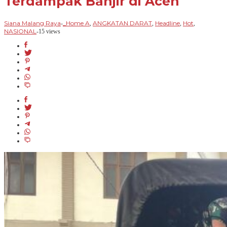
Terdampak Banjir di Aceh
Siana Malang Raya
_Home A
ANGKATAN DARAT
Headline
Hot
-
,
,
,
,
NASIONAL
-
15 views