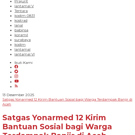
Prajurit
lantamal V
Tentara
kodim 0831
kostrad
lanal
babinsa
koramil
surabaya
kodim
lantamal
lantamal VI
Ikuti Kami
oleh
13 Desember 2025
Siana
Satgas Yonarmed 12 Kirim Bantuan Sosial bagi Warga Terdampak Banjir di
Malang
Aceh
Raya
Satgas Yonarmed 12 Kirim
Bantuan Sosial bagi Warga