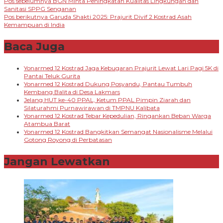
Navigasi
Pos sebelumnya
BGN Minta Peningkatan Kualitas Lingkungan dan
Sanitasi SPPG Senganan
pos
Pos berikutnya
Garuda Shakti 2025: Prajurit Divif 2 Kostrad Asah
Kemampuan di India
Baca Juga
Yonarmed 12 Kostrad Jaga Kebugaran Prajurit Lewat Lari Pagi 5K di
Pantai Teluk Gurita
Yonarmed 12 Kostrad Dukung Posyandu, Pantau Tumbuh
Kembang Balita di Desa Lakmars
Jelang HUT ke-40 PPAL, Ketum PPAL Pimpin Ziarah dan
Silaturahmi Purnawirawan di TMPNU Kalibata
Yonarmed 12 Kostrad Tebar Kepedulian, Ringankan Beban Warga
Atambua Barat
Yonarmed 12 Kostrad Bangkitkan Semangat Nasionalisme Melalui
Gotong Royong di Perbatasan
Jangan Lewatkan