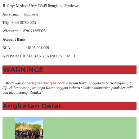
Jl. Griya Medayu Utara IV/45 Rungkut – Surabaya
Jawa Timur – Indonesia
Telp : +623187865325
WhatsApp : +628121665325
Account Bank
BCA : 6103-994-999
A/N PARADIGMA BANGSA INDONESIA PT
WARNING!!
paradigmabangsa.com
” Wartawan
dibekali Kartu Anggota terbaru dengan QR
(Q
uick Response
), jika tanpa Kartu Anggota terbaru silahkan dilaporkan pihak berwajib
dan atau hubungi Redaksi”
Angkatan Darat
+