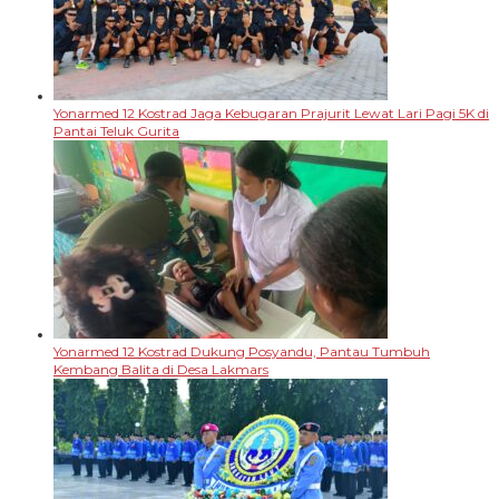
Yonarmed 12 Kostrad Jaga Kebugaran Prajurit Lewat Lari Pagi 5K di
Pantai Teluk Gurita
Yonarmed 12 Kostrad Dukung Posyandu, Pantau Tumbuh
Kembang Balita di Desa Lakmars