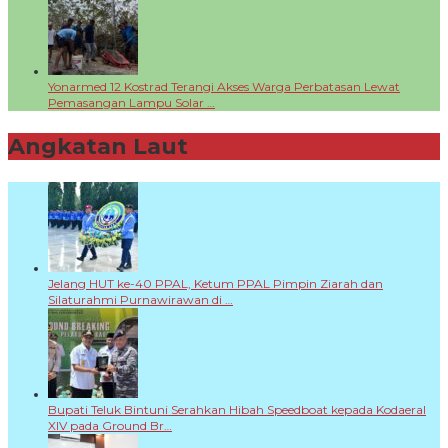
Yonarmed 12 Kostrad Terangi Akses Warga Perbatasan Lewat
Pemasangan Lampu Solar …
Angkatan Laut
+
Jelang HUT ke-40 PPAL, Ketum PPAL Pimpin Ziarah dan
Silaturahmi Purnawirawan di …
Bupati Teluk Bintuni Serahkan Hibah Speedboat kepada Kodaeral
XIV pada Ground Br…