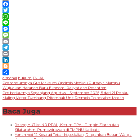
Copy
Link
Facebook
Twitter
WhatsApp
Line
Messenger
Message
Email
Telegram
Print
LinkedIn
Blogger
dispenal
hukum
TNI AL
Share
Navigasi
Pos sebelumnya
Gus Maksum Optimis Menkeu Purbaya Mampu
Wujudkan Harapan Baru Ekonomi Rakyat dan Pesantren
pos
Pos berikutnya
Sepanjang Agustus – September 2025, 5 dari 21 Pelaku
Maling Motor Tumbang Ditembak Unit Resmob Polrestabes Medan
Baca Juga
Jelang HUT ke-40 PPAL, Ketum PPAL Pimpin Ziarah dan
Silaturahmi Purnawirawan di TMPNU Kalibata
Yonarmed 12 Kostrad Tebar Kepedulian, Ringankan Beban Warga