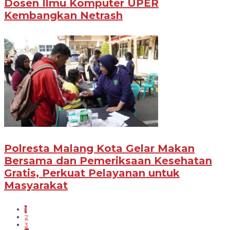
Dosen Ilmu Komputer UPER
Kembangkan Netrash
Polresta Malang Kota Gelar Makan
Bersama dan Pemeriksaan Kesehatan
Gratis, Perkuat Pelayanan untuk
Masyarakat
1
2
3