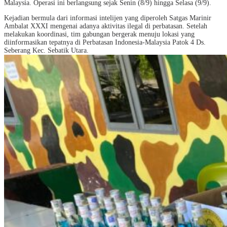
Malaysia. Operasi ini berlangsung sejak Senin (8/9) hingga Selasa (9/9).
Kejadian bermula dari informasi intelijen yang diperoleh Satgas Marinir
Ambalat XXXI mengenai adanya aktivitas ilegal di perbatasan. Setelah
melakukan koordinasi, tim gabungan bergerak menuju lokasi yang
diinformasikan tepatnya di Perbatasan Indonesia-Malaysia Patok 4 Ds.
Seberang Kec. Sebatik Utara.