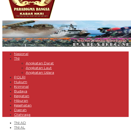
Nasional
TNI
Angkatan Darat
Angkatan Laut
Angkatan Udara
POLRI
Hukum
Kriminal
Budaya
Kegiatan
Hiburan
Kesehatan
Daerah
Olahraga
TNI AD
TNI AL