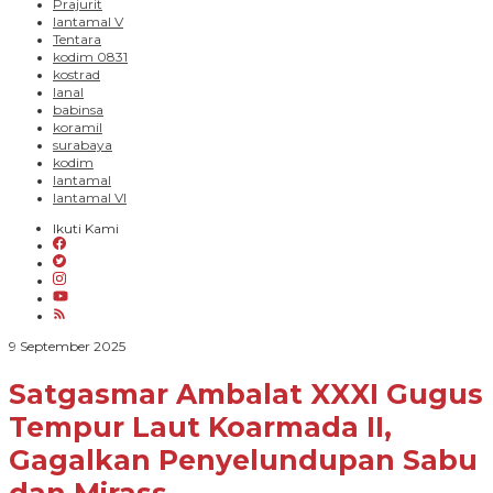
Prajurit
lantamal V
Tentara
kodim 0831
kostrad
lanal
babinsa
koramil
surabaya
kodim
lantamal
lantamal VI
Ikuti Kami
oleh
9 September 2025
Paradigma
Bangsa
Satgasmar Ambalat XXXI Gugus
Tempur Laut Koarmada II,
Gagalkan Penyelundupan Sabu