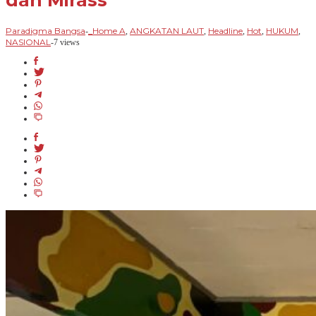
dan Mirass
Paradigma Bangsa
_Home A
ANGKATAN LAUT
Headline
Hot
HUKUM
-
,
,
,
,
,
NASIONAL
-
7 views