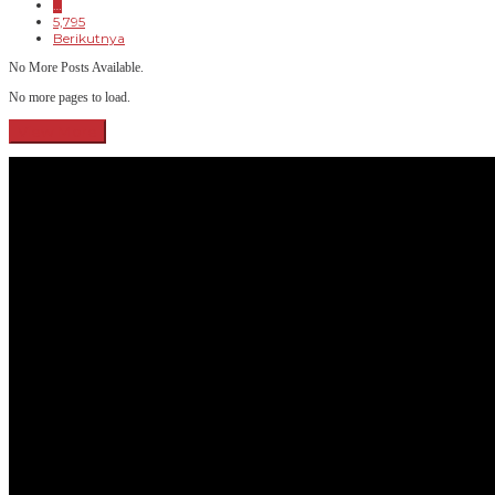
…
5,795
Berikutnya
No More Posts Available.
No more pages to load.
View More