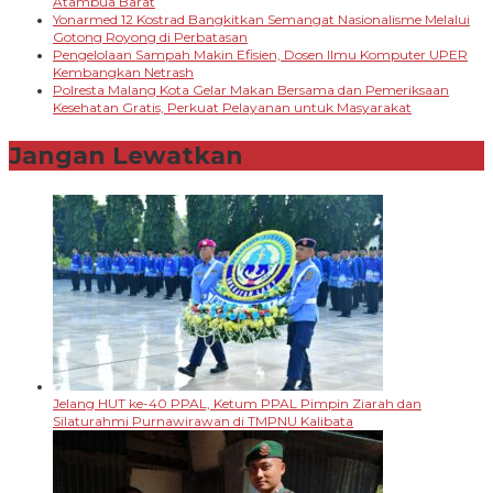
Atambua Barat
Yonarmed 12 Kostrad Bangkitkan Semangat Nasionalisme Melalui
Gotong Royong di Perbatasan
Pengelolaan Sampah Makin Efisien, Dosen Ilmu Komputer UPER
Kembangkan Netrash
Polresta Malang Kota Gelar Makan Bersama dan Pemeriksaan
Kesehatan Gratis, Perkuat Pelayanan untuk Masyarakat
Jangan Lewatkan
Jelang HUT ke-40 PPAL, Ketum PPAL Pimpin Ziarah dan
Silaturahmi Purnawirawan di TMPNU Kalibata