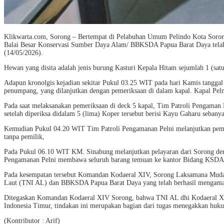
Klikwarta.com, Sorong – Bertempat di Pelabuhan Umum Pelindo Kota Sorong 
Balai Besar Konservasi Sumber Daya Alam/ BBKSDA Papua Barat Daya telah
(14/05/2026).
Hewan yang disita adalah jenis burung Kasturi Kepala Hitam sejumlah 1 (s
Adapun kronolgis kejadian sekitar Pukul 03.25 WIT pada hari Kamis tangga
penumpang, yang dilanjutkan dengan pemeriksaan di dalam kapal. Kapal Pel
Pada saat melaksanakan pemeriksaan di deck 5 kapal, Tim Patroli Pengama
setelah diperiksa didalam 5 (lima) Koper tersebut berisi Kayu Gaharu sebany
Kemudian Pukul 04.20 WIT Tim Patroli Pengamanan Pelni melanjutkan pemeri
tanpa pemilik,
Pada Pukul 06.10 WIT KM. Sinabung melanjutkan pelayaran dari Sorong denga
Pengamanan Pelni membawa seluruh barang temuan ke kantor Bidang KSDA W
Pada kesempatan tersebut Komandan Kodaeral XIV, Sorong Laksamana Muda
Laut (TNI AL) dan BBKSDA Papua Barat Daya yang telah berhasil mengama
Ditegaskan Komandan Kodaeral XIV Sorong, bahwa TNI AL dhi Kodaeral XIV 
Indonesia Timur, tindakan ini merupakan bagian dari tugas menegakkan huk
(Kontributor : Arif)