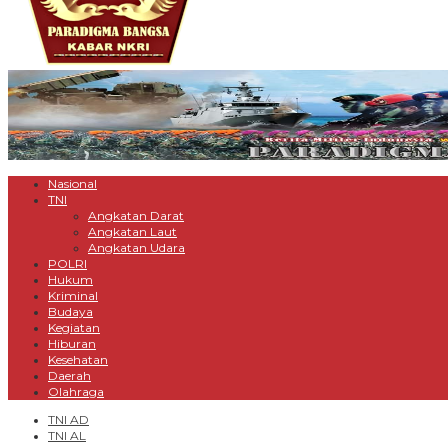
Nasional
TNI
Angkatan Darat
Angkatan Laut
Angkatan Udara
POLRI
Hukum
Kriminal
Budaya
Kegiatan
Hiburan
Kesehatan
Daerah
Olahraga
TNI AD
TNI AL