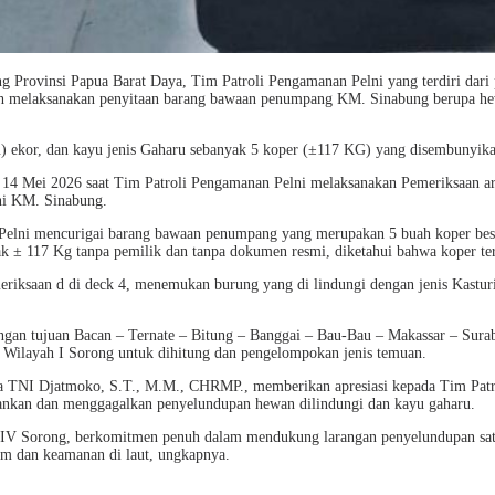
Provinsi Papua Barat Daya, Tim Patroli Pengamanan Pelni yang terdiri dari
 melaksanakan penyitaan barang bawaan penumpang KM. Sinabung berupa hew
atu) ekor, dan kayu jenis Gaharu sebanyak 5 koper (±117 KG) yang disembuny
l 14 Mei 2026 saat Tim Patroli Pengamanan Pelni melaksanakan Pemeriksaan ar
ni KM. Sinabung.
n Pelni mencurigai barang bawaan penumpang yang merupakan 5 buah koper be
ak ± 117 Kg tanpa pemilik dan tanpa dokumen resmi, diketahui bahwa koper ters
ksaan d di deck 4, menemukan burung yang di lindungi dengan jenis Kasturi 
n tujuan Bacan – Ternate – Bitung – Banggai – Bau-Bau – Makassar – Surabaya
ilayah I Sorong untuk dihitung dan pengelompokan jenis temuan.
 TNI Djatmoko, S.T., M.M., CHRMP., memberikan apresiasi kepada Tim Patro
nkan dan menggagalkan penyelundupan hewan dilindungi dan kayu gaharu.
Sorong, berkomitmen penuh dalam mendukung larangan penyelundupan satwa di
um dan keamanan di laut, ungkapnya.