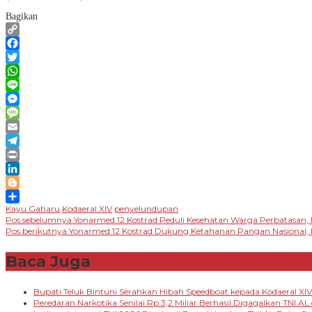
Bagikan
Copy
Link
Facebook
Twitter
WhatsApp
Line
Messenger
Message
Email
Telegram
Print
LinkedIn
Blogger
Kayu Gaharu
Kodaeral XIV
penyelundupan
Share
Navigasi
Pos sebelumnya
Yonarmed 12 Kostrad Peduli Kesehatan Warga Perbatasan, P
Pos berikutnya
Yonarmed 12 Kostrad Dukung Ketahanan Pangan Nasional, P
pos
Baca Juga
Bupati Teluk Bintuni Serahkan Hibah Speedboat kepada Kodaeral X
Peredaran Narkotika Senilai Rp 3,2 Miliar Berhasil Digagalkan TNI AL