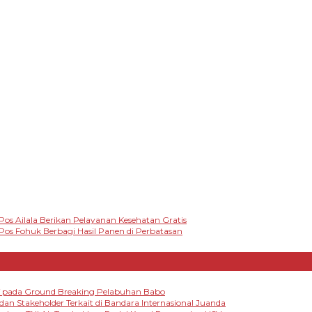
os Ailala Berikan Pelayanan Kesehatan Gratis
os Fohuk Berbagi Hasil Panen di Perbatasan
IV pada Ground Breaking Pelabuhan Babo
 dan Stakeholder Terkait di Bandara Internasional Juanda