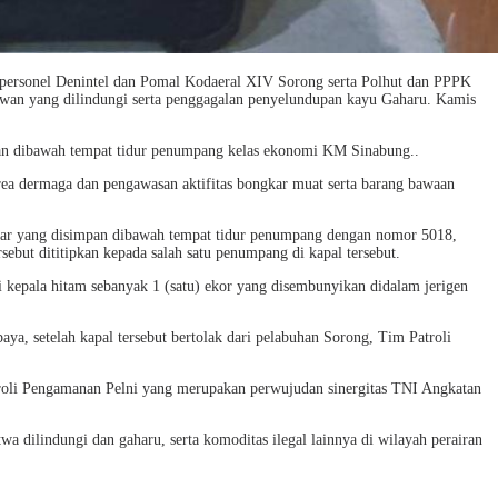
 personel Denintel dan Pomal Kodaeral XIV Sorong serta Polhut dan PPPK
an yang dilindungi serta penggagalan penyelundupan kayu Gaharu. Kamis
ikan dibawah tempat tidur penumpang kelas ekonomi KM Sinabung..
ea dermaga dan pengawasan aktifitas bongkar muat serta barang bawaan
sar yang disimpan dibawah tempat tidur penumpang dengan nomor 5018,
ebut dititipkan kepada salah satu penumpang di kapal tersebut.
kepala hitam sebanyak 1 (satu) ekor yang disembunyikan didalam jerigen
, setelah kapal tersebut bertolak dari pelabuhan Sorong, Tim Patroli
li Pengamanan Pelni yang merupakan perwujudan sinergitas TNI Angkatan
lindungi dan gaharu, serta komoditas ilegal lainnya di wilayah perairan