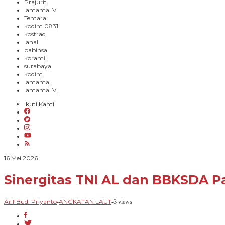
Prajurit
lantamal V
Tentara
kodim 0831
kostrad
lanal
babinsa
koramil
surabaya
kodim
lantamal
lantamal VI
Ikuti Kami
oleh
16 Mei 2026
Arif
Budi
Sinergitas TNI AL dan BBKSDA 
Priyanto
Arif Budi Priyanto
ANGKATAN LAUT
-
-
3 views