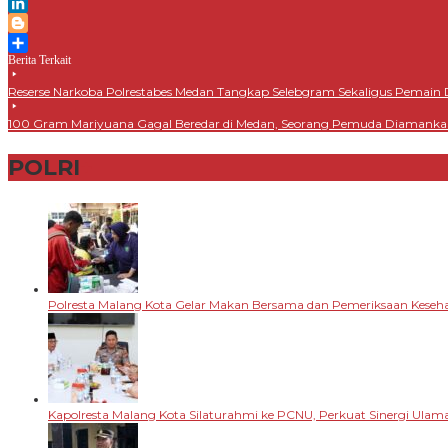
Print
LinkedIn
Blogger
Berita Terkait
Share
Reserse Narkoba Polrestabes Medan Tangkap Selebgram Sekaligus Pemain 
100 Gram Mariyuana Gagal Beredar di Medan, Seorang Pemuda Diamank
POLRI
+
Polresta Malang Kota Gelar Makan Bersama dan Pemeriksaan Keseha
Kapolresta Malang Kota Silaturahmi ke PCNU, Perkuat Sinergi Ulama