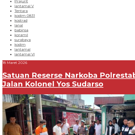
Prajurit
lantamal V
Tentara
kodim 0831
kostrad
lanal
babinsa
koramil
surabaya
kodim
lantamal
lantamal VI
18 Maret 2026
Satuan Reserse Narkoba Polrestab
Jalan Kolonel Yos Sudarso