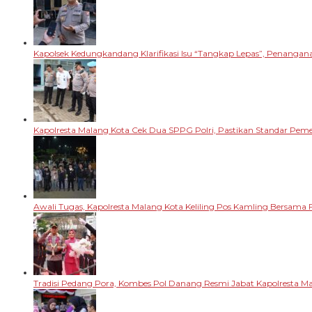
Kapolsek Kedungkandang Klarifikasi Isu “Tangkap Lepas”, Penangan
Kapolresta Malang Kota Cek Dua SPPG Polri, Pastikan Standar Pem
Awali Tugas, Kapolresta Malang Kota Keliling Pos Kamling Bersama 
Tradisi Pedang Pora, Kombes Pol Danang Resmi Jabat Kapolresta M