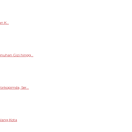
an K…
enuhan Gizi hingg…
Forkopimda, Ser…
alang Kota