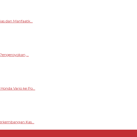
sias dan Manfaatk…
s Pengeroyokan,…
 Honda Vario ke Po…
 Perkembangan Kas…