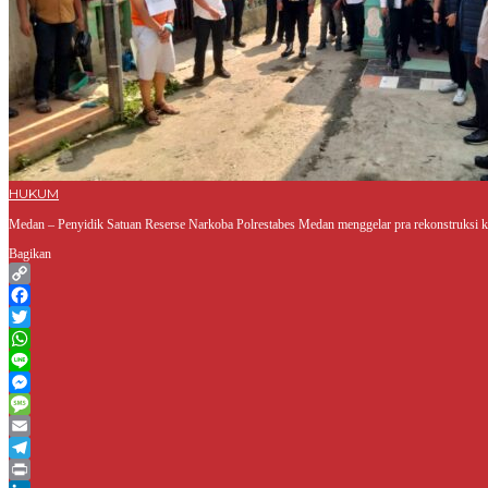
HUKUM
Medan – Penyidik Satuan Reserse Narkoba Polrestabes Medan menggelar pra rekonstruksi ka
Bagikan
Copy
Link
Facebook
Twitter
WhatsApp
Line
Messenger
Message
Email
Telegram