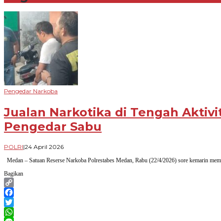
Pengedar Narkoba
Jualan Narkotika di Tengah Aktiv
Pengedar Sabu
oleh
POLRI
|
24 April 2026
Novian
Medan – Satuan Reserse Narkoba Polrestabes Medan, Rabu (22/4/2026) sore kemarin membong
Harhara
Bagikan
Copy
Link
Facebook
Twitter