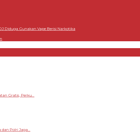
DJ Diduga Gunakan Vape Berisi Narkotika
an
tan Gratis, Perku…
 dan Polri Jaga…