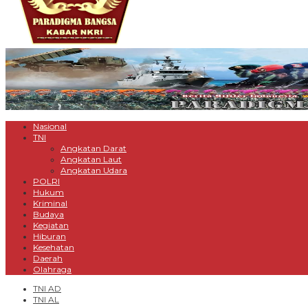
Nasional
TNI
Angkatan Darat
Angkatan Laut
Angkatan Udara
POLRI
Hukum
Kriminal
Budaya
Kegiatan
Hiburan
Kesehatan
Daerah
Olahraga
TNI AD
TNI AL