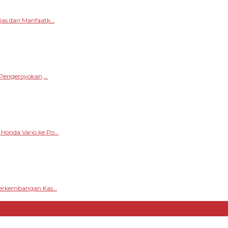
sias dan Manfaatk…
s Pengeroyokan,…
 Honda Vario ke Po…
 Perkembangan Kas…