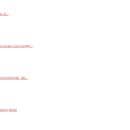
an K…
enuhan Gizi hingg…
Forkopimda, Ser…
alang Kota