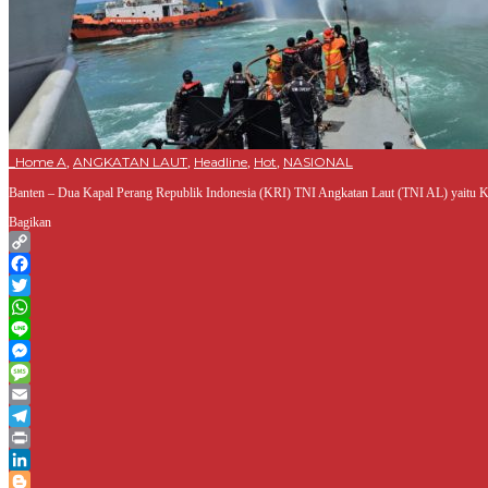
_Home A
ANGKATAN LAUT
Headline
Hot
NASIONAL
,
,
,
,
Banten – Dua Kapal Perang Republik Indonesia (KRI) TNI Angkatan Laut (TNI AL) yaitu
Bagikan
Copy
Link
Facebook
Twitter
WhatsApp
Line
Messenger
Message
Email
Telegram
Print
LinkedIn