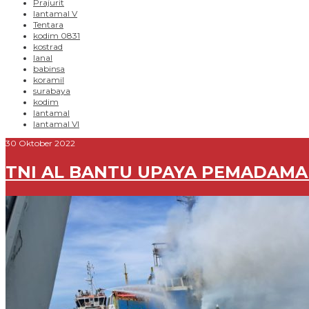
Prajurit
lantamal V
Tentara
kodim 0831
kostrad
lanal
babinsa
koramil
surabaya
kodim
lantamal
lantamal VI
30 Oktober 2022
TNI AL BANTU UPAYA PEMADAMA