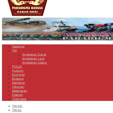
Nasional
TNI
Angkatan Darat
Angkatan Laut
Angkatan Udara
POLRI
Hukum
Kriminal
Budaya
Kegiatan
Hiburan
Kesehatan
Daerah
Olahraga
TNI AD
TNI AL