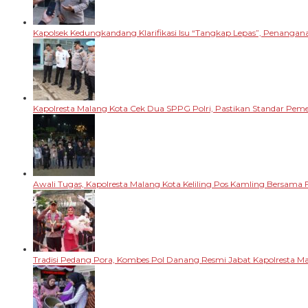
Kapolsek Kedungkandang Klarifikasi Isu “Tangkap Lepas”, Penangan
Kapolresta Malang Kota Cek Dua SPPG Polri, Pastikan Standar Pem
Awali Tugas, Kapolresta Malang Kota Keliling Pos Kamling Bersama 
Tradisi Pedang Pora, Kombes Pol Danang Resmi Jabat Kapolresta M