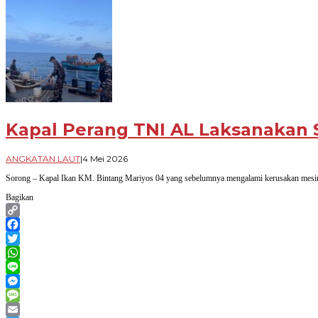
Kapal Perang TNI AL Laksanakan 
oleh
ANGKATAN LAUT
|
4 Mei 2026
Arif
Sorong – Kapal Ikan KM. Bintang Mariyos 04 yang sebelumnya mengalami kerusakan mesin d
Budi
Priyanto
Bagikan
Copy
Link
Facebook
Twitter
WhatsApp
Line
Messenger
Message