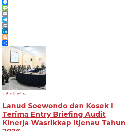
Line
Messenger
Message
Email
Telegram
Print
LinkedIn
Blogger
Share
Entry Briefing
Lanud Soewondo dan Kosek I
Terima Entry Briefing Audit
Kinerja Wasrikkap Itjenau Tahun