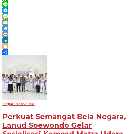
WhatsApp
Line
Messenger
Message
Email
Telegram
Print
LinkedIn
Blogger
Share
Kegiatan Sosialisasi
Perkuat Semangat Bela Negara,
Lanud Soewondo Gelar
Sosialisasi Komcad Matra Udara