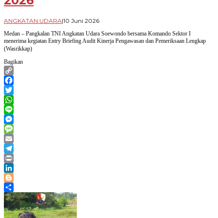
2026
oleh
ANGKATAN UDARA
|
10 Juni 2026
Novian
Medan – Pangkalan TNI Angkatan Udara Soewondo bersama Komando Sektor I
Harhara
menerima kegiatan Entry Briefing Audit Kinerja Pengawasan dan Pemeriksaan Lengkap
(Wasrikkap)
Bagikan
Copy
Link
Facebook
Twitter
WhatsApp
Line
Messenger
Message
Email
Telegram
Print
LinkedIn
Blogger
Share