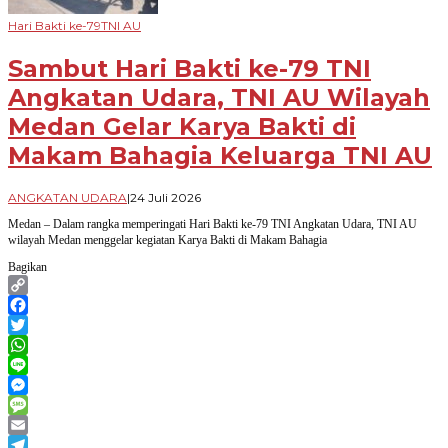
Hari Bakti ke-79TNI AU
Sambut Hari Bakti ke-79 TNI
Angkatan Udara, TNI AU Wilayah
Medan Gelar Karya Bakti di
Makam Bahagia Keluarga TNI AU
oleh
ANGKATAN UDARA
|
24 Juli 2026
Novian
Medan – Dalam rangka memperingati Hari Bakti ke-79 TNI Angkatan Udara, TNI AU
Harhara
wilayah Medan menggelar kegiatan Karya Bakti di Makam Bahagia
Bagikan
Copy
Link
Facebook
Twitter
WhatsApp
Line
Messenger
Message
Email