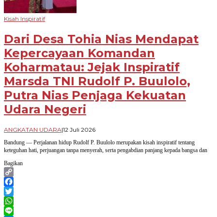
Kisah Inspiratif
Dari Desa Tohia Nias Mendapat
Kepercayaan Komandan
Koharmatau: Jejak Inspiratif
Marsda TNI Rudolf P. Buulolo,
Putra Nias Penjaga Kekuatan
Udara Negeri
oleh
ANGKATAN UDARA
|
12 Juli 2026
Novian
Bandung — Perjalanan hidup Rudolf P. Buulolo merupakan kisah inspiratif tentang
Harhara
keteguhan hati, perjuangan tanpa menyerah, serta pengabdian panjang kepada bangsa dan
Bagikan
Copy
Link
Facebook
Twitter
WhatsApp