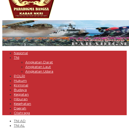
Nasional
TNI
Angkatan Darat
Angkatan Laut
Angkatan Udara
POLRI
Hukum
Kriminal
Budaya
Kegiatan
Hiburan
Kesehatan
Daerah
Olahraga
TNI AD
TNI AL