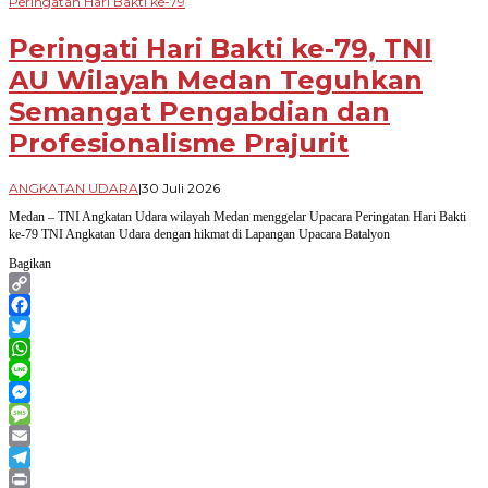
Peringatan Hari Bakti ke-79
Peringati Hari Bakti ke-79, TNI
AU Wilayah Medan Teguhkan
Semangat Pengabdian dan
Profesionalisme Prajurit
oleh
ANGKATAN UDARA
|
30 Juli 2026
Novian
Medan – TNI Angkatan Udara wilayah Medan menggelar Upacara Peringatan Hari Bakti
Harhara
ke-79 TNI Angkatan Udara dengan hikmat di Lapangan Upacara Batalyon
Bagikan
Copy
Link
Facebook
Twitter
WhatsApp
Line
Messenger
Message
Email
Telegram