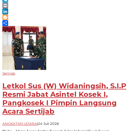
Telegram
Print
LinkedIn
Blogger
Share
Sertijab
Letkol Sus (W) Widaningsih, S.I.P
Resmi Jabat Asintel Kosek I,
Pangkosek I Pimpin Langsung
Acara Sertijab
oleh
ANGKATAN UDARA
|
24 Juli 2026
Novian