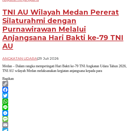
TNI AU Wilayah Medan Pererat
Silaturahmi dengan
Purnawirawan Melalui
Anjangsana Hari Bakti ke-79 TNI
AU
oleh
ANGKATAN UDARA
|
29 Juli 2026
Novian
Medan – Dalam rangka memperingati Hari Bakti ke-79 TNI Angkatan Udara Tahun 2026,
Harhara
TNI AU wilayah Medan melaksanakan kegiatan anjangsana kepada para
Bagikan
Copy
Link
Facebook
Twitter
WhatsApp
Line
Messenger
Message
Email