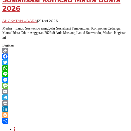
2026
oleh
ANGKATAN UDARA
|
21 Mei 2026
Novian
Medan – Lanud Soewondo menggelar Sosialisasi Pembentukan Komponen Cadangan
Harhara
Matra Udara Tahun Anggaran 2026 di Aula Mustang Lanud Soewondo, Medan. Kegiatan
ini
Bagikan
Copy
Link
Facebook
Twitter
WhatsApp
Line
Messenger
Message
Email
Telegram
Print
LinkedIn
Blogger
Share
1