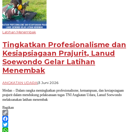
Latihan Menembak
Tingkatkan Profesionalisme dan
Kesiapsiagaan Prajurit, Lanud
Soewondo Gelar Latihan
Menembak
oleh
ANGKATAN UDARA
|
3 Juni 2026
Novian
Medan – Dalam rangka meningkatkan profesionalisme, kemampuan, dan kesiapsiagaan
Harhara
prajurit dalam mendukung pelaksanaan tugas TNI Angkatan Udara, Lanud Soewondo
melaksanakan latihan menembak
Bagikan
Copy
Link
Facebook
Twitter