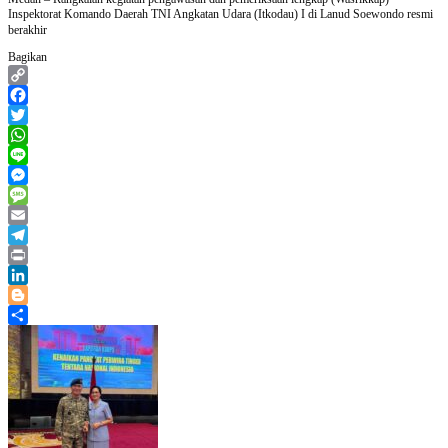
Harhara
Inspektorat Komando Daerah TNI Angkatan Udara (Itkodau) I di Lanud Soewondo resmi
berakhir
Bagikan
Copy
Link
Facebook
Twitter
WhatsApp
Line
Messenger
Message
Email
Telegram
Print
LinkedIn
Blogger
Share