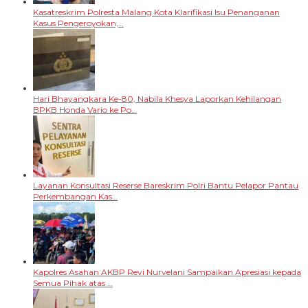
Kasatreskrim Polresta Malang Kota Klarifikasi Isu Penanganan
Kasus Pengeroyokan,…
Hari Bhayangkara Ke-80, Nabila Khesya Laporkan Kehilangan
BPKB Honda Vario ke Po…
Layanan Konsultasi Reserse Bareskrim Polri Bantu Pelapor Pantau
Perkembangan Kas…
Kapolres Asahan AKBP Revi Nurvelani Sampaikan Apresiasi kepada
Semua Pihak atas …