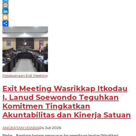
Telegram
Print
LinkedIn
Blogger
Share
Pelaksanaan Exit Meeting
Exit Meeting Wasrikkap Itkodau
I, Lanud Soewondo Teguhkan
Komitmen Tingkatkan
Akuntabilitas dan Kinerja Satuan
oleh
ANGKATAN UDARA
|
24 Juli 2026
Novian
Medan – Rangkaian kegiatan pengawasan dan pemeriksaan lengkap (Wasrikkap)