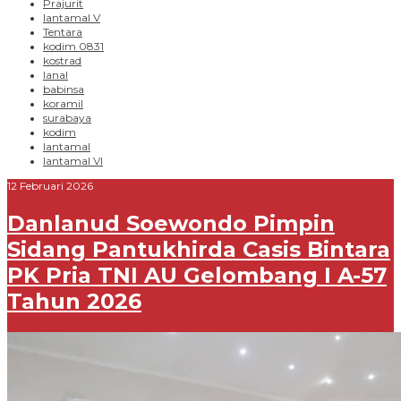
Prajurit
lantamal V
Tentara
kodim 0831
kostrad
lanal
babinsa
koramil
surabaya
kodim
lantamal
lantamal VI
12 Februari 2026
Danlanud Soewondo Pimpin
Sidang Pantukhirda Casis Bintara
PK Pria TNI AU Gelombang I A-57
Tahun 2026